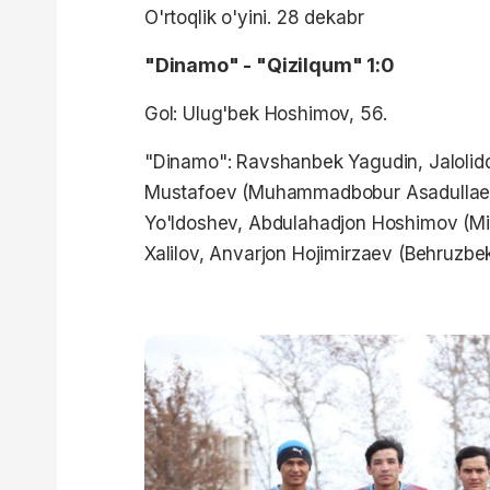
O'rtoqlik o'yini. 28 dekabr
"Dinamo" - "Qizilqum" 1:0
Gol: Ulug'bek Hoshimov, 56.
"Dinamo": Ravshanbek Yagudin, Jalolidd
Mustafoev (Muhammadbobur Asadullaev)
Yo'ldoshev, Abdulahadjon Hoshimov (Mi
Xalilov, Anvarjon Hojimirzaev (Behruzb