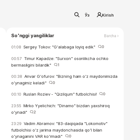
Ўз
Kirish
So'nggi yangiliklar
Barcha ›
Sergey Tokov: "G'alabaga loyiq edik"
0
01:08
Timur Kapadze: "Surxon" osonlikcha ochko
00:57
bermasligini bilardik"
1
Anvar G'ofurov: "Bizning ham o'z maydonimizda
00:38
o'ynagimiz keladi"
0
Ruslan Roziev - "Qizilqum" futbolchisi!
0
00:10
Mirko Yyelichich: "Dinamo" bizdan yaxshiroq
23:55
o'ynadi"
2
Vadim Abramov: "83-daqiqada "Lokomotiv"
23:29
futbolchisi o'z jarima maydonchasida qo'l bilan
o'ynaganini VAR ko'rmadi"
0