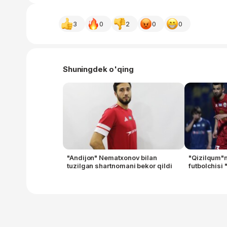
3
0
2
0
0
Shuningdek o'qing
"Andijon" Nematxonov bilan
"Qizilqum"n
tuzilgan shartnomani bekor qildi
futbolchisi 