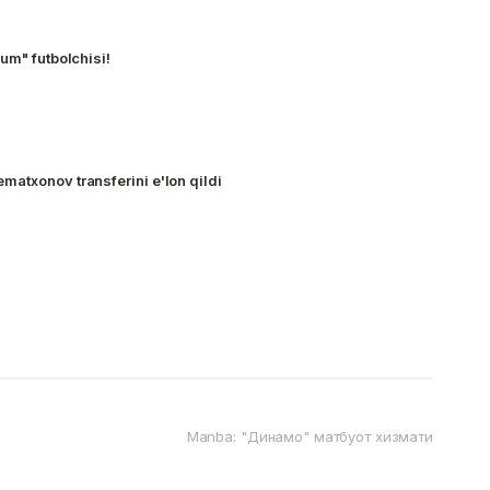
um" futbolchisi!
atxonov transferini e'lon qildi
Manba: "Динамо" матбуот хизмати