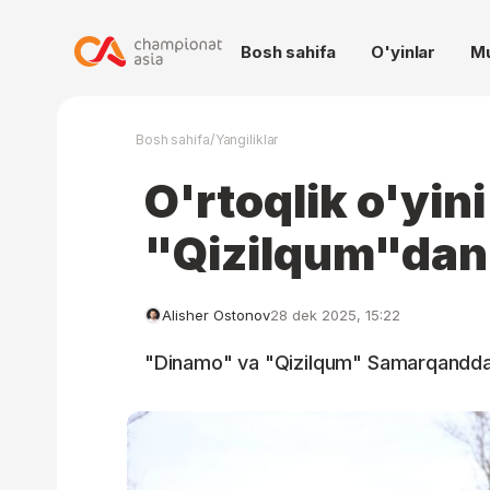
Bosh sahifa
O'yinlar
M
/
Bosh sahifa
Yangiliklar
O'rtoqlik o'yin
"Qizilqum"dan 
Alisher Ostonov
28 dek 2025, 15:22
"Dinamo" va "Qizilqum" Samarqandda o'