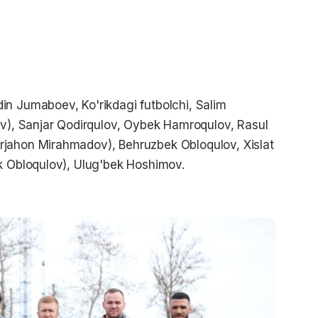
in Jumaboev, Ko'rikdagi futbolchi, Salim
, Sanjar Qodirqulov, Oybek Hamroqulov, Rasul
rjahon Mirahmadov), Behruzbek Obloqulov, Xislat
ek Obloqulov), Ulug'bek Hoshimov.