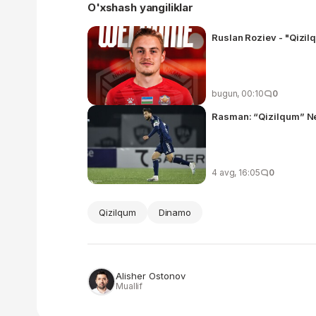
O'xshash yangiliklar
Ruslan Roziev - "Qizilq
bugun, 00:10
0
Rasman: “Qizilqum” Nem
4 avg, 16:05
0
Qizilqum
Dinamo
Alisher Ostonov
Muallif