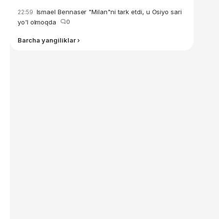
Ismael Bennaser "Milan"ni tark etdi, u Osiyo sari
22:59
yo'l olmoqda
0
Barcha yangiliklar ›