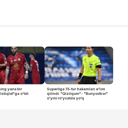
ing yana bir
Superliga 15-tur hakamlari e'lon
"Istiqlol"ga o'tdi
qilindi. "Qizilqum" - "Bunyodkor"
o'yini ro'yxatda yo'q