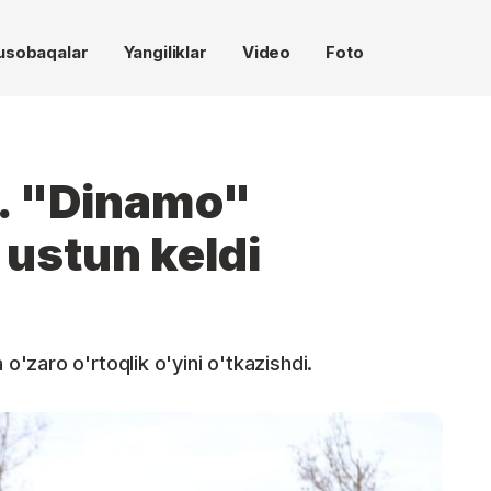
usobaqalar
Yangiliklar
Video
Foto
i. "Dinamo"
ustun keldi
zaro o'rtoqlik o'yini o'tkazishdi.