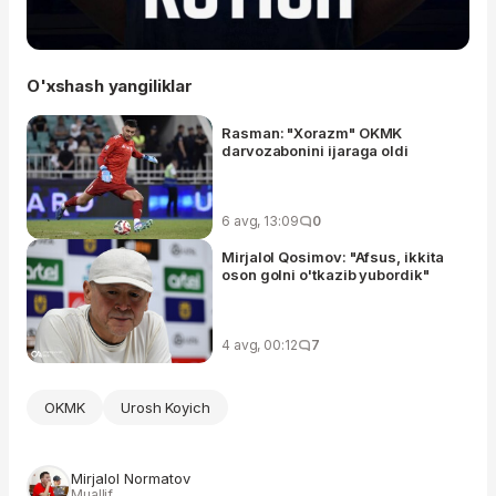
O'xshash yangiliklar
Rasman: "Xorazm" OKMK
darvozabonini ijaraga oldi
6 avg, 13:09
0
Mirjalol Qosimov: "Afsus, ikkita
oson golni o'tkazib yubordik"
4 avg, 00:12
7
OKMK
Urosh Koyich
Mirjalol Normatov
Muallif