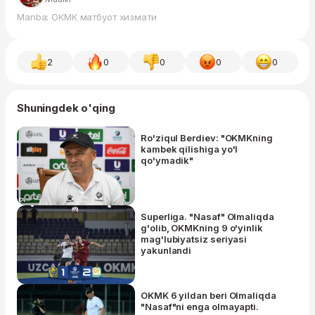
Manba: ОКМК матбуот хизмати
2
0
0
0
0
Shuningdek o'qing
Ro'ziqul Berdiev: "OKMKning
kambek qilishiga yo'l
qo'ymadik"
Superliga. "Nasaf" Olmaliqda
g'olib, OKMKning 9 o'yinlik
mag'lubiyatsiz seriyasi
yakunlandi
OKMK 6 yildan beri Olmaliqda
"Nasaf"ni enga olmayapti.