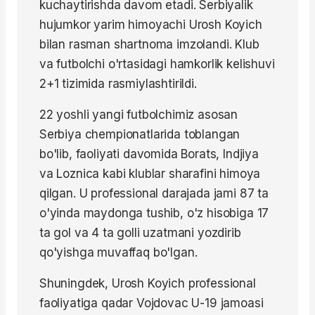
kuchaytirishda davom etadi. Serbiyalik
hujumkor yarim himoyachi Urosh Koyich
bilan rasman shartnoma imzolandi. Klub
va futbolchi o'rtasidagi hamkorlik kelishuvi
2+1 tizimida rasmiylashtirildi.
22 yoshli yangi futbolchimiz asosan
Serbiya chempionatlarida toblangan
bo'lib, faoliyati davomida Borats, Indjiya
va Loznica kabi klublar sharafini himoya
qilgan. U professional darajada jami 87 ta
o'yinda maydonga tushib, o'z hisobiga 17
ta gol va 4 ta golli uzatmani yozdirib
qo'yishga muvaffaq bo'lgan.
Shuningdek, Urosh Koyich professional
faoliyatiga qadar Vojdovac U-19 jamoasi