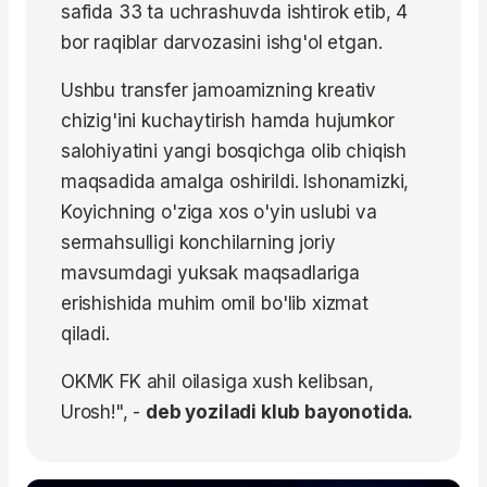
safida 33 ta uchrashuvda ishtirok etib, 4
bor raqiblar darvozasini ishg'ol etgan.
Ushbu transfer jamoamizning kreativ
chizig'ini kuchaytirish hamda hujumkor
salohiyatini yangi bosqichga olib chiqish
maqsadida amalga oshirildi. Ishonamizki,
Koyichning o'ziga xos o'yin uslubi va
sermahsulligi konchilarning joriy
mavsumdagi yuksak maqsadlariga
erishishida muhim omil bo'lib xizmat
qiladi.
OKMK FK ahil oilasiga xush kelibsan,
Urosh!", -
deb yoziladi klub bayonotida.