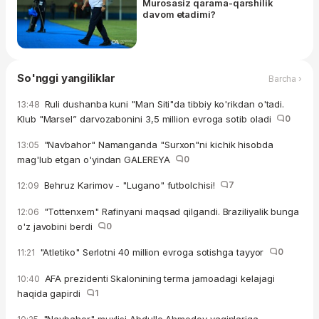
Murosasiz qarama-qarshilik
davom etadimi?
So'nggi yangiliklar
Barcha ›
Ruli dushanba kuni "Man Siti"da tibbiy ko'rikdan o'tadi.
13:48
Klub "Marsel” darvozabonini 3,5 million evroga sotib oladi
0
"Navbahor" Namanganda "Surxon"ni kichik hisobda
13:05
mag'lub etgan o'yindan GALEREYA
0
Behruz Karimov - "Lugano" futbolchisi!
7
12:09
"Tottenxem" Rafinyani maqsad qilgandi. Braziliyalik bunga
12:06
o'z javobini berdi
0
"Atletiko" Serlotni 40 million evroga sotishga tayyor
0
11:21
AFA prezidenti Skalonining terma jamoadagi kelajagi
10:40
haqida gapirdi
1