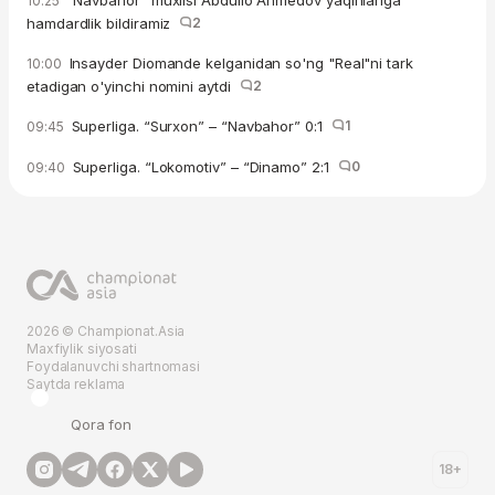
"Navbahor" muxlisi Abdullo Ahmedov yaqinlariga
10:25
hamdardlik bildiramiz
2
Insayder Diomande kelganidan so'ng "Real"ni tark
10:00
etadigan o'yinchi nomini aytdi
2
Superliga. “Surxon” – “Navbahor” 0:1
1
09:45
Superliga. “Lokomotiv” – “Dinamo” 2:1
0
09:40
2026 © Championat.Asia
Maxfiylik siyosati
Foydalanuvchi shartnomasi
Saytda reklama
Qora fon
18+