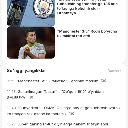
futbolchining transferiga 135 mln
to'lashga kelishib oldi -
Ornshteyn
“Manchester Siti” Rodri bo'yicha
ilk taklifni rad etdi
So'nggi yangiliklar
Barcha ›
"Manchester Siti" - "Atletiko". Tarkiblar ma'lum
0
15:21
Gol urilmagan "Nasaf" - "Qo'qon-1912" o'yinidan
14:28
GALEREYA
0
“Bunyodkor” - OKMK. Gollarga boy o'tgan uchrashuvni siz
13:43
ko'rmagan rakursdan ko'rsatamiz
0
Superliganing 17-tur o'yinlariga hakamlar tayinlandi,
13:25