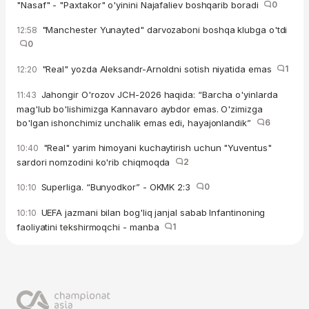
"Nasaf" - "Paxtakor" o'yinini Najafaliev boshqarib boradi
0
"Manchester Yunayted" darvozaboni boshqa klubga o'tdi
12:58
0
"Real" yozda Aleksandr-Arnoldni sotish niyatida emas
1
12:20
Jahongir O'rozov JCH-2026 haqida: “Barcha o'yinlarda
11:43
mag'lub bo'lishimizga Kannavaro aybdor emas. O'zimizga
bo'lgan ishonchimiz unchalik emas edi, hayajonlandik”
6
"Real" yarim himoyani kuchaytirish uchun "Yuventus"
10:40
sardori nomzodini ko'rib chiqmoqda
2
Superliga. “Bunyodkor” - OKMK 2:3
0
10:10
UEFA jazmani bilan bog'liq janjal sabab Infantinoning
10:10
faoliyatini tekshirmoqchi - manba
1