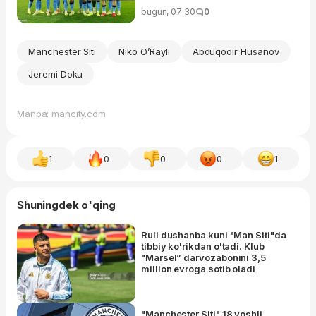
bugun, 07:30
0
Manchester Siti
Niko O’Rayli
Abduqodir Husanov
Jeremi Doku
Manba: mancity.com
1
0
0
0
1
Shuningdek o'qing
Ruli dushanba kuni "Man Siti"da
tibbiy ko'rikdan o'tadi. Klub
"Marsel” darvozabonini 3,5
million evroga sotib oladi
"Manchester Siti" 18 yoshli