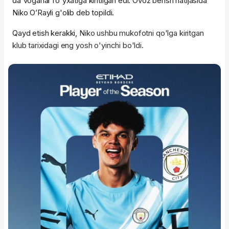
da'vogarlar ro'yxatiga kiritilgan edi. Ovoz berish natijasida
Niko O’Rayli g'olib deb topildi.
Qayd etish kerakki,
Niko ushbu mukofotni qo'lga kiritgan
klub tarixidagi eng yosh o'yinchi bo'ldi.