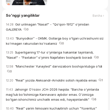
So'nggi yangiliklar
Barcha ›
Gol urilmagan "Nasaf" - "Qo'qon-1912" o'yinidan
14:28
GALEREYA
0
“Bunyodkor” - OKMK. Gollarga boy o'tgan uchrashuvni siz
13:43
ko'rmagan rakursdan ko'rsatamiz
0
Superliganing 17-tur o'yinlariga hakamlar tayinlandi,
13:25
"Nasaf" - "Paxtakor" o'yinini Najafaliev boshqarib boradi
0
"Manchester Yunayted" darvozaboni boshqa klubga o'tdi
12:58
0
"Real" yozda Aleksandr-Arnoldni sotish niyatida emas
1
12:20
Jahongir O'rozov JCH-2026 haqida: “Barcha o'yinlarda
11:43
mag'lub bo'lishimizga Kannavaro aybdor emas. O'zimizga
bo'lgan ishonchimiz unchalik emas edi, hayajonlandik”
6
"Real" yarim himoyani kuchaytirish uchun "Yuventus"
10:40