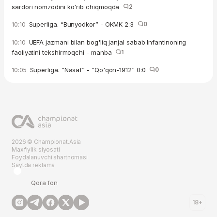
sardori nomzodini ko'rib chiqmoqda
2
Superliga. “Bunyodkor” - OKMK 2:3
0
10:10
UEFA jazmani bilan bog'liq janjal sabab Infantinoning
10:10
faoliyatini tekshirmoqchi - manba
1
Superliga. “Nasaf” - “Qo'qon-1912“ 0:0
0
10:05
2026 © Championat.Asia
Maxfiylik siyosati
Foydalanuvchi shartnomasi
Saytda reklama
Qora fon
18+