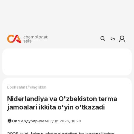
Ўз
/
Bosh sahifa
Yangiliklar
Niderlandiya va O'zbekiston terma
jamoalari ikkita o'yin o'tkazadi
Оқил Абдубарноев
8 iyun 2026, 18:20