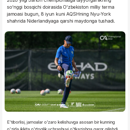
2026 yilgi Jahon chempionatiga tayyorgarlikning
so'nggi bosqichi doirasida O'zbekiston milliy terma
jamoasi bugun, 8 iyun kuni AQSHning Nyu-York
shahrida Niderlandiyaga qarshi maydonga tushadi.
E'tiborlisi, jamoalar o'zaro kelishuvga asosan bir kunning
o'zida ikkita o'rtoqlik uchrashuvi o'tkazishga qaror qilishdi.