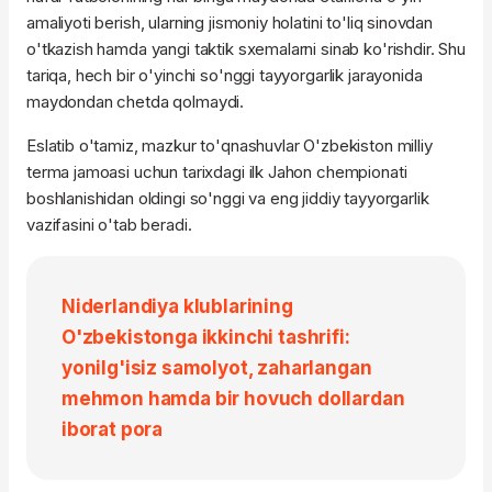
amaliyoti berish, ularning jismoniy holatini to'liq sinovdan
o'tkazish hamda yangi taktik sxemalarni sinab ko'rishdir. Shu
tariqa, hech bir o'yinchi so'nggi tayyorgarlik jarayonida
maydondan chetda qolmaydi.
Eslatib o'tamiz, mazkur to'qnashuvlar O'zbekiston milliy
terma jamoasi uchun tarixdagi ilk Jahon chempionati
boshlanishidan oldingi so'nggi va eng jiddiy tayyorgarlik
vazifasini o'tab beradi.
Niderlandiya klublarining
O'zbekistonga ikkinchi tashrifi:
yonilg'isiz samolyot, zaharlangan
mehmon hamda bir hovuch dollardan
iborat pora