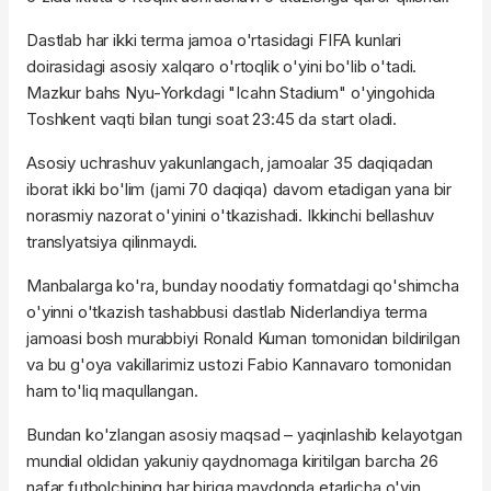
Dastlab har ikki terma jamoa o'rtasidagi FIFA kunlari
doirasidagi asosiy xalqaro o'rtoqlik o'yini bo'lib o'tadi.
Mazkur bahs Nyu-Yorkdagi "Icahn Stadium" o'yingohida
Toshkent vaqti bilan tungi soat 23:45 da start oladi.
Asosiy uchrashuv yakunlangach, jamoalar 35 daqiqadan
iborat ikki bo'lim (jami 70 daqiqa) davom etadigan yana bir
norasmiy nazorat o'yinini o'tkazishadi. Ikkinchi bellashuv
translyatsiya qilinmaydi.
Manbalarga ko'ra, bunday noodatiy formatdagi qo'shimcha
o'yinni o'tkazish tashabbusi dastlab Niderlandiya terma
jamoasi bosh murabbiyi Ronald Kuman tomonidan bildirilgan
va bu g'oya vakillarimiz ustozi Fabio Kannavaro tomonidan
ham to'liq maqullangan.
Bundan ko'zlangan asosiy maqsad – yaqinlashib kelayotgan
mundial oldidan yakuniy qaydnomaga kiritilgan barcha 26
nafar futbolchining har biriga maydonda etarlicha o'yin