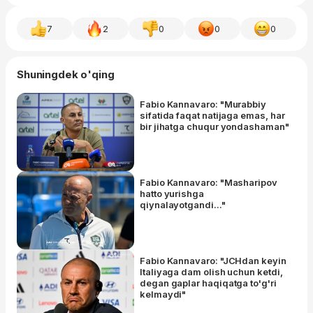
7
2
0
0
0
Shuningdek o'qing
Fabio Kannavaro: "Murabbiy
sifatida faqat natijaga emas, har
bir jihatga chuqur yondashaman"
Fabio Kannavaro: "Masharipov
hatto yurishga
qiynalayotgandi..."
Fabio Kannavaro: "JCHdan keyin
Italiyaga dam olish uchun ketdi,
degan gaplar haqiqatga to'g'ri
kelmaydi"