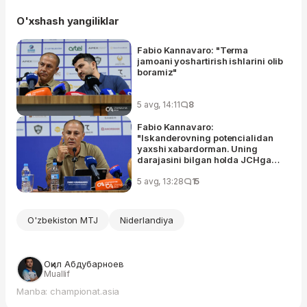
O'xshash yangiliklar
Fabio Kannavaro: "Terma
jamoani yoshartirish ishlarini olib
boramiz"
5 avg, 14:11
8
Fabio Kannavaro:
"Iskanderovning potencialidan
yaxshi xabardorman. Uning
darajasini bilgan holda JCHga
olib borganman"
5 avg, 13:28
15
O'zbekiston MTJ
Niderlandiya
Оқил Абдубарноев
Muallif
Manba: championat.asia