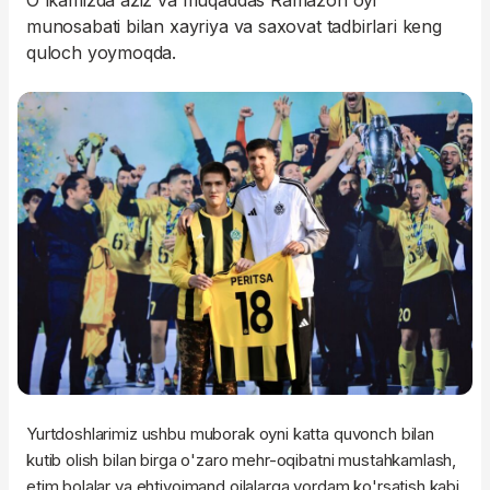
O'lkamizda aziz va muqaddas Ramazon oyi
munosabati bilan xayriya va saxovat tadbirlari keng
quloch yoymoqda.
Yurtdoshlarimiz ushbu muborak oyni katta quvonch bilan
kutib olish bilan birga o'zaro mehr-oqibatni mustahkamlash,
etim bolalar va ehtiyojmand oilalarga yordam ko'rsatish kabi