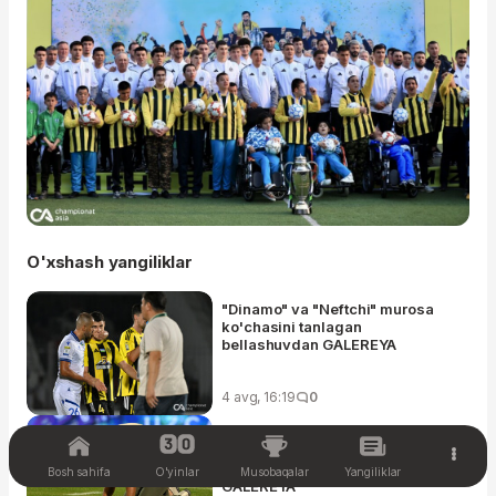
O'xshash yangiliklar
"Dinamo" va "Neftchi" murosa
ko'chasini tanlagan
bellashuvdan GALEREYA
4 avg, 16:19
0
"Neftchi" so'nggi daqiqalarda
mag'lubiyatdan qutulib qolgan
"Navbahor" bilan to'qnashuvdan
Bosh sahifa
O'yinlar
Musobaqalar
Yangiliklar
GALEREYA