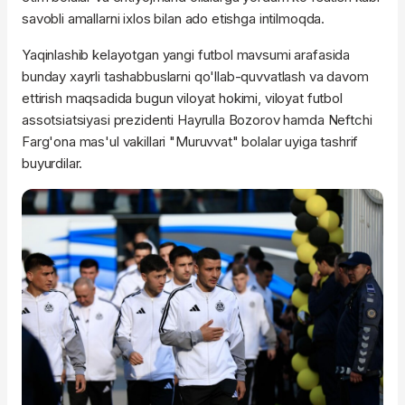
savobli amallarni ixlos bilan ado etishga intilmoqda.
Yaqinlashib kelayotgan yangi futbol mavsumi arafasida
bunday xayrli tashabbuslarni qo'llab-quvvatlash va davom
ettirish maqsadida bugun viloyat hokimi, viloyat futbol
assotsiatsiyasi prezidenti Hayrulla Bozorov hamda Neftchi
Farg'ona mas'ul vakillari "Muruvvat" bolalar uyiga tashrif
buyurdilar.