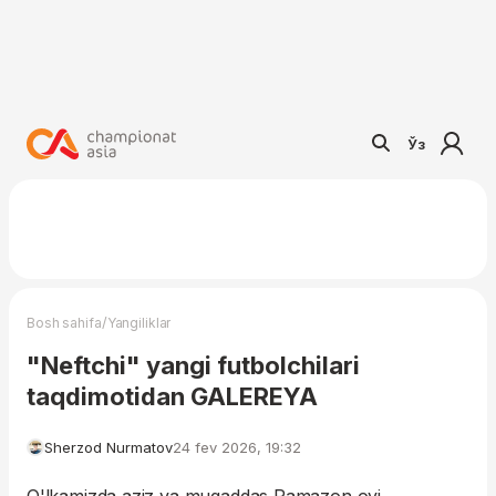
Ўз
/
Bosh sahifa
Yangiliklar
"Neftchi" yangi futbolchilari
taqdimotidan GALEREYA
Sherzod Nurmatov
24 fev 2026, 19:32