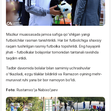
Mazkur muassasada jamoa safiga qo'shilgan yangi
futbolchilar rasman tanishtirildi. Har bir futbolchiga shaxsiy
raqam tushirilgan rasmiy futbolka topshirildi. Eng hayajonli
jihati - futbolkalar bolajonlar tomonidan tantanali ravishda
taqdim etildi.
Tadbir davomida bolalar bilan samimiy uchrashuvlar
o'tkaziladi, ezgu tilaklar bildirildi va Ramazon oyining mehr-
muruvvat ruhi yana bir bor namoyon bo'ldi.
Foto
: Rustamxo'ja Nabixo'jaev