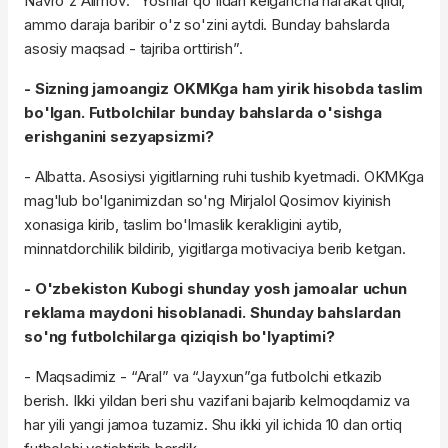
Navro'z Alimov: “Yoshlar qo'lidan kelgancha harakat qildi,
ammo daraja baribir o'z so'zini aytdi. Bunday bahslarda
asosiy maqsad - tajriba orttirish”.
- Sizning jamoangiz OKMKga ham yirik hisobda taslim
bo'lgan. Futbolchilar bunday bahslarda o'sishga
erishganini sezyapsizmi?
- Albatta. Asosiysi yigitlarning ruhi tushib kyetmadi. OKMKga
mag'lub bo'lganimizdan so'ng Mirjalol Qosimov kiyinish
xonasiga kirib, taslim bo'lmaslik kerakligini aytib,
minnatdorchilik bildirib, yigitlarga motivaciya berib ketgan.
- O'zbekiston Kubogi shunday yosh jamoalar uchun
reklama maydoni hisoblanadi. Shunday bahslardan
so'ng futbolchilarga qiziqish bo'lyaptimi?
- Maqsadimiz - “Aral” va “Jayxun”ga futbolchi etkazib
berish. Ikki yildan beri shu vazifani bajarib kelmoqdamiz va
har yili yangi jamoa tuzamiz. Shu ikki yil ichida 10 dan ortiq