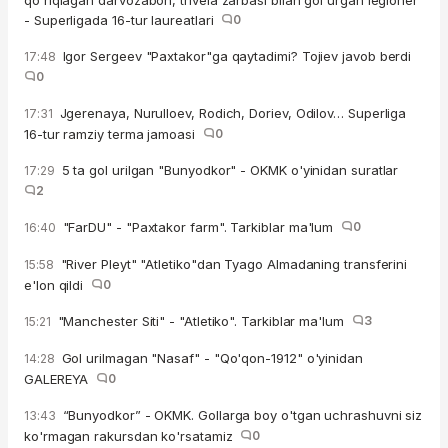
- Superligada 16-tur laureatlari
0
Igor Sergeev "Paxtakor"ga qaytadimi? Tojiev javob berdi
17:48
0
Jgerenaya, Nurulloev, Rodich, Doriev, Odilov… Superliga
17:31
16-tur ramziy terma jamoasi
0
5 ta gol urilgan "Bunyodkor" - OKMK o'yinidan suratlar
17:29
2
"FarDU" - "Paxtakor farm". Tarkiblar ma'lum
0
16:40
"River Pleyt" "Atletiko"dan Tyago Almadaning transferini
15:58
e'lon qildi
0
"Manchester Siti" - "Atletiko". Tarkiblar ma'lum
3
15:21
Gol urilmagan "Nasaf" - "Qo'qon-1912" o'yinidan
14:28
GALEREYA
0
“Bunyodkor” - OKMK. Gollarga boy o'tgan uchrashuvni siz
13:43
ko'rmagan rakursdan ko'rsatamiz
0