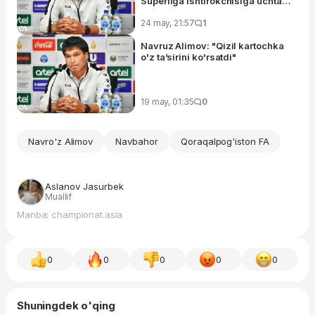
Superliga ishtirokchisiga uchta
gol ura olmaydi"
24 may, 21:57
1
Navruz Alimov: "Qizil kartochka
o'z ta’sirini ko'rsatdi"
19 may, 01:35
0
Navro'z Alimov
Navbahor
Qoraqalpog'iston FA
Aslanov Jasurbek
Muallif
Manba: championat.asia
0
0
0
0
0
Shuningdek o'qing