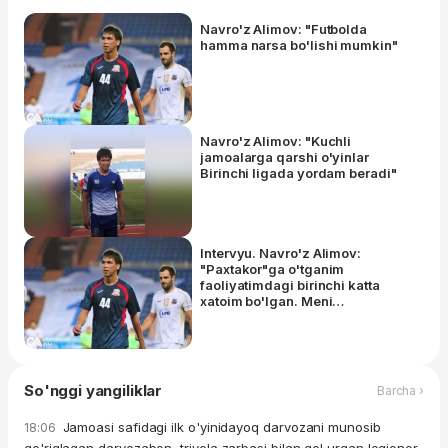
Navro'z Alimov: "Futbolda
hamma narsa bo'lishi mumkin"
Navro'z Alimov: "Kuchli
jamoalarga qarshi o'yinlar
Birinchi ligada yordam beradi"
Intervyu. Navro'z Alimov:
"Paxtakor"ga o'tganim
faoliyatimdagi birinchi katta
xatoim bo'lgan. Meni
ishontirishgandi"
So'nggi yangiliklar
Barcha ›
Jamoasi safidagi ilk o'yinidayoq darvozani munosib
18:06
qo'riqlagan darvozabon, trivela zarbasi bilan gol urgan legioner