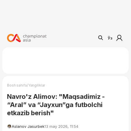
Ўз
/
Bosh sahifa
Yangiliklar
Navro'z Alimov: "Maqsadimiz -
“Aral” va “Jayxun”ga futbolchi
etkazib berish"
Aslanov Jasurbek
13 may 2026, 11:54