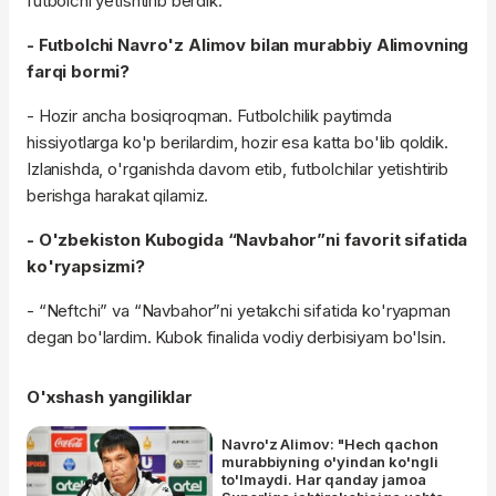
futbolchi yetishtirib berdik.
- Futbolchi Navro'z Alimov bilan murabbiy Alimovning
farqi bormi?
- Hozir ancha bosiqroqman. Futbolchilik paytimda
hissiyotlarga ko'p berilardim, hozir esa katta bo'lib qoldik.
Izlanishda, o'rganishda davom etib, futbolchilar yetishtirib
berishga harakat qilamiz.
- O'zbekiston Kubogida “Navbahor”ni favorit sifatida
ko'ryapsizmi?
- “Neftchi” va “Navbahor”ni yetakchi sifatida ko'ryapman
degan bo'lardim. Kubok finalida vodiy derbisiyam bo'lsin.
O'xshash yangiliklar
Navro'z Alimov: "Hech qachon
murabbiyning o'yindan ko'ngli
to'lmaydi. Har qanday jamoa