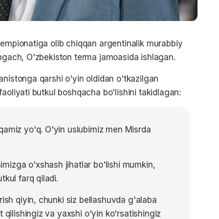
hempionatiga olib chiqqan argentinalik murabbiy
shgach, O'zbekiston terma jamoasida ishlagan.
anistonga qarshi o'yin oldidan o'tkazilgan
aoliyati butkul boshqacha bo'lishini takidlagan:
oqamiz yo'q. O'yin uslubimiz men Misrda
mizga o'xshash jihatlar bo'lishi mumkin,
kul farq qiladi.
rish qiyin, chunki siz bellashuvda g'alaba
 qilishingiz va yaxshi o'yin ko'rsatishingiz