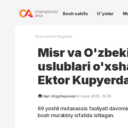
Bosh sahifa
O'yinlar
M
/
Bosh sahifa
Yangiliklar
Misr va O'zbek
uslublari o'xs
Ektor Kupyerd
Оқил Абдубарноев
14 noya 2025, 15:35
69 yoshli mutaxassis faoliyati davomi
bosh murabbiy sifatida ishlagan.