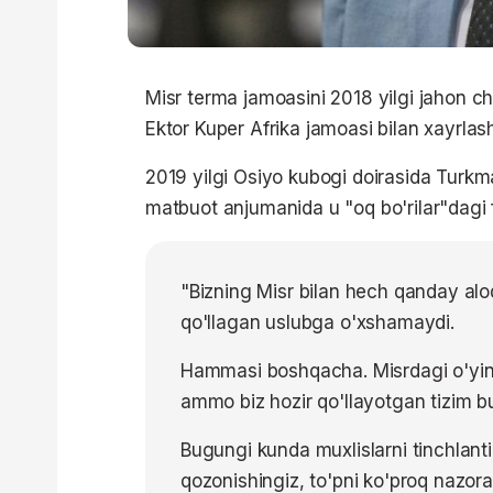
Misr terma jamoasini 2018 yilgi jahon c
Ektor Kuper Afrika jamoasi bilan xayrla
2019 yilgi Osiyo kubogi doirasida Turkm
matbuot anjumanida u "oq bo'rilar"dagi f
"Bizning Misr bilan hech qanday al
qo'llagan uslubga o'xshamaydi.
Hammasi boshqacha. Misrdagi o'yini
ammo biz hozir qo'llayotgan tizim but
Bugungi kunda muxlislarni tinchlanti
qozonishingiz, to'pni ko'proq nazorat