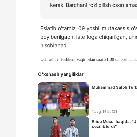
kerak. Barchani rozi qilish oson ema
Eslatib o'tamiz, 69 yoshli mutaxassis o'
boy berilgach, iste'foga chiqarilgan, un
hisoblanadi.
Uchrashuv Toshkent vaqti bilan soat 21:00 da boshlanad
O'xshash yangiliklar
Muhammad Saloh Turki
1 avg, 14:55
1
Riise Messi haqida: "U
sezilib turdi"