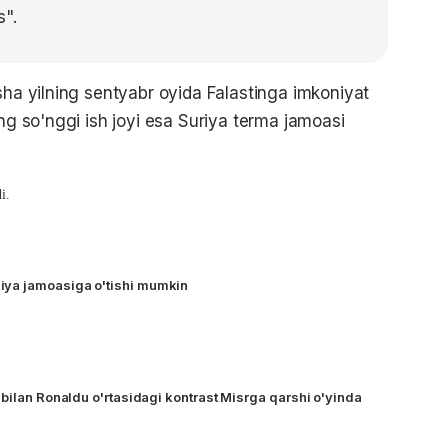
s".
sha yilning sentyabr oyida Falastinga imkoniyat
ing so'nggi ish joyi esa Suriya terma jamoasi
i.
ya jamoasiga o'tishi mumkin
 bilan Ronaldu o'rtasidagi kontrast Misrga qarshi o'yinda