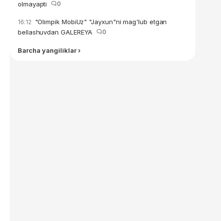
olmayapti
0
"Olimpik MobiUz" "Jayxun"ni mag'lub etgan
16:12
bellashuvdan GALEREYA
0
Barcha yangiliklar ›