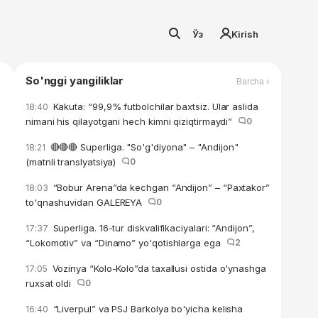
Ўз
Kirish
So'nggi yangiliklar
Barcha ›
Kakuta: “99,9% futbolchilar baxtsiz. Ular aslida
18:40
nimani his qilayotgani hech kimni qiziqtirmaydi”
0
🔴🔴🔴 Superliga. "So'g'diyona" – "Andijon"
18:21
(matnli translyatsiya)
0
“Bobur Arena”da kechgan “Andijon” – “Paxtakor”
18:03
to'qnashuvidan GALEREYA
0
Superliga. 16-tur diskvalifikaciyalari: “Andijon”,
17:37
“Lokomotiv” va “Dinamo” yo'qotishlarga ega
2
Vozinya “Kolo-Kolo”da taxallusi ostida o'ynashga
17:05
ruxsat oldi
0
“Liverpul” va PSJ Barkolya bo'yicha kelisha
16:40