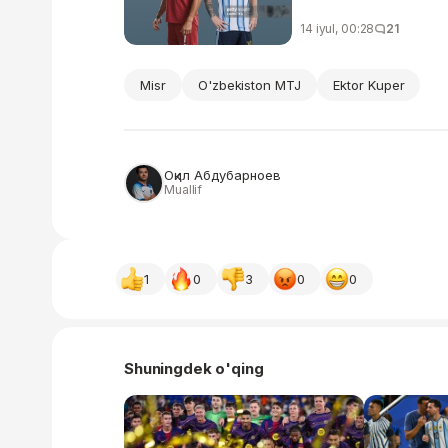
14 iyul, 00:28
21
Misr
O'zbekiston MTJ
Ektor Kuper
Оқил Абдубарноев
Muallif
1
0
3
0
0
Shuningdek o'qing