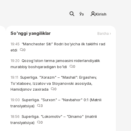
Ўз
Kirish
So'nggi yangiliklar
Barcha ›
“Manchester Siti” Rodri bo'yicha ilk taklifni rad
19:45
etdi
0
Qozog'iston terma jamoasini niderlandiyalik
19:20
murabbiy boshqaradigan bo'ldi
0
Superliga. "Xorazm" – "Mashal": Ergashev,
19:11
To'xtaboev, Izzatov va Stoyanovski asosiyda,
Hamidjonov zaxirada
0
Superliga. "Surxon" – "Navbahor" 0:1 (Matnli
19:00
translyatsiya)
3
Superliga. "Lokomotiv" – "Dinamo" (matnli
18:56
translyatsiya)
0