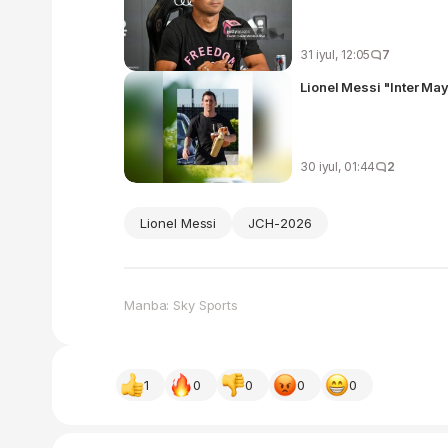
31 iyul, 12:05
7
Lionel Messi "Inter Ma
30 iyul, 01:44
2
Lionel Messi
JCH-2026
Manba: Sky Sports
1
0
0
0
0