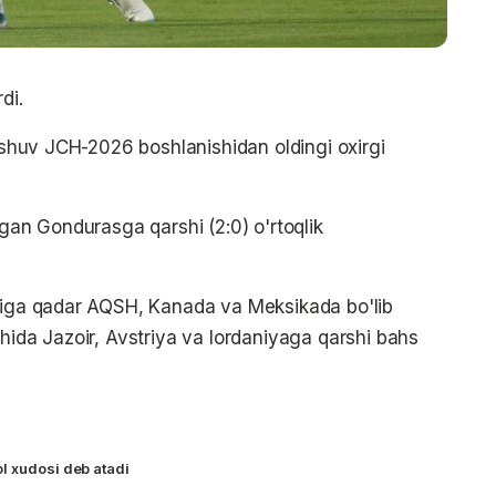
di.
rashuv JCH-2026 boshlanishidan oldingi oxirgi
tgan Gondurasga qarshi (2:0) o'rtoqlik
uliga qadar AQSH, Kanada va Meksikada bo'lib
hida Jazoir, Avstriya va Iordaniyaga qarshi bahs
l xudosi deb atadi