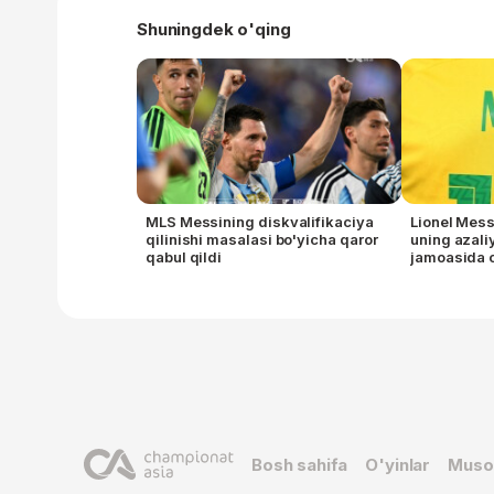
Shuningdek o'qing
MLS Messining diskvalifikaciya
Lionel Mess
qilinishi masalasi bo'yicha qaror
uning azaliy
qabul qildi
jamoasida 
Bosh sahifa
O'yinlar
Muso