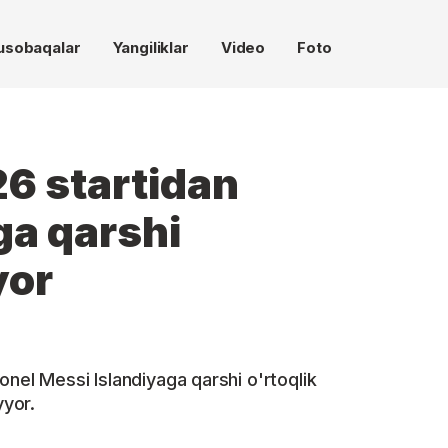
usobaqalar
Yangiliklar
Video
Foto
6 startidan
ga qarshi
yor
onel Messi Islandiyaga qarshi o'rtoqlik
yor.