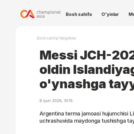
Bosh sahifa
O'yinlar
M
/
Bosh sahifa
Yangiliklar
Messi JCH-202
oldin Islandiya
o'ynashga tay
8 iyun 2026, 10:15
Argentina terma jamoasi hujumchisi Li
uchrashuvida maydonga tushishga tay