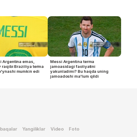
i Argentina emas,
Messi Argentina terma
 raqibi Braziliya terma
jamoasidagi faoliyatini
o'ynashi mumkin edi
yakunladimi? Bu haqda uning
jamoadoshi ma'lum qildi
baqalar
Yangiliklar
Video
Foto