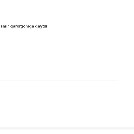
yami" qarorgohiga qaytdi