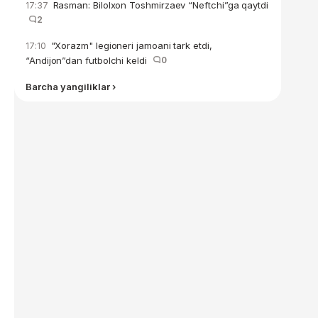
Rasman: Bilolxon Toshmirzaev “Neftchi”ga qaytdi
17:37
2
"Xorazm" legioneri jamoani tark etdi,
17:10
“Andijon”dan futbolchi keldi
0
Barcha yangiliklar ›