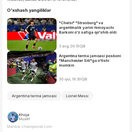
O'xshash yangiliklar
"Chelsi" "Strasburg" va
argentinalik yarim himoyachi
Barkoni o'z safiga qo'shib oldi
3 avg, 00:15
0
Argentina terma jamoasi posboni
"Manchester Siti"ga o'tishi
mumkin
30 iyul, 19:30
0
Argentina terma jamoasi
Lionel Messi
Khoja
Muallif
Manba: championat.com