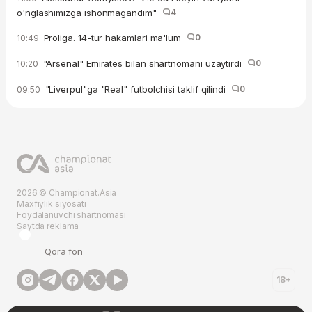
o'nglashimizga ishonmagandim"
4
Proliga. 14-tur hakamlari ma'lum
0
10:49
"Arsenal" Emirates bilan shartnomani uzaytirdi
0
10:20
"Liverpul"ga "Real" futbolchisi taklif qilindi
0
09:50
2026 © Championat.Asia
Maxfiylik siyosati
Foydalanuvchi shartnomasi
Saytda reklama
Qora fon
18+