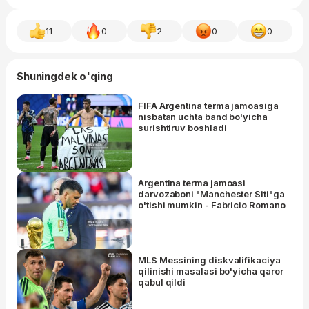
11
0
2
0
0
Shuningdek o'qing
FIFA Argentina terma jamoasiga
nisbatan uchta band bo'yicha
surishtiruv boshladi
Argentina terma jamoasi
darvozaboni "Manchester Siti"ga
o'tishi mumkin - Fabricio Romano
MLS Messining diskvalifikaciya
qilinishi masalasi bo'yicha qaror
qabul qildi