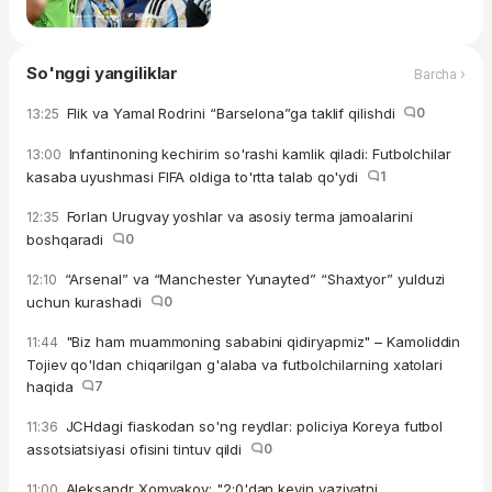
So'nggi yangiliklar
Barcha ›
Flik va Yamal Rodrini “Barselona”ga taklif qilishdi
0
13:25
Infantinoning kechirim so'rashi kamlik qiladi: Futbolchilar
13:00
kasaba uyushmasi FIFA oldiga to'rtta talab qo'ydi
1
Forlan Urugvay yoshlar va asosiy terma jamoalarini
12:35
boshqaradi
0
“Arsenal” va “Manchester Yunayted” “Shaxtyor” yulduzi
12:10
uchun kurashadi
0
"Biz ham muammoning sababini qidiryapmiz" – Kamoliddin
11:44
Tojiev qo'ldan chiqarilgan g'alaba va futbolchilarning xatolari
haqida
7
JCHdagi fiaskodan so'ng reydlar: policiya Koreya futbol
11:36
assotsiatsiyasi ofisini tintuv qildi
0
Aleksandr Xomyakov: "2:0'dan keyin vaziyatni
11:00