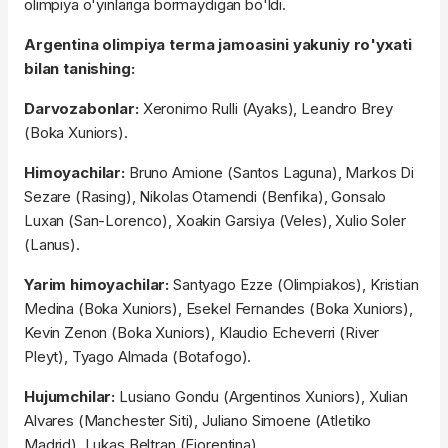
olimpiya o'yinlariga bormaydigan bo'ldi.
Argentina olimpiya terma jamoasini yakuniy ro'yxati
bilan tanishing:
Darvozabonlar:
Xeronimo Rulli (Ayaks), Leandro Brey
(Boka Xuniors).
Himoyachilar:
Bruno Amione (Santos Laguna), Markos Di
Sezare (Rasing), Nikolas Otamendi (Benfika), Gonsalo
Luxan (San-Lorenco), Xoakin Garsiya (Veles), Xulio Soler
(Lanus).
Yarim himoyachilar:
Santyago Ezze (Olimpiakos), Kristian
Medina (Boka Xuniors), Esekel Fernandes (Boka Xuniors),
Kevin Zenon (Boka Xuniors), Klaudio Echeverri (River
Pleyt), Tyago Almada (Botafogo).
Hujumchilar:
Lusiano Gondu (Argentinos Xuniors), Xulian
Alvares (Manchester Siti), Juliano Simoene (Atletiko
Madrid), Lukas Beltran (Fiorentina).