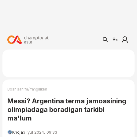
Ўз
/
Bosh sahifa
Yangiliklar
Messi? Argentina terma jamoasining
olimpiadaga boradigan tarkibi
ma'lum
Khoja
3 iyul 2024, 09:33