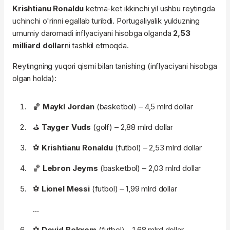
Krishtianu Ronaldu
ketma-ket ikkinchi yil ushbu reytingda
uchinchi o'rinni egallab turibdi. Portugaliyalik yulduzning
umumiy daromadi inflyaciyani hisobga olganda
2,53
milliard dollar
ni tashkil etmoqda.
Reytingning yuqori qismi bilan tanishing (inflyaciyani hisobga
olgan holda):
🏀
Maykl Jordan
(basketbol) – 4,5 mlrd dollar
⛳️
Tayger Vuds
(golf) – 2,88 mlrd dollar
⚽️
Krishtianu Ronaldu
(futbol) – 2,53 mlrd dollar
🏀
Lebron Jeyms
(basketbol) – 2,03 mlrd dollar
⚽️
Lionel Messi
(futbol) – 1,99 mlrd dollar
...
⚽️
Devid Bekxem
(futbol) – 1,68 mlrd dollar