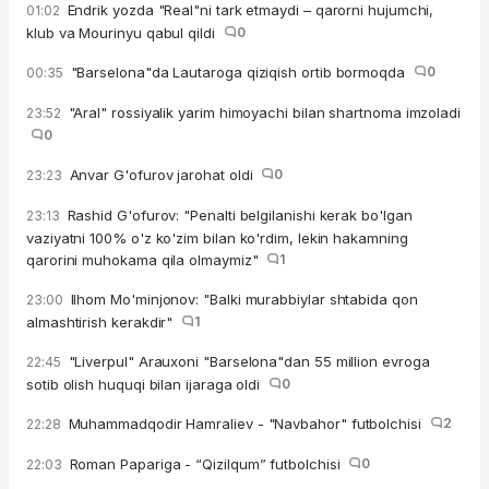
Endrik yozda "Real"ni tark etmaydi – qarorni hujumchi,
01:02
klub va Mourinyu qabul qildi
0
"Barselona"da Lautaroga qiziqish ortib bormoqda
0
00:35
"Aral" rossiyalik yarim himoyachi bilan shartnoma imzoladi
23:52
0
Anvar G'ofurov jarohat oldi
0
23:23
Rashid G'ofurov: "Penalti belgilanishi kerak bo'lgan
23:13
vaziyatni 100% o'z ko'zim bilan ko'rdim, lekin hakamning
qarorini muhokama qila olmaymiz"
1
Ilhom Mo'minjonov: "Balki murabbiylar shtabida qon
23:00
almashtirish kerakdir"
1
"Liverpul" Arauxoni "Barselona"dan 55 million evroga
22:45
sotib olish huquqi bilan ijaraga oldi
0
Muhammadqodir Hamraliev - "Navbahor" futbolchisi
2
22:28
Roman Papariga - “Qizilqum” futbolchisi
0
22:03