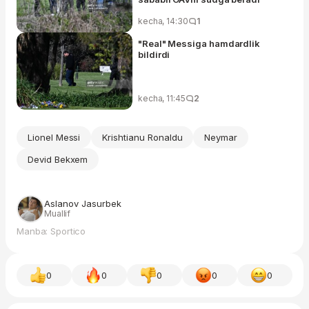
kecha, 14:30
1
"Real" Messiga hamdardlik
bildirdi
kecha, 11:45
2
Lionel Messi
Krishtianu Ronaldu
Neymar
Devid Bekxem
Aslanov Jasurbek
Muallif
Manba: Sportico
0
0
0
0
0