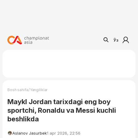
Ўз
/
Bosh sahifa
Yangiliklar
Maykl Jordan tarixdagi eng boy
sportchi, Ronaldu va Messi kuchli
beshlikda
Aslanov Jasurbek
1 apr 2026, 22:56