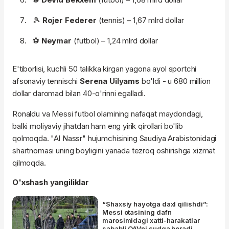
🎾
Rojer Federer
(tennis) – 1,67 mlrd dollar
⚽️
Neymar
(futbol) – 1,24 mlrd dollar
E'tiborlisi, kuchli 50 talikka kirgan yagona ayol sportchi
afsonaviy tennischi
Serena Uilyams
bo'ldi - u 680 million
dollar daromad bilan 40-o'rinni egalladi.
Ronaldu va Messi futbol olamining nafaqat maydondagi,
balki moliyaviy jihatdan ham eng yirik qirollari bo'lib
qolmoqda. "Al Nassr" hujumchisining Saudiya Arabistonidagi
shartnomasi uning boyligini yanada tezroq oshirishga xizmat
qilmoqda.
O'xshash yangiliklar
“Shaxsiy hayotga daxl qilishdi”:
Messi otasining dafn
marosimidagi xatti-harakatlar
sababli OAVni sudga beradi