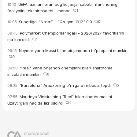
UEFA jazmani bilan bog'liq janjal sabab Infantinoning
10:10
faoliyatini tekshirmoqchi - manba
1
Superliga. “Nasaf” - “Qo'qon-1912“ 0:0
0
10:05
Polymarket Chempionlar ligasi - 2026/2027 favoritlarini
09:45
ma'lum qildi
1
Neymar yana Messi bilan bir jamoada to'p tepishi mumkin
09:15
0
"Real" yana bir jahon chempioni bilan shartnoma
08:50
imzolashi mumkin
0
"Barselona" Arauxoning o'rniga o'rinbosar topdi
5
08:25
Mourinyo Vinisiusning "Real" bilan shartnomasini
07:55
uzaytirgani haqida fikr bildirdi
2