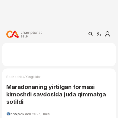
Ўз
/
Bosh sahifa
Yangiliklar
Maradonaning yirtilgan formasi
kimoshdi savdosida juda qimmatga
sotildi
Khoja
26 dek 2025, 10:19