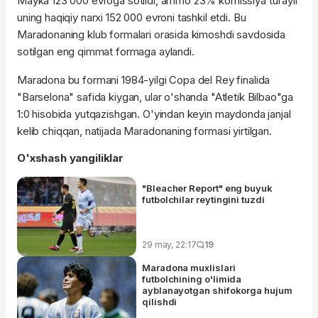
Mayka 123 000 evroga sotildi, ammo 23% komissiya tufayli
uning haqiqiy narxi 152 000 evroni tashkil etdi. Bu
Maradonaning klub formalari orasida kimoshdi savdosida
sotilgan eng qimmat formaga aylandi.
Maradona bu formani 1984-yilgi Copa del Rey finalida
"Barselona" safida kiygan, ular o'shanda "Atletik Bilbao"ga
1:0 hisobida yutqazishgan. O'yindan keyin maydonda janjal
kelib chiqqan, natijada Maradonaning formasi yirtilgan.
O'xshash yangiliklar
"Bleacher Report" eng buyuk
futbolchilar reytingini tuzdi
29 may, 22:17
19
Maradona muxlislari
futbolchining o'limida
ayblanayotgan shifokorga hujum
qilishdi