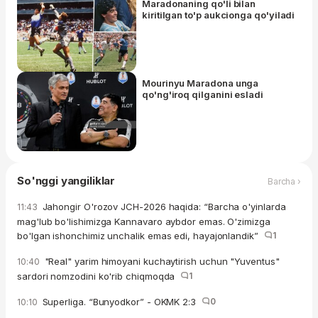
Maradonaning qo'li bilan
kiritilgan to'p aukcionga qo'yiladi
Mourinyu Maradona unga
qo'ng'iroq qilganini esladi
So'nggi yangiliklar
Barcha ›
Jahongir O'rozov JCH-2026 haqida: “Barcha o'yinlarda
11:43
mag'lub bo'lishimizga Kannavaro aybdor emas. O'zimizga
bo'lgan ishonchimiz unchalik emas edi, hayajonlandik”
1
"Real" yarim himoyani kuchaytirish uchun "Yuventus"
10:40
sardori nomzodini ko'rib chiqmoqda
1
Superliga. “Bunyodkor” - OKMK 2:3
0
10:10