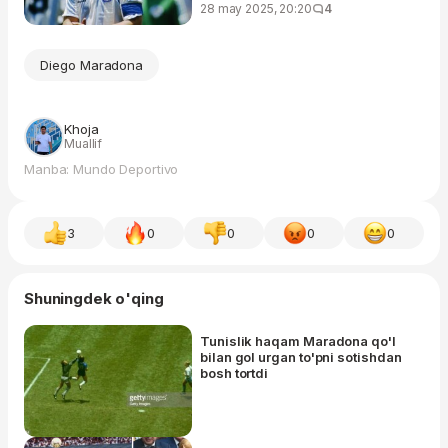
28 may 2025, 20:20
4
Diego Maradona
Khoja
Muallif
Manba: Mundo Deportivo
3
0
0
0
0
Shuningdek o'qing
Tunislik haqam Maradona qo'l
bilan gol urgan to'pni sotishdan
bosh tortdi