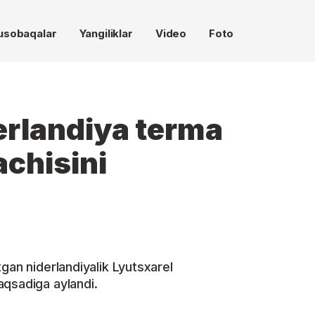
usobaqalar
Yangiliklar
Video
Foto
erlandiya terma
chisini
gan niderlandiyalik Lyutsxarel
aqsadiga aylandi.