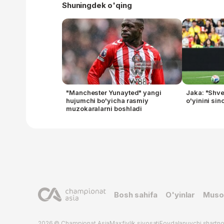
Shuningdek o'qing
"Manchester Yunayted" yangi
Jaka: "Shve
hujumchi bo'yicha rasmiy
o'yinini sinc
muzokaralarni boshladi
Bosh sahifa
O'yinlar
Muso
2026 © Championat.Asia
Maxfiylik siyosati
Foydalanuvchi shartn