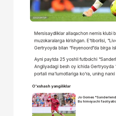
Mersisaydliklar allaqachon nemis klubi b
muzokaralarga kirishgan. E'tiborlisi, "L
Gertryoyda bilan “Feyenoord”da birga is
Ayni paytda 25 yoshli futbolchi "Sander
Angliyadagi besh oy ichida Gertryoyda 
portali ma'lumotlariga ko'ra, uning narxi
O'xshash yangiliklar
Jo Gomes "Sanderlend" 
Bu himoyachi faoliyati