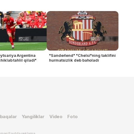
ytsariya Argentina
"Sanderlend" "Chelsi"ning taklifini
hiklab tahlil qiladi"
hurmatsizlik deb baholadi
baqalar
Yangiliklar
Video
Foto
omasi
Saytda reklama