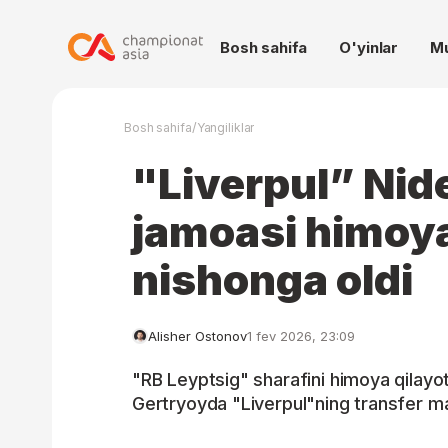
Bosh sahifa
O'yinlar
M
/
Bosh sahifa
Yangiliklar
"Liverpul” Nid
jamoasi himoya
nishonga oldi
Alisher Ostonov
1 fev 2026, 23:09
"RB Leyptsig" sharafini himoya qilayot
Gertryoyda "Liverpul"ning transfer m