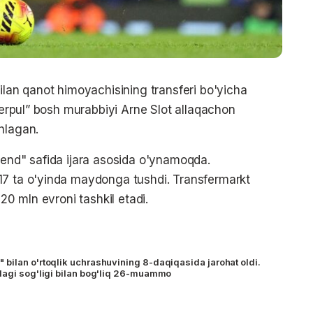
ilan qanot himoyachisining transferi bo'yicha
iverpul” bosh murabbiyi Arne Slot allaqachon
hlagan.
lend" safida ijara asosida o'ynamoqda.
17 ta o'yinda maydonga tushdi. Transfermarkt
 20 mln evroni tashkil etadi.
bilan o'rtoqlik uchrashuvining 8-daqiqasida jarohat oldi.
dagi sog'ligi bilan bog'liq 26-muammo