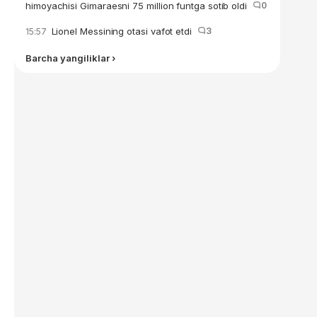
himoyachisi Gimaraesni 75 million funtga sotib oldi
0
Lionel Messining otasi vafot etdi
3
15:57
Barcha yangiliklar ›