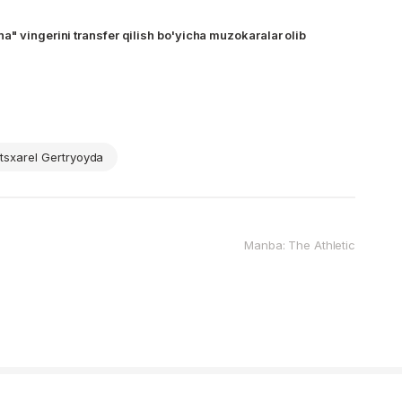
a" vingerini transfer qilish bo'yicha muzokaralar olib
tsxarel Gertryoyda
Manba: The Athletic