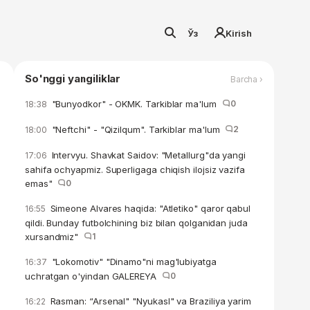
Ўз
Kirish
So'nggi yangiliklar
Barcha ›
"Bunyodkor" - OKMK. Tarkiblar ma'lum
0
18:38
"Neftchi" - "Qizilqum". Tarkiblar ma'lum
2
18:00
Intervyu. Shavkat Saidov: "Metallurg"da yangi
17:06
sahifa ochyapmiz. Superligaga chiqish ilojsiz vazifa
emas"
0
Simeone Alvares haqida: "Atletiko" qaror qabul
16:55
qildi. Bunday futbolchining biz bilan qolganidan juda
xursandmiz"
1
"Lokomotiv" "Dinamo"ni mag'lubiyatga
16:37
uchratgan o'yindan GALEREYA
0
Rasman: “Arsenal" "Nyukasl" va Braziliya yarim
16:22