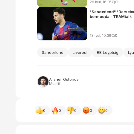
26 iyul, 16:05
0
"Sanderlend" "Barselon
bormoqda - TEAMtalk
13 iyul, 10:39
0
Sanderlend
Liverpul
RB Leyptsig
Lyu
Alisher Ostonov
Muallif
0
0
0
0
0