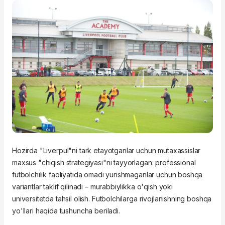
Hozirda "Liverpul"ni tark etayotganlar uchun mutaxassislar
maxsus "chiqish strategiyasi"ni tayyorlagan: professional
futbolchilik faoliyatida omadi yurishmaganlar uchun boshqa
variantlar taklif qilinadi – murabbiylikka o'qish yoki
universitetda tahsil olish. Futbolchilarga rivojlanishning boshqa
yo'llari haqida tushuncha beriladi.