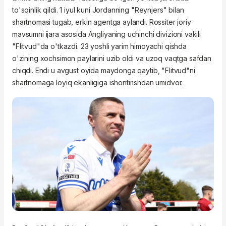
to'sqinlik qildi. 1 iyul kuni Jordanning "Reynjers" bilan
shartnomasi tugab, erkin agentga aylandi. Rossiter joriy
mavsumni ijara asosida Angliyaning uchinchi divizioni vakili
"Flitvud"da o'tkazdi. 23 yoshli yarim himoyachi qishda
o'zining xochsimon paylarini uzib oldi va uzoq vaqtga safdan
chiqdi. Endi u avgust oyida maydonga qaytib, "Flitvud"ni
shartnomaga loyiq ekanligiga ishontirishdan umidvor.