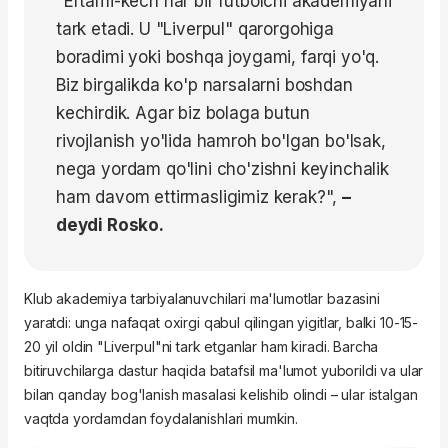
"Ertami-kech har bir futbolchi akademiyani
tark etadi. U "Liverpul" qarorgohiga
boradimi yoki boshqa joygami, farqi yo'q.
Biz birgalikda ko'p narsalarni boshdan
kechirdik. Agar biz bolaga butun
rivojlanish yo'lida hamroh bo'lgan bo'lsak,
nega yordam qo'lini cho'zishni keyinchalik
ham davom ettirmasligimiz kerak?",
–
deydi Rosko.
Klub akademiya tarbiyalanuvchilari ma'lumotlar bazasini
yaratdi: unga nafaqat oxirgi qabul qilingan yigitlar, balki 10-15-
20 yil oldin "Liverpul"ni tark etganlar ham kiradi. Barcha
bitiruvchilarga dastur haqida batafsil ma'lumot yuborildi va ular
bilan qanday bog'lanish masalasi kelishib olindi – ular istalgan
vaqtda yordamdan foydalanishlari mumkin.