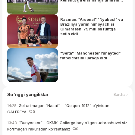
muvaffaqiyatsiz tugadi
Rasman: “Arsenal" "Nyukasl" va
Braziliya yarim himoyachisi
Gimaraesni 75 million funtga
sotib oldi
"Selta" “Manchester Yunayted”
futbolchisini ijaraga oldi
So'nggi yangiliklar
Barcha ›
Gol urilmagan "Nasaf" - "Qo'qon-1912" o'yinidan
14:28
GALEREYA
0
“Bunyodkor” - OKMK. Gollarga boy o'tgan uchrashuvni siz
13:43
ko'rmagan rakursdan ko'rsatamiz
0