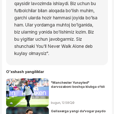
qaysidir lavozimda ishlaydi. Biz uchun bu
futbolchilar bilan aloqada bo'lish muhim,
garchi ularda hozir hammasi joyida bo'lsa
ham. Ular yordamga muhtoj bo'lganida,
biz ularning yonida bo'lishimiz lozim. Biz
bu yigitlar uchun javobgarmiz. Siz
shunchaki You'll Never Walk Alone deb
kuylay olmaysiz".
O'xshash yangiliklar
"Manchester Yunayted"
darvozaboni boshqa klubga o'tdi
bugun, 12:58
0
Gallaxerga yangi da'vogar paydo