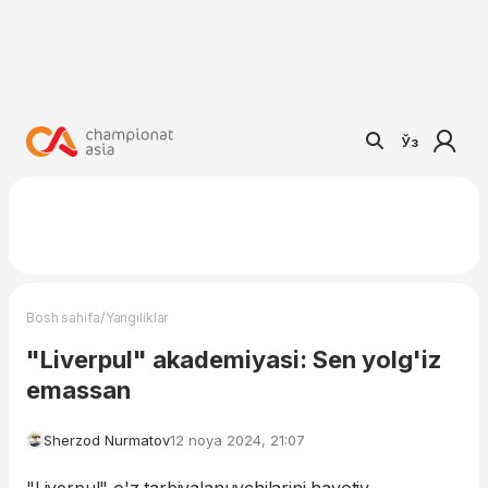
Ўз
/
Bosh sahifa
Yangiliklar
"Liverpul" akademiyasi: Sen yolg'iz
emassan
Sherzod Nurmatov
12 noya 2024, 21:07