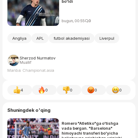
bo'ldi
bugun, 00:55
0
Angliya
APL
futbol akademiyasi
Liverpul
Sherzod Nurmatov
Muallif
Manba: Championat.asia
4
0
0
0
0
Shuningdek o'qing
Romero "Atletiko"ga o'tishga
vada bergan. "Barselona"
himoyachi transferi bo'yicha
kelishuvga erishishga urinishi