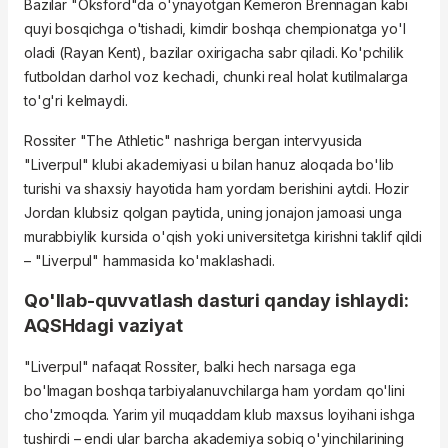
Bazilar "Oksford"da o'ynayotgan Kemeron Brennagan kabi
quyi bosqichga o'tishadi, kimdir boshqa chempionatga yo'l
oladi (Rayan Kent), bazilar oxirigacha sabr qiladi. Ko'pchilik
futboldan darhol voz kechadi, chunki real holat kutilmalarga
to'g'ri kelmaydi.
Rossiter "The Athletic" nashriga bergan intervyusida
"Liverpul" klubi akademiyasi u bilan hanuz aloqada bo'lib
turishi va shaxsiy hayotida ham yordam berishini aytdi. Hozir
Jordan klubsiz qolgan paytida, uning jonajon jamoasi unga
murabbiylik kursida o'qish yoki universitetga kirishni taklif qildi
– "Liverpul" hammasida ko'maklashadi.
Qo'llab-quvvatlash dasturi qanday ishlaydi:
AQSHdagi vaziyat
"Liverpul" nafaqat Rossiter, balki hech narsaga ega
bo'lmagan boshqa tarbiyalanuvchilarga ham yordam qo'lini
cho'zmoqda. Yarim yil muqaddam klub maxsus loyihani ishga
tushirdi – endi ular barcha akademiya sobiq o'yinchilarining