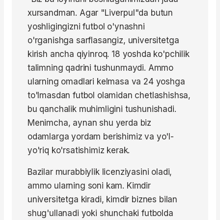
xursandman. Agar "Liverpul"da butun
yoshligingizni futbol o'ynashni
o'rganishga sarflasangiz, universitetga
kirish ancha qiyinroq. 18 yoshda ko'pchilik
talimning qadrini tushunmaydi. Ammo
ularning omadlari kelmasa va 24 yoshga
to'lmasdan futbol olamidan chetlashishsa,
bu qanchalik muhimligini tushunishadi.
Menimcha, aynan shu yerda biz
odamlarga yordam berishimiz va yo'l-
yo'riq ko'rsatishimiz kerak.
Bazilar murabbiylik licenziyasini oladi,
ammo ularning soni kam. Kimdir
universitetga kiradi, kimdir biznes bilan
shug'ullanadi yoki shunchaki futbolda