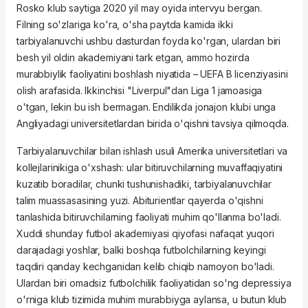
Rosko klub saytiga 2020 yil may oyida intervyu bergan.
Filning so'zlariga ko'ra, o'sha paytda kamida ikki
tarbiyalanuvchi ushbu dasturdan foyda ko'rgan, ulardan biri
besh yil oldin akademiyani tark etgan, ammo hozirda
murabbiylik faoliyatini boshlash niyatida – UEFA B licenziyasini
olish arafasida. Ikkinchisi "Liverpul"dan Liga 1 jamoasiga
o'tgan, lekin bu ish bermagan. Endilikda jonajon klubi unga
Angliyadagi universitetlardan birida o'qishni tavsiya qilmoqda.
Tarbiyalanuvchilar bilan ishlash usuli Amerika universitetlari va
kollejlarinikiga o'xshash: ular bitiruvchilarning muvaffaqiyatini
kuzatib boradilar, chunki tushunishadiki, tarbiyalanuvchilar
talim muassasasining yuzi. Abiturientlar qayerda o'qishni
tanlashida bitiruvchilarning faoliyati muhim qo'llanma bo'ladi.
Xuddi shunday futbol akademiyasi qiyofasi nafaqat yuqori
darajadagi yoshlar, balki boshqa futbolchilarning keyingi
taqdiri qanday kechganidan kelib chiqib namoyon bo'ladi.
Ulardan biri omadsiz futbolchilik faoliyatidan so'ng depressiya
o'rniga klub tizimida muhim murabbiyga aylansa, u butun klub