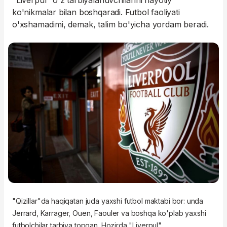
"Liverpul" o'z tarbiyalanuvchilarini hayotiy
ko'nikmalar bilan boshqaradi. Futbol faoliyati
o'xshamadimi, demak, talim bo'yicha yordam beradi.
"Qizillar"da haqiqatan juda yaxshi futbol maktabi bor: unda
Jerrard, Karrager, Ouen, Faouler va boshqa ko'plab yaxshi
futbolchilar tarbiya topgan. Hozirda "Liverpul"