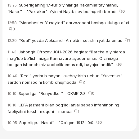
Superliganing 17-tur o'yinlariga hakamlar tayinlandi,
13:25
"Nasaf" - "Paxtakor" o'yinini Najafaliev boshqarib boradi
0
"Manchester Yunayted" darvozaboni boshqa klubga o'tdi
12:58
0
"Real" yozda Aleksandr-Arnoldni sotish niyatida emas
1
12:20
Jahongir O'rozov JCH-2026 haqida: “Barcha o'yinlarda
11:43
mag'lub bo'lishimizga Kannavaro aybdor emas. O'zimizga
bo'lgan ishonchimiz unchalik emas edi, hayajonlandik”
6
"Real" yarim himoyani kuchaytirish uchun "Yuventus"
10:40
sardori nomzodini ko'rib chiqmoqda
2
Superliga. “Bunyodkor” - OKMK 2:3
0
10:10
UEFA jazmani bilan bog'liq janjal sabab Infantinoning
10:10
faoliyatini tekshirmoqchi - manba
1
Superliga. “Nasaf” - “Qo'qon-1912“ 0:0
0
10:05