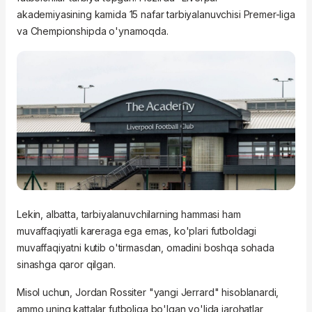
akademiyasining kamida 15 nafar tarbiyalanuvchisi Premer-liga
va Chempionshipda o'ynamoqda.
Lekin, albatta, tarbiyalanuvchilarning hammasi ham
muvaffaqiyatli kareraga ega emas, ko'plari futboldagi
muvaffaqiyatni kutib o'tirmasdan, omadini boshqa sohada
sinashga qaror qilgan.
Misol uchun, Jordan Rossiter "yangi Jerrard" hisoblanardi,
ammo uning kattalar futboliga bo'lgan yo'lida jarohatlar