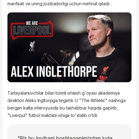
manfaati va uning jozibadorligi uchun mehnat qiladi.
Tarbiyalanuvchilar bilan tizimli ishlash g'oyasi akademiya
direktori Aleks Ingltorpga tegishli. U "The Athletic" nashriga
bergan katta intervyusida bu tashabbus haqida gapirib,
"Liverpul" futbol maktabi ishiga to'xtalib o'tdi.
"Biz bu loyihani boshlaganimizdan juda