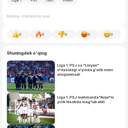
Liga 1
PSJ
Lion
Video
Manba: championat.asia
0
0
0
0
0
Shuningdek o'qing
Liga 1. PSJ va "Loryan"
o'rtasidagi o'yinda g'olib nomi
aniqlanmadi
Liga 1. PSJ mehmonda "Anje"ni
yirik hisobda mag'lub etdi