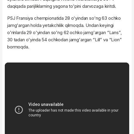
daqiqada parijliklarning yagona to'pini darvozaga kiritdi.
PSJ Fransiya chempionatida 28 o'yindan so'ng 63 ochko
jamg'argan holda yetakchilik qilmoqda. Undan keyingi
o'rinlarda 29 o'yindan so'ng 62 ochko jamg'argan “Lans”,
30 tadan o'yinda 54 ochkodan jamg'argan “Lill” va “Lion”
bormoqda.