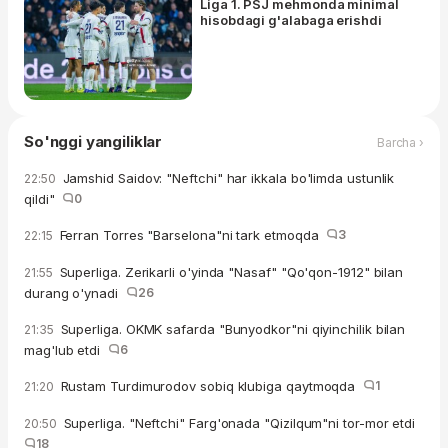
Liga 1. PSJ mehmonda minimal
hisobdagi g'alabaga erishdi
So'nggi yangiliklar
Barcha ›
Jamshid Saidov: "Neftchi" har ikkala bo'limda ustunlik
22:50
qildi"
0
Ferran Torres "Barselona"ni tark etmoqda
3
22:15
Superliga. Zerikarli o'yinda "Nasaf" "Qo'qon-1912" bilan
21:55
durang o'ynadi
26
Superliga. OKMK safarda "Bunyodkor"ni qiyinchilik bilan
21:35
mag'lub etdi
6
Rustam Turdimurodov sobiq klubiga qaytmoqda
1
21:20
Superliga. "Neftchi" Farg'onada "Qizilqum"ni tor-mor etdi
20:50
18