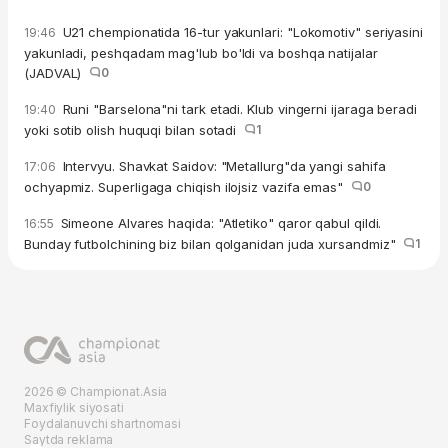
U21 chempionatida 16-tur yakunlari: "Lokomotiv" seriyasini
19:46
yakunladi, peshqadam mag'lub bo'ldi va boshqa natijalar
(JADVAL)
0
Runi "Barselona"ni tark etadi. Klub vingerni ijaraga beradi
19:40
yoki sotib olish huquqi bilan sotadi
1
Intervyu. Shavkat Saidov: "Metallurg"da yangi sahifa
17:06
ochyapmiz. Superligaga chiqish ilojsiz vazifa emas"
0
Simeone Alvares haqida: "Atletiko" qaror qabul qildi.
16:55
Bunday futbolchining biz bilan qolganidan juda xursandmiz"
1
2026 © Championat.Asia
Maxfiylik siyosati
Foydalanuvchi shartnomasi
Saytda reklama