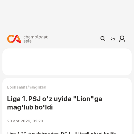
Ўз
/
Bosh sahifa
Yangiliklar
Liga 1. PSJ o'z uyida "Lion"ga
mag'lub bo'ldi
20 apr 2026, 02:28