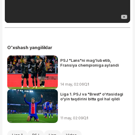
O'xshash yangiliklar
PSJ "Lans"ni mag'lub etib,
Fransiya chempioniga aylandi
14 may, 02:06
1
Liga 1. PSJ va "Brest" o'rtasidagi
o'yin taqdirini bitta gol hal qildi
11 may, 02:09
1