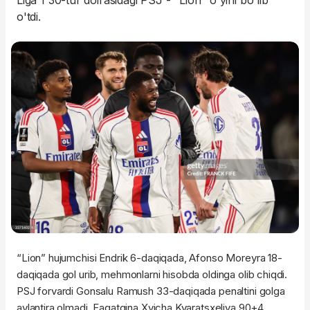
Liga 1 30-tur doirasidagi PSJ - "Lion" o'yini bo'lib
o'tdi.
“Lion” hujumchisi Endrik 6-daqiqada, Afonso Moreyra 18-
daqiqada gol urib, mehmonlarni hisobda oldinga olib chiqdi.
PSJ forvardi Gonsalu Ramush 33-daqiqada penaltini golga
aylantira olmadi. Faqatgina Xvicha Kvaratsxeliya 90+4