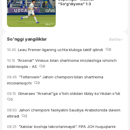
“So'g'diyona” 1:3
So'nggi yangiliklar
Barcha ›
Leau Premer-liganing uchta klubiga taklif qilindi
0
10:45
"Arsenal" Vinisius bilan shartnoma imzolashiga ishonch
10:15
bildirmoqda - AS
0
"Tottenxem" Jahon chempioni bilan shartnoma
09:45
imzolamoqchi
0
Gimaraes "Arsenal"ga o'tish oldidan tibbiy ko'rikdan o'tdi
09:15
0
Jahon chempioni faoliyatini Saudiya Arabistonida davom
08:50
ettiradi
2
"Xatolar boshqa takrorlanmaydi". FIFA JCH huquqlarini
08:25