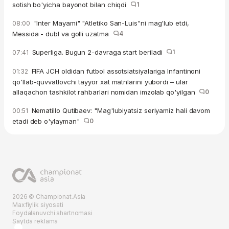
sotish bo'yicha bayonot bilan chiqdi
1
"Inter Mayami" "Atletiko San-Luis"ni mag'lub etdi,
08:00
Messida - dubl va golli uzatma
4
Superliga. Bugun 2-davraga start beriladi
1
07:41
FIFA JCH oldidan futbol assotsiatsiyalariga Infantinoni
01:32
qo'llab-quvvatlovchi tayyor xat matnlarini yubordi – ular
allaqachon tashkilot rahbarlari nomidan imzolab qo'yilgan
0
Nematillo Qutibaev: "Mag'lubiyatsiz seriyamiz hali davom
00:51
etadi deb o'ylayman"
0
2026 © Championat.Asia
Maxfiylik siyosati
Foydalanuvchi shartnomasi
Saytda reklama