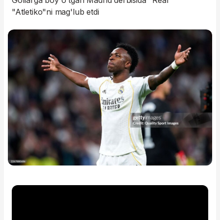
Gollarga boy o'tgan Madrid derbisida "Real"
"Atletiko"ni mag'lub etdi