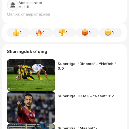
Administrator
Muallif
Manba: championat.asia
2
0
0
0
0
Shuningdek o'qing
Superliga. “Dinamo” – “Neftchi”
0:0
Superliga. OKMK – “Nasaf” 1:2
Superliga. “Mashal” -