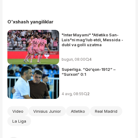
O'xshash yangiliklar
"Inter Mayami" "Atletiko San-
Luis"ni mag'lub etdi, Messida -
dubl va golli uzatma
bugun, 08:00
4
Superliga. “Qo'qon-1912” –
“Surxon” 0:1
4 avg, 08:55
2
Video
Vinisius Junior
Atletiko
Real Madrid
La Liga