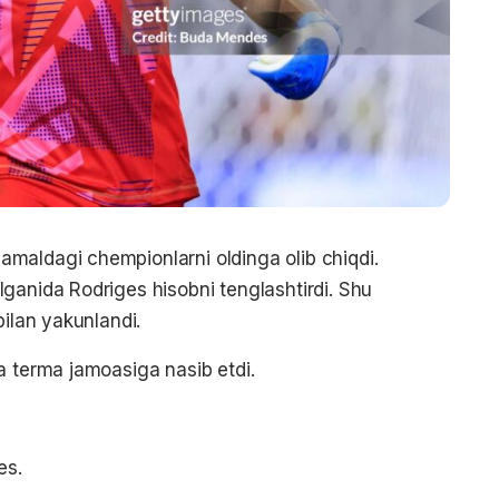
maldagi chempionlarni oldinga olib chiqdi.
ganida Rodriges hisobni tenglashtirdi. Shu
bilan yakunlandi.
a terma jamoasiga nasib etdi.
es.