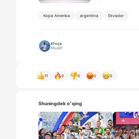
Kopa Amerika
argentina
Ekvador
Khoja
Muallif
11
0
0
0
0
Shuningdek o'qing