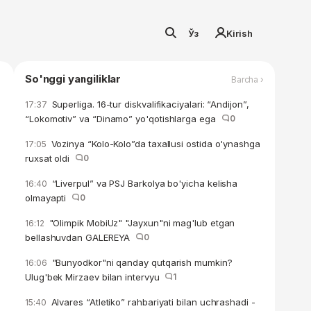
Ўз
Kirish
So'nggi yangiliklar
Barcha ›
Superliga. 16-tur diskvalifikaciyalari: “Andijon”,
17:37
“Lokomotiv” va “Dinamo” yo'qotishlarga ega
0
Vozinya “Kolo-Kolo”da taxallusi ostida o'ynashga
17:05
ruxsat oldi
0
“Liverpul” va PSJ Barkolya bo'yicha kelisha
16:40
olmayapti
0
"Olimpik MobiUz" "Jayxun"ni mag'lub etgan
16:12
bellashuvdan GALEREYA
0
"Bunyodkor"ni qanday qutqarish mumkin?
16:06
Ulug'bek Mirzaev bilan intervyu
1
Alvares “Atletiko” rahbariyati bilan uchrashadi -
15:40