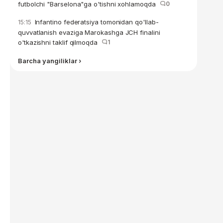
futbolchi "Barselona"ga o'tishni xohlamoqda
0
Infantino federatsiya tomonidan qo'llab-
15:15
quvvatlanish evaziga Marokashga JCH finalini
o'tkazishni taklif qilmoqda
1
Barcha yangiliklar ›