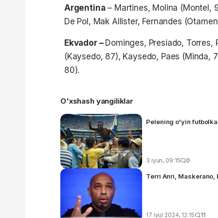
Argentina
– Martines, Molina (Montel, 9
De Pol, Mak Allister, Fernandes (Otamend
Ekvador –
Dominges, Presiado, Torres, 
(Kaysedo, 87), Kaysedo, Paes (Minda, 7
80).
O'xshash yangiliklar
Pelening o'yin futbolka
3 iyun, 09:15
0
Terri Anri, Maskerano,
17 iyul 2024, 12:15
11