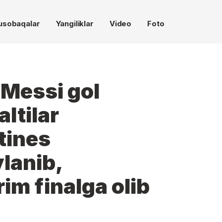
usobaqalar
Yangiliklar
Video
Foto
Messi gol
ltilar
tines
lanib,
im finalga olib