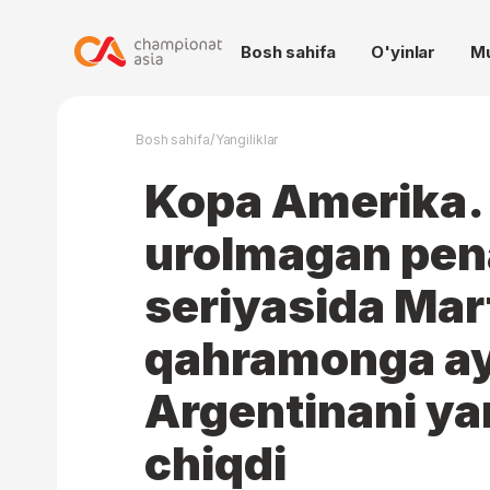
Bosh sahifa
O'yinlar
M
/
Bosh sahifa
Yangiliklar
Kopa Amerika. 
urolmagan pena
seriyasida Mar
qahramonga ay
Argentinani yar
chiqdi