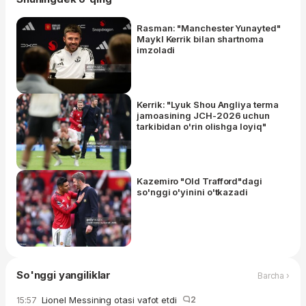
Rasman: "Manchester Yunayted"
Maykl Kerrik bilan shartnoma
imzoladi
Kerrik: "Lyuk Shou Angliya terma
jamoasining JCH-2026 uchun
tarkibidan o'rin olishga loyiq"
Kazemiro "Old Trafford"dagi
so'nggi o'yinini o'tkazadi
So'nggi yangiliklar
Barcha ›
Lionel Messining otasi vafot etdi
2
15:57