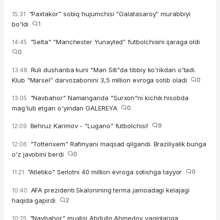
“Paxtakor” sobiq hujumchisi “Galatasaroy” murabbiyi
15:31
bo'ldi
1
"Selta" “Manchester Yunayted” futbolchisini ijaraga oldi
14:45
0
Ruli dushanba kuni "Man Siti"da tibbiy ko'rikdan o'tadi.
13:48
Klub "Marsel” darvozabonini 3,5 million evroga sotib oladi
0
"Navbahor" Namanganda "Surxon"ni kichik hisobda
13:05
mag'lub etgan o'yindan GALEREYA
0
Behruz Karimov - "Lugano" futbolchisi!
9
12:09
"Tottenxem" Rafinyani maqsad qilgandi. Braziliyalik bunga
12:06
o'z javobini berdi
0
"Atletiko" Serlotni 40 million evroga sotishga tayyor
0
11:21
AFA prezidenti Skalonining terma jamoadagi kelajagi
10:40
haqida gapirdi
2
"Navbahor" muxlisi Abdullo Ahmedov yaqinlariga
10:25