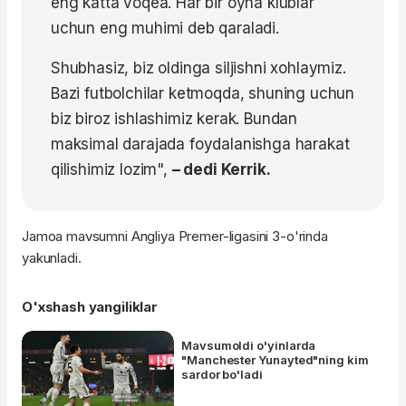
eng katta voqea. Har bir oyna klublar
uchun eng muhimi deb qaraladi.
Shubhasiz, biz oldinga siljishni xohlaymiz.
Bazi futbolchilar ketmoqda, shuning uchun
biz biroz ishlashimiz kerak. Bundan
maksimal darajada foydalanishga harakat
qilishimiz lozim",
– dedi Kerrik.
Jamoa mavsumni Angliya Premer-ligasini 3-o'rinda
yakunladi.
O'xshash yangiliklar
Mavsumoldi o'yinlarda
"Manchester Yunayted"ning kim
sardor bo'ladi