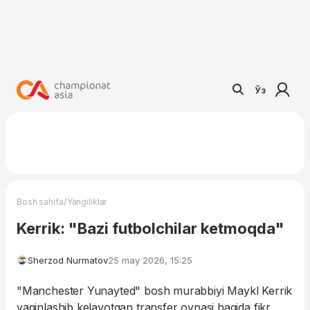
Ўз
/
Bosh sahifa
Yangiliklar
Kerrik: "Bazi futbolchilar ketmoqda"
Sherzod Nurmatov
25 may 2026, 15:25
"Manchester Yunayted" bosh murabbiyi Maykl Kerrik
yaqinlashib kelayotgan transfer oynasi haqida fikr