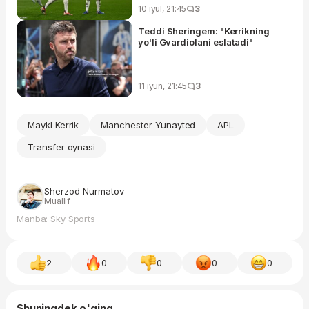
10 iyul, 21:45
3
Teddi Sheringem: "Kerrikning
yo'li Gvardiolani eslatadi"
11 iyun, 21:45
3
Maykl Kerrik
Manchester Yunayted
APL
Transfer oynasi
Sherzod Nurmatov
Muallif
Manba: Sky Sports
2
0
0
0
0
Shuningdek o'qing