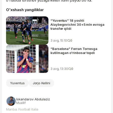
o'rtasida tortishuv yuzaga kelish xavfi paydo bo'ldi.
O'xshash yangiliklar
“Yuventus” 18 yoshli
Alaybegovichni 30+5 mln evroga
transfer qildi
3 avg, 15:10
0
“Barselona” Ferran Torresga
kutilmagan o'rinbosar topdi
3 avg, 13:30
0
Yuventus
Jorjo Kellini
Iskandarov Abdulaziz
Muallif
Manba: Football Italia