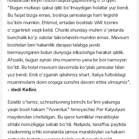
holatlardan keyin futbol haqida gapirishning o'zi qiyin.
"Bugun mutlaqo qabul qilib bo'lmaydigan holatlar yuz berdi.
Bu faqat bizga emas, boshqa jamoalarga ham tegishli
bo'lishi mumkin. Ehtimol, ertadan boshlab VAR tizimini
o'zgartirish vaqti keldi. Chunki shunday muhim o'yinlarda
bunchalik ko'p xatolar takrorlanishi mumkin emas. Mavsum
boshidan beri hakamlik darajasi talabga javob
bermayotganini butun dunyoga etkazishga harakat qildik.
Afsuski, bugun aynan shu muammo yana bir bor namoyon
bo'ldi. Bu holat mavsum davomida ko'plab jamoalar bilan
yuz berdi. Endi o'zgarish qilishimiz shart. Italiya futboldagi
muammolarni doim orqaga surishni davom ettira olmaymiz",
- dedi Kellini.
Eslatib o'tamiz, uchrashuvning birinchi bo'limi yakuniga
yaqin bosh hakam "Yuventus" himoyachisi Per Kalyulyuni
maydondan chetlatgan. Bu qaror turinliklar murabbiylar
shtabi noroziligiga sabab bo'ldi. Natijada, tanaffus paytida
stadionning ichki xonalarida jamoa murabbiylari va hakam