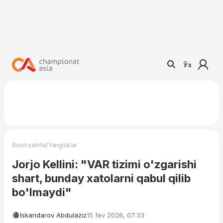
Ўз
/
Bosh sahifa
Yangiliklar
Jorjo Kellini: "VAR tizimi o'zgarishi
shart, bunday xatolarni qabul qilib
bo'lmaydi"
Iskandarov Abdulaziz
15 fev 2026, 07:33