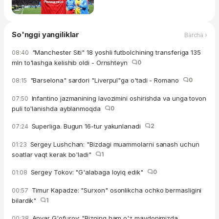
So'nggi yangiliklar
Barcha ›
"Manchester Siti" 18 yoshli futbolchining transferiga 135
08:40
mln to'lashga kelishib oldi - Ornshteyn
0
"Barselona" sardori "Liverpul"ga o'tadi - Romano
0
08:15
Infantino jazmanining lavozimini oshirishda va unga tovon
07:50
puli to'lanishda ayblanmoqda
0
Superliga. Bugun 16-tur yakunlanadi
2
07:24
Sergey Lushchan: "Bizdagi muammolarni sanash uchun
01:23
soatlar vaqt kerak bo'ladi"
1
Sergey Tokov: "G'alabaga loyiq edik"
0
01:08
Timur Kapadze: "Surxon" osonlikcha ochko bermasligini
00:57
bilardik"
1
Anvar G'ofurov: "Bizning ham o'z maydonimizda
00:38