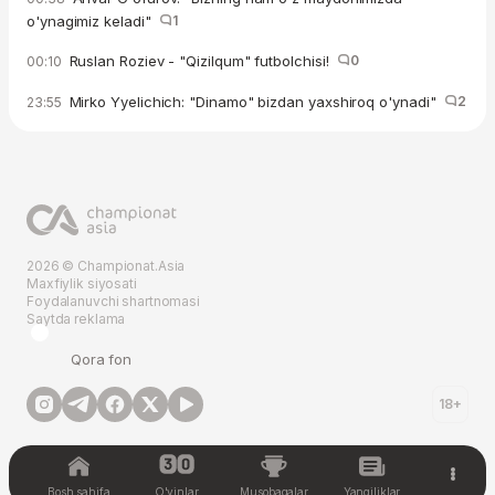
o'ynagimiz keladi"
1
Ruslan Roziev - "Qizilqum" futbolchisi!
0
00:10
Mirko Yyelichich: "Dinamo" bizdan yaxshiroq o'ynadi"
2
23:55
2026 © Championat.Asia
Maxfiylik siyosati
Foydalanuvchi shartnomasi
Saytda reklama
Qora fon
18+
Bosh sahifa
O'yinlar
Musobaqalar
Yangiliklar