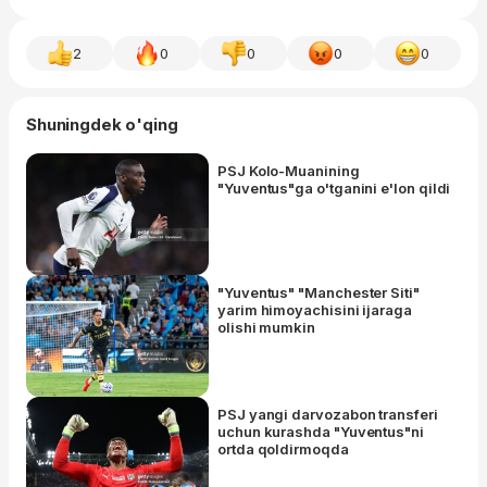
2
0
0
0
0
Shuningdek o'qing
PSJ Kolo-Muanining
"Yuventus"ga o'tganini e'lon qildi
"Yuventus" "Manchester Siti"
yarim himoyachisini ijaraga
olishi mumkin
PSJ yangi darvozabon transferi
uchun kurashda "Yuventus"ni
ortda qoldirmoqda