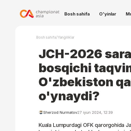
Bosh sahifa
O'yinlar
M
/
Bosh sahifa
Yangiliklar
JCH-2026 sara
bosqichi taqvi
O'zbekiston qa
o'ynaydi?
Sherzod Nurmatov
27 iyun 2024, 12:39
Kuala Lumpurdagi OFK qarorgohida Ja