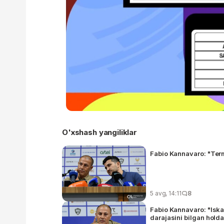
O'xshash yangiliklar
Fabio Kannavaro: "Term
5 avg, 14:11
8
Fabio Kannavaro: "Isk
darajasini bilgan hol