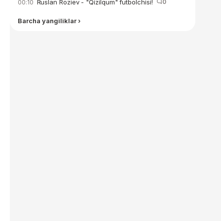
Ruslan Roziev - "Qizilqum" futbolchisi!
0
00:10
Barcha yangiliklar ›