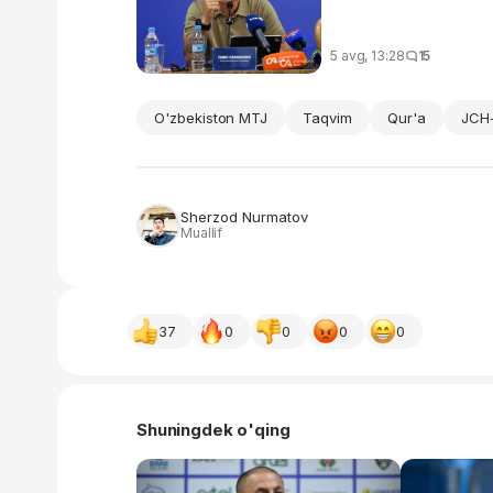
5 avg, 13:28
15
O'zbekiston MTJ
Taqvim
Qur'a
JCH-
Sherzod Nurmatov
Muallif
37
0
0
0
0
Shuningdek o'qing