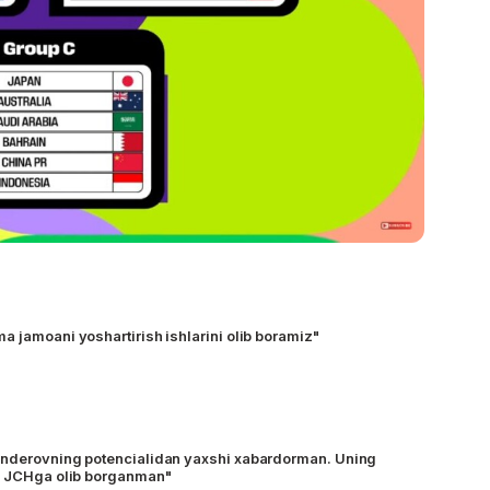
a jamoani yoshartirish ishlarini olib boramiz"
anderovning potencialidan yaxshi xabardorman. Uning
da JCHga olib borganman"