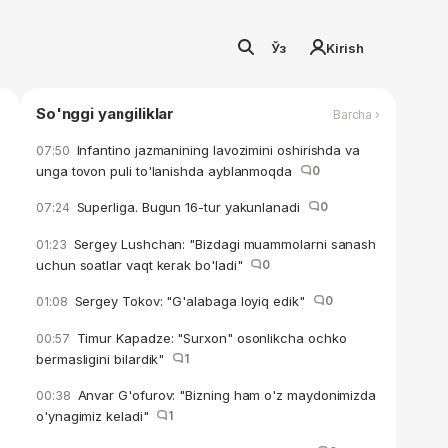
Ўз
Kirish
So'nggi yangiliklar
Barcha ›
Infantino jazmanining lavozimini oshirishda va
07:50
unga tovon puli to'lanishda ayblanmoqda
0
Superliga. Bugun 16-tur yakunlanadi
0
07:24
Sergey Lushchan: "Bizdagi muammolarni sanash
01:23
uchun soatlar vaqt kerak bo'ladi"
0
Sergey Tokov: "G'alabaga loyiq edik"
0
01:08
Timur Kapadze: "Surxon" osonlikcha ochko
00:57
bermasligini bilardik"
1
Anvar G'ofurov: "Bizning ham o'z maydonimizda
00:38
o'ynagimiz keladi"
1