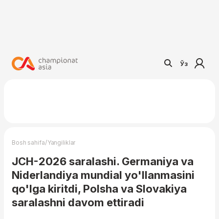
Ўз
/
Bosh sahifa
Yangiliklar
JCH-2026 saralashi. Germaniya va
Niderlandiya mundial yo'llanmasini
qo'lga kiritdi, Polsha va Slovakiya
saralashni davom ettiradi