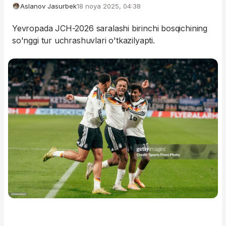
Aslanov Jasurbek
18 noya 2025, 04:38
Yevropada JCH-2026 saralashi birinchi bosqichining
so'nggi tur uchrashuvlari o'tkazilyapti.