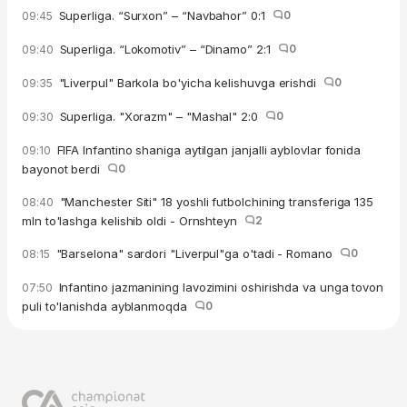
Superliga. “Surxon” – “Navbahor” 0:1
0
09:45
Superliga. “Lokomotiv” – “Dinamo” 2:1
0
09:40
"Liverpul" Barkola bo'yicha kelishuvga erishdi
0
09:35
Superliga. "Xorazm" – "Mashal" 2:0
0
09:30
FIFA Infantino shaniga aytilgan janjalli ayblovlar fonida
09:10
bayonot berdi
0
"Manchester Siti" 18 yoshli futbolchining transferiga 135
08:40
mln to'lashga kelishib oldi - Ornshteyn
2
"Barselona" sardori "Liverpul"ga o'tadi - Romano
0
08:15
Infantino jazmanining lavozimini oshirishda va unga tovon
07:50
puli to'lanishda ayblanmoqda
0