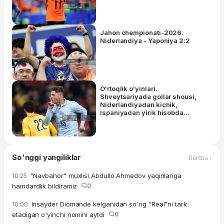
Jahon chempionati-2026.
Niderlandiya - Yaponiya 2:2
O'rtoqlik o'yinlari.
Shveytsariyada gollar shousi,
Niderlandiyadan kichik,
Ispaniyadan yirik hisobda
g'alaba, Angliya esa...
So'nggi yangiliklar
Barcha ›
"Navbahor" muxlisi Abdullo Ahmedov yaqinlariga
10:25
hamdardlik bildiramiz
0
Insayder Diomande kelganidan so'ng "Real"ni tark
10:00
etadigan o'yinchi nomini aytdi
0