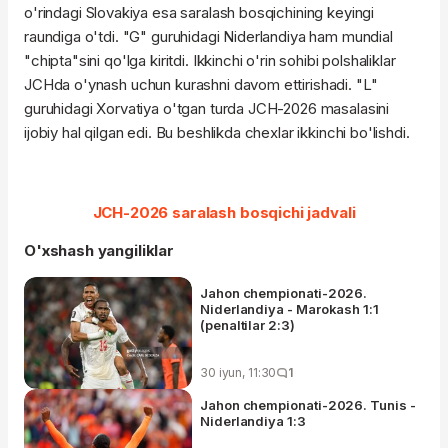
o'rindagi Slovakiya esa saralash bosqichining keyingi
raundiga o'tdi. "G" guruhidagi Niderlandiya ham mundial
"chipta"sini qo'lga kiritdi. Ikkinchi o'rin sohibi polshaliklar
JCHda o'ynash uchun kurashni davom ettirishadi. "L"
guruhidagi Xorvatiya o'tgan turda JCH-2026 masalasini
ijobiy hal qilgan edi. Bu beshlikda chexlar ikkinchi bo'lishdi.
JCH-2026 saralash bosqichi jadvali
O'xshash yangiliklar
Jahon chempionati-2026.
Niderlandiya - Marokash 1:1
(penaltilar 2:3)
30 iyun, 11:30
1
Jahon chempionati-2026. Tunis -
Niderlandiya 1:3