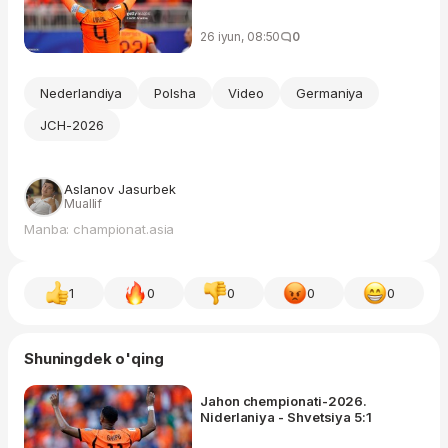
26 iyun, 08:50
0
Nederlandiya
Polsha
Video
Germaniya
JCH-2026
Aslanov Jasurbek
Muallif
Manba: championat.asia
1
0
0
0
0
Shuningdek o'qing
Jahon chempionati-2026.
Niderlaniya - Shvetsiya 5:1