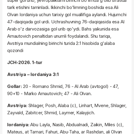
super gol urib, yevropaliklarni birinchi bo'limda g'olib sifatida
tark etishini taminladi. Ikkinchi bo'limning boshida esa Ali
Olvan Iordaniya uchun tarixiy gol muallifiga aylandi. Hujumchi
47-daqiqada gol urdi. Uchrashuvning 76-daqiqasida esa Al
Arab o'z darvozasiga gol urib qo'ydi.
Bahs yakunida esa
Arnautovich penaltidan unumli foydalandi. Shu tariqa,
Avstriya mundialning birinchi turida 2:1 hisobida g'alaba
qozondi
JCH-2026. 1-tur
Avstriya – Iordaniya 3:1
Gollar:
20 - Romano Shmid, 76 - Al Arab (avtogol) - 47,
90+10 - Marko Arnautovich; 47 - Ali Olvan.
Avstriya:
Shlager, Posh, Alaba (c), Linhart, Mvene, Shlager,
Zayvald, Zabitcer, Shmid, Laymer, Kalayjich.
Iordaniya:
Abu Layla, Nasib, Abdualnadi, Zaikin, Miles (c),
Mateus, at Tamari, Fahuri, Abu‑Taha, ar Rashdan, ali Olvan