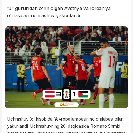
"J" guruhidan o'rin olgan Avstriya va Iordaniya
o'rtasidagi uchrashuv yakunlandi
Uchrashuv 3:1 hisobida Yevropa jamoasining g'alabasi bilan
yakunlandi. Uchrashuvning 20-daqiqasida Romano Shmid