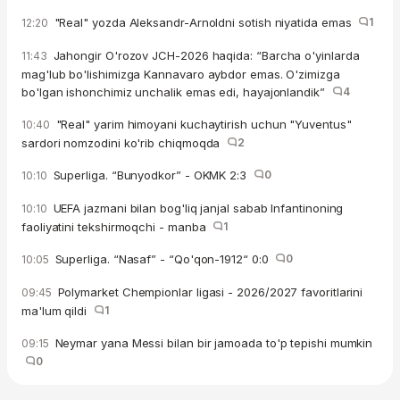
"Real" yozda Aleksandr-Arnoldni sotish niyatida emas
1
12:20
Jahongir O'rozov JCH-2026 haqida: “Barcha o'yinlarda
11:43
mag'lub bo'lishimizga Kannavaro aybdor emas. O'zimizga
bo'lgan ishonchimiz unchalik emas edi, hayajonlandik”
4
"Real" yarim himoyani kuchaytirish uchun "Yuventus"
10:40
sardori nomzodini ko'rib chiqmoqda
2
Superliga. “Bunyodkor” - OKMK 2:3
0
10:10
UEFA jazmani bilan bog'liq janjal sabab Infantinoning
10:10
faoliyatini tekshirmoqchi - manba
1
Superliga. “Nasaf” - “Qo'qon-1912“ 0:0
0
10:05
Polymarket Chempionlar ligasi - 2026/2027 favoritlarini
09:45
ma'lum qildi
1
Neymar yana Messi bilan bir jamoada to'p tepishi mumkin
09:15
0