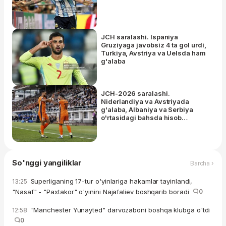
JCH saralashi. Ispaniya
Gruziyaga javobsiz 4 ta gol urdi,
Turkiya, Avstriya va Uelsda ham
g'alaba
JCH-2026 saralashi.
Niderlandiya va Avstriyada
g'alaba, Albaniya va Serbiya
o'rtasidagi bahsda hisob
ochilmadi
So'nggi yangiliklar
Barcha ›
Superliganing 17-tur o'yinlariga hakamlar tayinlandi,
13:25
"Nasaf" - "Paxtakor" o'yinini Najafaliev boshqarib boradi
0
"Manchester Yunayted" darvozaboni boshqa klubga o'tdi
12:58
0