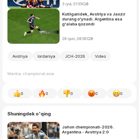
3 iyul, 01:55
6
Kutilganidek, Avstriya va Jaozir
durang o'ynadi. Argentina esa
g'alaba qozondi
28 iyun, 08:55
9
Avstriya
Iordaniya
JCH-2026
Video
Manba: championat.asia
0
0
0
0
0
Shuningdek o'qing
Jahon chempionati-2026.
Argentina - Avstriya 2:0