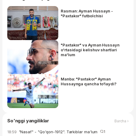
Rasman: Ayman Hussayn -
"Paxtakor" futbolchisi
"Paxtakor" va Ayman Hussayn
o'rtasidagi kelishuv shartlari
ma'lum
Manba: "Paxtakor" Ayman
Hussaynga qancha to'laydi?
So'nggi yangiliklar
Barcha ›
"Nasaf" - "Qo'qon-1912". Tarkiblar ma'lum
1
18:59