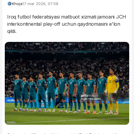
Khoja
17 mar 2026, 07:58
Iroq futbol federatsiyasi matbuot xizmati jamoani JCH
interkontinental pley-off uchun qaydnomasini e'lon
qildi.