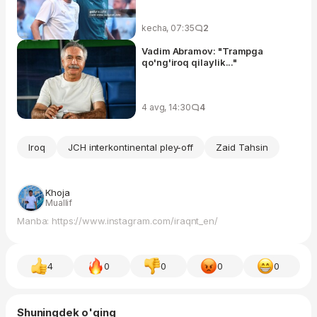
kecha, 07:35
2
Vadim Abramov: "Trampga
qo'ng'iroq qilaylik..."
4 avg, 14:30
4
Iroq
JCH interkontinental pley-off
Zaid Tahsin
Khoja
Muallif
Manba: https://www.instagram.com/iraqnt_en/
4
0
0
0
0
Shuningdek o'qing