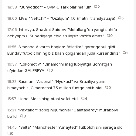
"Bunyodkor" - OKMK. Tarkiblar ma'lum
2
18:38
LIVE. "Neftchi" - "Qizilqum" 1:0 (matnli translyatsiya)
5
18:00
Intervyu. Shavkat Saidov: "Metallurg"da yangi sahifa
17:06
ochyapmiz. Superligaga chiqish ilojsiz vazifa emas"
0
Simeone Alvares haqida: "Atletiko" qaror qabul qildi.
16:55
Bunday futbolchining biz bilan qolganidan juda xursandmiz"
1
"Lokomotiv" "Dinamo"ni mag'lubiyatga uchratgan
16:37
o'yindan GALEREYA
0
Rasman: “Arsenal" "Nyukasl" va Braziliya yarim
16:22
himoyachisi Gimaraesni 75 million funtga sotib oldi
0
Lionel Messining otasi vafot etdi
4
15:57
“Paxtakor” sobiq hujumchisi “Galatasaroy” murabbiyi
15:31
bo'ldi
3
"Selta" “Manchester Yunayted” futbolchisini ijaraga oldi
14:45
0