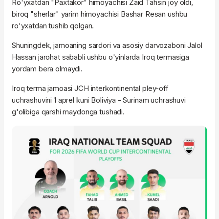
Ro'yxatdan "Paxtakor" himoyachisi Zaid Tahsin joy oldi,
biroq "sherlar" yarim himoyachisi Bashar Resan ushbu
ro'yxatdan tushib qolgan.
Shuningdek, jamoaning sardori va asosiy darvozaboni Jalol
Hassan jarohat sababli ushbu o'yinlarda Iroq termasiga
yordam bera olmaydi.
Iroq terma jamoasi JCH interkontinental pley-off
uchrashuvini 1 aprel kuni Boliviya - Surinam uchrashuvi
g'olibiga qarshi maydonga tushadi.