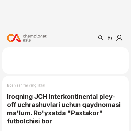
Ўз
/
Bosh sahifa
Yangiliklar
Iroqning JCH interkontinental pley-
off uchrashuvlari uchun qaydnomasi
ma'lum. Ro'yxatda "Paxtakor"
futbolchisi bor