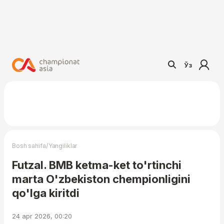
Ўз
/
Bosh sahifa
Yangiliklar
Futzal. BMB ketma-ket to'rtinchi
marta O'zbekiston chempionligini
qo'lga kiritdi
24 apr 2026, 00:20