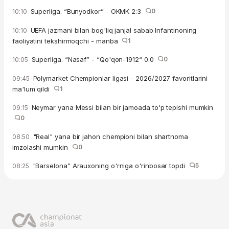
Superliga. “Bunyodkor” - OKMK 2:3
0
10:10
UEFA jazmani bilan bog'liq janjal sabab Infantinoning
10:10
faoliyatini tekshirmoqchi - manba
1
Superliga. “Nasaf” - “Qo'qon-1912“ 0:0
0
10:05
Polymarket Chempionlar ligasi - 2026/2027 favoritlarini
09:45
ma'lum qildi
1
Neymar yana Messi bilan bir jamoada to'p tepishi mumkin
09:15
0
"Real" yana bir jahon chempioni bilan shartnoma
08:50
imzolashi mumkin
0
"Barselona" Arauxoning o'rniga o'rinbosar topdi
5
08:25