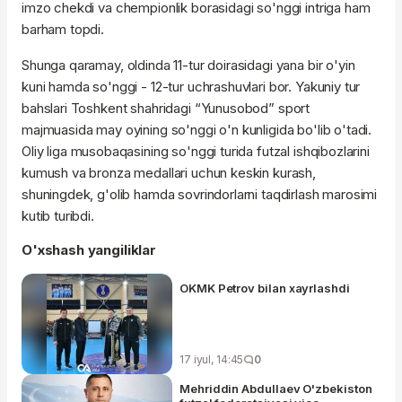
imzo chekdi va chempionlik borasidagi so'nggi intriga ham
barham topdi.
Shunga qaramay, oldinda 11-tur doirasidagi yana bir o'yin
kuni hamda so'nggi - 12-tur uchrashuvlari bor. Yakuniy tur
bahslari Toshkent shahridagi “Yunusobod” sport
majmuasida may oyining so'nggi o'n kunligida bo'lib o'tadi.
Oliy liga musobaqasining so'nggi turida futzal ishqibozlarini
kumush va bronza medallari uchun keskin kurash,
shuningdek, g'olib hamda sovrindorlarni taqdirlash marosimi
kutib turibdi.
O'xshash yangiliklar
OKMK Petrov bilan xayrlashdi
17 iyul, 14:45
0
Mehriddin Abdullaev O'zbekiston