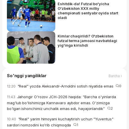
Eshitdik-da! Futzal bo'yicha
O'zbekiston XXX milliy
chempionati sentyabr oyida start
oladi
Kimlar chaqirildi? O'zbekiston
futzal terma jamoasi navbatdagi
yig'inga kirishdi
So'nggi yangiliklar
Barcha ›
"Real" yozda Aleksandr-Arnoldni sotish niyatida emas
0
12:20
Jahongir O'rozov JCH-2026 haqida: “Barcha o'yinlarda
11:43
mag'lub bo'lishimizga Kannavaro aybdor emas. O'zimizga
bo'lgan ishonchimiz unchalik emas edi, hayajonlandik”
2
"Real" yarim himoyani kuchaytirish uchun "Yuventus"
10:40
sardori nomzodini ko'rib chiqmoqda
1