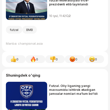
futzal federatsiyasi vice-
prezidenti etib tayinlandi
10 iyul, 11:42
2
futzal
BMB
Manba: championat.asia
0
0
0
0
0
Shuningdek o'qing
Futzal. Oliy liganing yangi
mavsumida ishtirok etadigan
jamoalar nomlari ma'lum bo'ldi