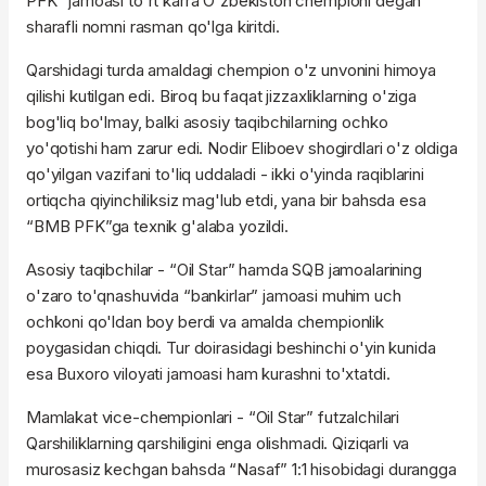
PFK” jamoasi to'rt karra O'zbekiston chempioni degan
sharafli nomni rasman qo'lga kiritdi.
Qarshidagi turda amaldagi chempion o'z unvonini himoya
qilishi kutilgan edi. Biroq bu faqat jizzaxliklarning o'ziga
bog'liq bo'lmay, balki asosiy taqibchilarning ochko
yo'qotishi ham zarur edi. Nodir Eliboev shogirdlari o'z oldiga
qo'yilgan vazifani to'liq uddaladi - ikki o'yinda raqiblarini
ortiqcha qiyinchiliksiz mag'lub etdi, yana bir bahsda esa
“BMB PFK”ga texnik g'alaba yozildi.
Asosiy taqibchilar - “Oil Star” hamda SQB jamoalarining
o'zaro to'qnashuvida “bankirlar” jamoasi muhim uch
ochkoni qo'ldan boy berdi va amalda chempionlik
poygasidan chiqdi. Tur doirasidagi beshinchi o'yin kunida
esa Buxoro viloyati jamoasi ham kurashni to'xtatdi.
Mamlakat vice-chempionlari - “Oil Star” futzalchilari
Qarshiliklarning qarshiligini enga olishmadi. Qiziqarli va
murosasiz kechgan bahsda “Nasaf” 1:1 hisobidagi durangga