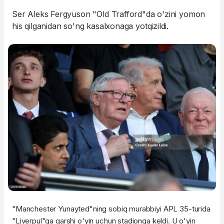
Ser Aleks Fergyuson "Old Trafford"da o'zini yomon
his qilganidan so'ng kasalxonaga yotqizildi.
"Manchester Yunayted"ning sobiq murabbiyi APL 35-turida
"Liverpul"ga qarshi o'yin uchun stadionga keldi. U o'yin