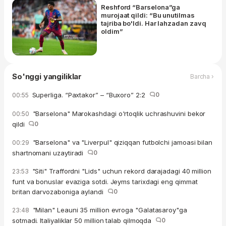
Reshford “Barselona”ga
murojaat qildi: “Bu unutilmas
tajriba bo'ldi. Har lahzadan zavq
oldim”
So'nggi yangiliklar
Barcha ›
Superliga. “Paxtakor” – “Buxoro” 2:2
0
00:55
"Barselona" Marokashdagi o'rtoqlik uchrashuvini bekor
00:50
qildi
0
"Barselona" va "Liverpul" qiziqqan futbolchi jamoasi bilan
00:29
shartnomani uzaytiradi
0
"Siti" Traffordni "Lids" uchun rekord darajadagi 40 million
23:53
funt va bonuslar evaziga sotdi. Jeyms tarixdagi eng qimmat
britan darvozaboniga aylandi
0
"Milan" Leauni 35 million evroga "Galatasaroy"ga
23:48
sotmadi. Italiyaliklar 50 million talab qilmoqda
0