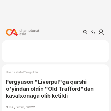
Ўз
/
Bosh sahifa
Yangiliklar
Fergyuson "Liverpul"ga qarshi
o'yindan oldin "Old Trafford"dan
kasalxonaga olib ketildi
3 may 2026, 20:22