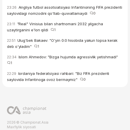
Angliya futbol assotsiatsiyasi Infantinoning FIFA prezidenti
23:26
saylovidagi nomzodini qo'llab-quvvatlamaydi
0
"Real" Vinisius bilan shartnomani 2032 yilgacha
23:11
uzaytirganini e'lon qildi
1
Ulug'bek Bakaev: "O'yin 0:0 hisobida yakun topsa kerak
22:51
deb o'yladim"
1
Islom Ahmedov: "Bizga hujumda agressivlik yetishmadi"
22:34
1
Iordaniya federatsiyasi rahbari: "Biz FIFA prezidenti
22:29
saylovida Infantinoga ovoz bermaymiz"
0
2026 © Championat.Asia
Maxfiylik siyosati