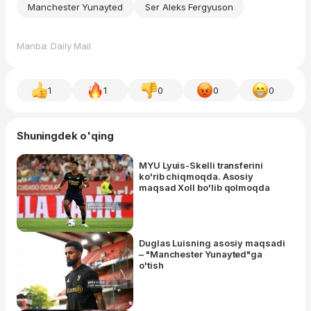
Manchester Yunayted
Ser Aleks Fergyuson
Manba: Daily Mail
1
1
0
0
0
Shuningdek o'qing
MYU Lyuis-Skelli transferini
ko'rib chiqmoqda. Asosiy
maqsad Xoll bo'lib qolmoqda
Duglas Luisning asosiy maqsadi
– "Manchester Yunayted"ga
o'tish