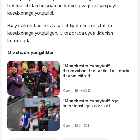
boshlanishidan bir soatdan ko'proq vaqt qolgan payt
kasalxonaga yotqizildi.
84 yoshli mutaxassis faqat ehtiyot chorasi sifatida
kasalxonaga yotqizilgan. U tez orada uyda tiklanishi
kutilmoqda.
O'xshash yangiliklar
“Manchester Yunayted”
darvozaboni faoliyatini La Ligada
davom ettiradi
3 avg, 16:05
0
“Manchester Yunayted” “gol
mashinasi”ga ko'z tikdi
3 avg, 13:55
1