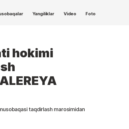
usobaqalar
Yangiliklar
Video
Foto
ati hokimi
ash
GALEREYA
6 musobaqasi taqdirlash marosimidan