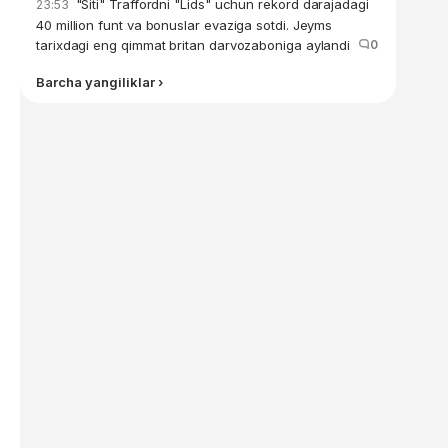
"Siti" Traffordni "Lids" uchun rekord darajadagi
23:53
40 million funt va bonuslar evaziga sotdi. Jeyms
tarixdagi eng qimmat britan darvozaboniga aylandi
0
Barcha yangiliklar ›