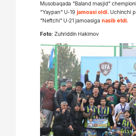
Musobaqada "Baland masjid" chempionlikni
"Yaypan" U-19
jamoasi oldi.
Uchinchi p
"Neftchi" U-21 jamoasiga
nasib etdi.
Foto
: Zuhriddin Hakimov