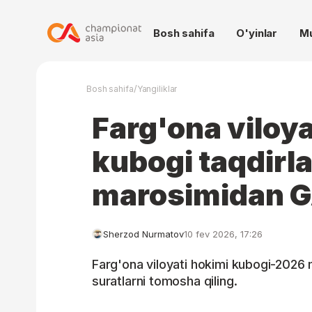
Bosh sahifa
O'yinlar
M
/
Bosh sahifa
Yangiliklar
​Farg'ona viloy
kubogi taqdirl
marosimidan 
Sherzod Nurmatov
10 fev 2026, 17:26
​Farg'ona viloyati hokimi kubogi-202
suratlarni tomosha qiling.