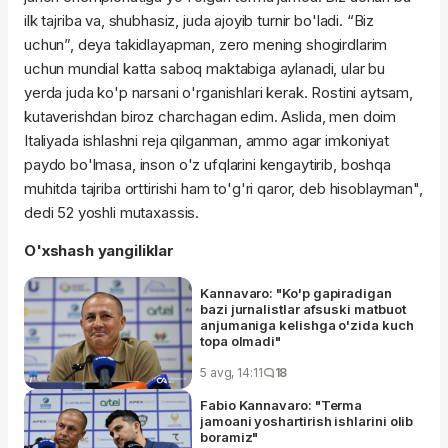
ilk tajriba va, shubhasiz, juda ajoyib turnir bo'ladi. “Biz
uchun”, deya takidlayapman, zero mening shogirdlarim
uchun mundial katta saboq maktabiga aylanadi, ular bu
yerda juda ko'p narsani o'rganishlari kerak. Rostini aytsam,
kutaverishdan biroz charchagan edim. Aslida, men doim
Italiyada ishlashni reja qilganman, ammo agar imkoniyat
paydo bo'lmasa, inson o'z ufqlarini kengaytirib, boshqa
muhitda tajriba orttirishi ham to'g'ri qaror, deb hisoblayman",
dedi 52 yoshli mutaxassis.
O'xshash yangiliklar
Kannavaro: "Ko'p gapiradigan
bazi jurnalistlar afsuski matbuot
anjumaniga kelishga o'zida kuch
topa olmadi"
5 avg, 14:11
18
Fabio Kannavaro: "Terma
jamoani yoshartirish ishlarini olib
boramiz"