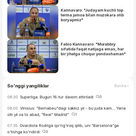
Kannavaro: "Judayam kuchli top
terma jamoa bilan muzokara olib
boryapmiz"
Fabio Kannavaro: "Murabbiy
sifatida faqat natijaga emas, har
bir jihatga chuqur yondashaman"
So'nggi yangiliklar
Barcha ›
Superliga. Bugun 16-tur davom ettiriladi
0
08:30
Vinisius: "Bernabeu"dagi sakkiz yil - bu juda kam… Yana
08:00
olti yil va to abad, "Real" Madrid"
1
Gvardiola Rodriga qo'ng'iroq qilib, uni "Barselona"ga
07:35
o'tishga ko'ndirdi
0