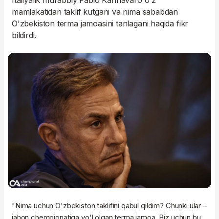
Italiyalik murabbiy Fabio Kannavaro o'z
mamlakatidan taklif kutgani va nima sababdan
O'zbekiston terma jamoasini tanlagani haqida fikr
bildirdi.
"Nima uchun O'zbekiston taklifini qabul qildim? Chunki ular –
jahon chempionatiga yo'l olgan terma jamoa. Biz uchun bu