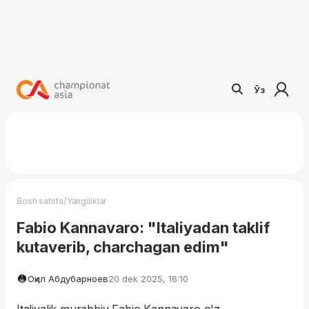
Ўз
/
Bosh sahifa
Yangiliklar
Fabio Kannavaro: "Italiyadan taklif
kutaverib, charchagan edim"
Оқил Абдубарноев
20 dek 2025, 16:10