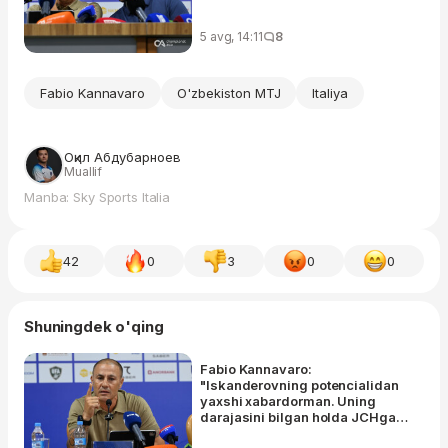
5 avg, 14:11
8
Fabio Kannavaro
O'zbekiston MTJ
Italiya
Оқил Абдубарноев
Muallif
Manba: Sky Sports Italia
42
0
3
0
0
Shuningdek o'qing
Fabio Kannavaro:
"Iskanderovning potencialidan
yaxshi xabardorman. Uning
darajasini bilgan holda JCHga
olib borganman"