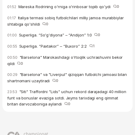
Mareska Rodrining o'rniga o'rinbosar topib qo'ydi
0
01:52
Italiya termasi sobiq futbolchilari milliy jamoa murabbiylar
01:17
shtabiga qo'shildi
0
Superliga. “So'g'diyona” – “Andijon” 1:0
0
01:00
Superliga. “Paxtakor” – “Buxoro” 2:2
1
00:55
"Barselona" Marokashdagi o'rtoqlik uchrashuvini bekor
00:50
qildi
0
"Barselona" va "Liverpul" qiziqqan futbolchi jamoasi bilan
00:29
shartnomani uzaytiradi
0
"Siti" Traffordni "Lids" uchun rekord darajadagi 40 million
23:53
funt va bonuslar evaziga sotdi. Jeyms tarixdagi eng qimmat
britan darvozaboniga aylandi
0