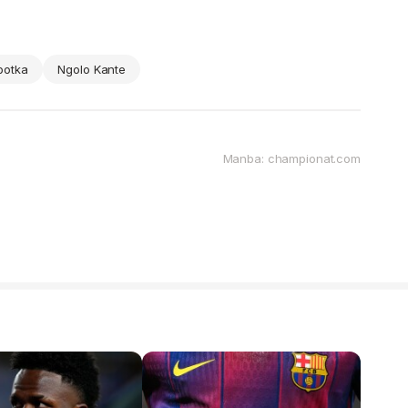
botka
Ngolo Kante
Manba: championat.com