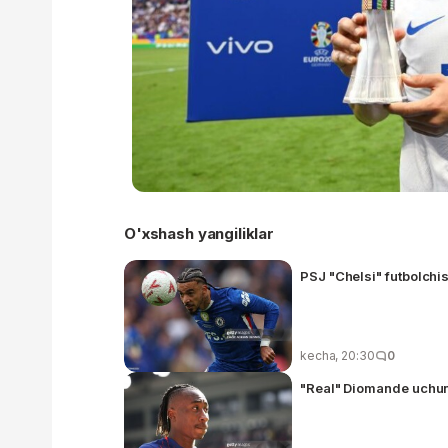
O'xshash yangiliklar
PSJ "Chelsi" futbolchis
kecha, 20:30
0
"Real" Diomande uchun 