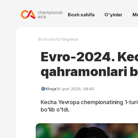
Bosh sahifa
O'yinlar
M
/
Bosh sahifa
Yangiliklar
Evro-2024. Ke
qahramonlari b
Khoja
18 iyun 2024, 08:40
Kecha Yevropa chempionatining 1-turi
bo'lib o'tdi.