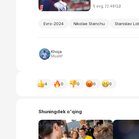
5 avg, 22:48
2
Evro-2024
Nikolae Stanchu
Stanislav Lo
Khoja
Muallif
4
0
0
0
0
Shuningdek o'qing