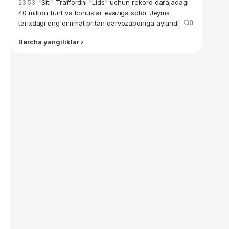
"Siti" Traffordni "Lids" uchun rekord darajadagi
23:53
40 million funt va bonuslar evaziga sotdi. Jeyms
tarixdagi eng qimmat britan darvozaboniga aylandi
0
Barcha yangiliklar ›