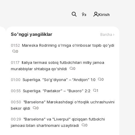
Ўз
Kirish
So'nggi yangiliklar
Barcha ›
Mareska Rodrining o'rniga o'rinbosar topib qo'ydi
01:52
0
Italiya termasi sobiq futbolchilari milliy jamoa
01:17
murabbiylar shtabiga qo'shildi
0
Superliga. “So'g'diyona” – “Andijon” 1:0
0
01:00
Superliga. “Paxtakor” – “Buxoro” 2:2
1
00:55
"Barselona" Marokashdagi o'rtoqlik uchrashuvini
00:50
bekor qildi
0
"Barselona" va "Liverpul" qiziqqan futbolchi
00:29
jamoasi bilan shartnomani uzaytiradi
0