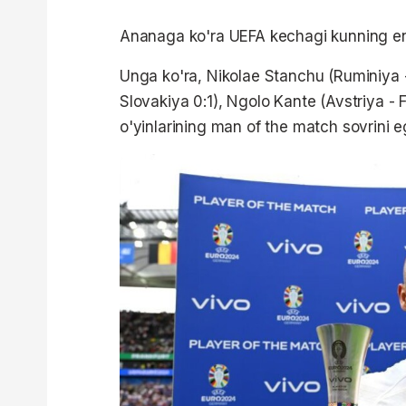
Ananaga ko'ra UEFA kechagi kunning eng 
Unga ko'ra, Nikolae Stanchu (Ruminiya -
Slovakiya 0:1), Ngolo Kante (Avstriya - F
o'yinlarining man of the match sovrini eg