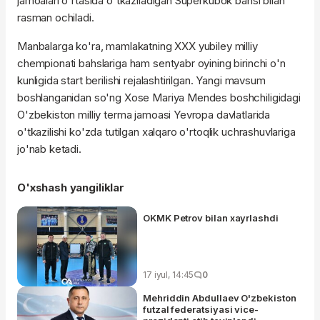
jamoalari o'rtasida o'tkaziladigan Superkubok bahsi bilan
rasman ochiladi.
Manbalarga ko'ra, mamlakatning XXX yubiley milliy
chempionati bahslariga ham sentyabr oyining birinchi o'n
kunligida start berilishi rejalashtirilgan. Yangi mavsum
boshlanganidan so'ng Xose Mariya Mendes boshchiligidagi
O'zbekiston milliy terma jamoasi Yevropa davlatlarida
o'tkazilishi ko'zda tutilgan xalqaro o'rtoqlik uchrashuvlariga
jo'nab ketadi.
O'xshash yangiliklar
OKMK Petrov bilan xayrlashdi
17 iyul, 14:45
0
Mehriddin Abdullaev O'zbekiston
futzal federatsiyasi vice-