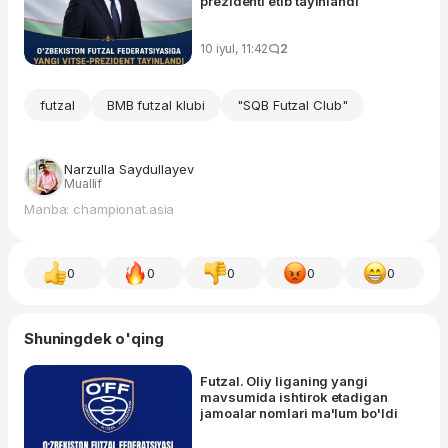
prezidenti etib tayinlandi
10 iyul, 11:42
2
futzal
BMB futzal klubi
"SQB Futzal Club"
Narzulla Saydullayev
Muallif
Manba: championat.asia
0
0
0
0
0
Shuningdek o'qing
Futzal. Oliy liganing yangi
mavsumida ishtirok etadigan
jamoalar nomlari ma'lum bo'ldi