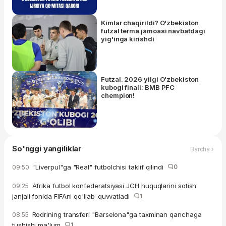
Kimlar chaqirildi? O'zbekiston
futzal terma jamoasi navbatdagi
yig'inga kirishdi
Futzal. 2026 yilgi O'zbekiston
kubogi finali: BMB PFC
chempion!
So'nggi yangiliklar
Barcha ›
"Liverpul"ga "Real" futbolchisi taklif qilindi
0
09:50
Afrika futbol konfederatsiyasi JCH huquqlarini sotish
09:25
janjali fonida FIFAni qo'llab-quvvatladi
1
Rodrining transferi "Barselona"ga taxminan qanchaga
08:55
tushishi ma'lum
1