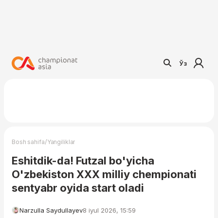
Ўз
/
Bosh sahifa
Yangiliklar
Eshitdik-da! Futzal bo'yicha
O'zbekiston XXX milliy chempionati
sentyabr oyida start oladi
Narzulla Saydullayev
8 iyul 2026, 15:59