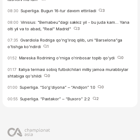
Superliga. Bugun 16-tur davom ettiriladi
3
08:30
Vinisius: "Bernabeu"dagi sakkiz yil - bu juda kam… Yana
08:00
olti yil va to abad, "Real" Madrid"
3
Gvardiola Rodriga qo'ng'iroq qilib, uni "Barselona"ga
07:35
o'tishga ko'ndirdi
1
Mareska Rodrining o'rniga o'rinbosar topib qo'ydi
0
01:52
Italiya termasi sobiq futbolchilari milliy jamoa murabbiylar
01:17
shtabiga qo'shildi
0
Superliga. “So'g'diyona” – “Andijon” 1:0
0
01:00
Superliga. “Paxtakor” – “Buxoro” 2:2
2
00:55