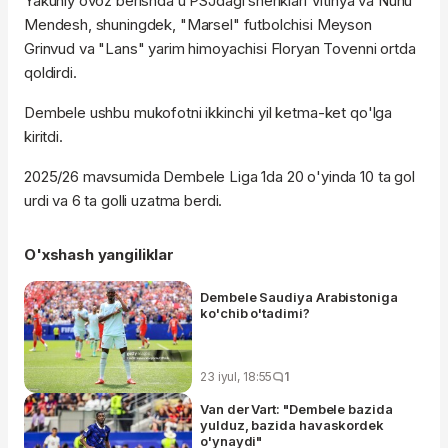
Yakuniy ovoz berishda u PSJdagi sheriklari Vitinya va Nunu
Mendesh, shuningdek, "Marsel" futbolchisi Meyson
Grinvud va "Lans" yarim himoyachisi Floryan Tovenni ortda
qoldirdi.
Dembele ushbu mukofotni ikkinchi yil ketma-ket qo'lga
kiritdi.
2025/26 mavsumida Dembele Liga 1da 20 o'yinda 10 ta gol
urdi va 6 ta golli uzatma berdi.
O'xshash yangiliklar
Dembele Saudiya Arabistoniga
ko'chib o'tadimi?
23 iyul, 18:55
1
Van der Vart: "Dembele bazida
yulduz, bazida havaskordek
o'ynaydi"