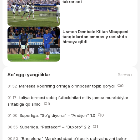
takrorladi
Usmon Dembele Kilian Mbappeni
tanqidlardan ommaviy ravishda
himoya qildi
So'nggi yangiliklar
Barcha ›
Mareska Rodrining o'rniga o'rinbosar topib qo'ydi
0
01:52
Italiya termasi sobiq futbolchilari milliy jamoa murabbiylar
01:17
shtabiga qo'shildi
0
Superliga. “So'g'diyona” – “Andijon” 1:0
0
01:00
Superliga. “Paxtakor” – “Buxoro” 2:2
1
00:55
"Barselona" Marokashdagi o'rtoqlik uchrashuvini bekor
00:50