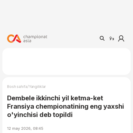
Ўз
/
Bosh sahifa
Yangiliklar
Dembele ikkinchi yil ketma-ket
Fransiya chempionatining eng yaxshi
o'yinchisi deb topildi
12 may 2026, 08:45