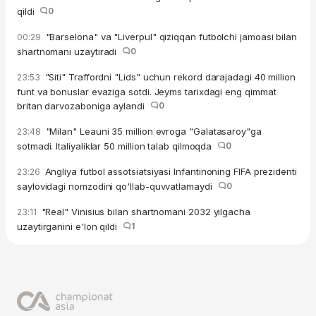
qildi
0
"Barselona" va "Liverpul" qiziqqan futbolchi jamoasi bilan
00:29
shartnomani uzaytiradi
0
"Siti" Traffordni "Lids" uchun rekord darajadagi 40 million
23:53
funt va bonuslar evaziga sotdi. Jeyms tarixdagi eng qimmat
britan darvozaboniga aylandi
0
"Milan" Leauni 35 million evroga "Galatasaroy"ga
23:48
sotmadi. Italiyaliklar 50 million talab qilmoqda
0
Angliya futbol assotsiatsiyasi Infantinoning FIFA prezidenti
23:26
saylovidagi nomzodini qo'llab-quvvatlamaydi
0
"Real" Vinisius bilan shartnomani 2032 yilgacha
23:11
uzaytirganini e'lon qildi
1