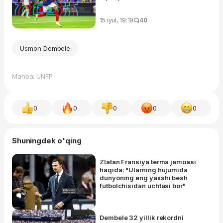
15 iyul, 19:19
40
Usmon Dembele
Manba: UNFP
0
0
0
0
0
Shuningdek o'qing
Zlatan Fransiya terma jamoasi
haqida: "Ularning hujumida
dunyoning eng yaxshi besh
futbolchisidan uchtasi bor"
Dembele 32 yillik rekordni