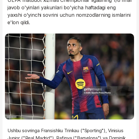
UEFA matbuot xizmati Chempionlar ligasining 1/8 final
javob o'yinlari yakunlari bo'yicha haftadagi eng
yaxshi o'yinchi sovrini uchun nomzodlarning ismlarini
e'lon qildi.
Ushbu sovringa Fransishku Trinkau ("Sporting"), Vinisius
Junior ("Real Madrid"), Rafinya ("Barselona") va Dominik