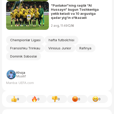
“Paxtakor”ning raqibi “Al
Hussayn” bugun Toshkentga
yetib keladi va 10 avgustga
qadar yig'in o'tkazadi
2 avg, 11:49
14
Chempionlar Ligasi
hafta futbolchisi
Fransishku Trinkau
Vinisius Junior
Rafinya
Dominik Soboslai
Khoja
Muallif
Manba: UEFA.com
9
0
0
0
0