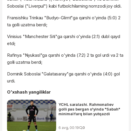
Soboslai ("Liverpul") kabi futbolchilarning nomzodi joy oldi.
Fransishku Trinkau "Budyo-Glimt"ga qarshi o'yinda (5:0) 2
ta golli uzatma berdi;
Vinisius "Manchester Siti"ga qarshi o'yinda (2:1) dubl qayd
etdi;
Rafinya "Nyukasl"ga qarshi o'yinda (7:2) 2 ta gol urdi va 2 ta
golli uzatma berdi;
Dominik Soboslai "Galatasaray"ga qarshi o'yinda (4:0) gol
urdi.
O'xshash yangiliklar
YCHL saralashi. Rahmonaliev
golli pas bergan o'yinda "Sabah"
minimal farq bilan yutqazdi
6 avg, 00:19
0