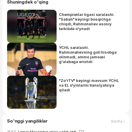
Shuningdek o'qing
Chempionlar ligasi saralashi.
"Sabah" keyingi bosqichga
chiqdi, Rahmonaliev asosiy
tarkibda o'ynadi
YCHL saralashi.
Rahmonalievning goli hisobga
olinmadi, ammo jamoasi
g'alabaga erishdi
"Zo'rTV" keyingi mavsum YCHL
va EL o'yinlarini translyatsiya
qiladi
So'nggi yangiliklar
Barcha ›
Lionel Messining otasi vafot etdi
1
15:57