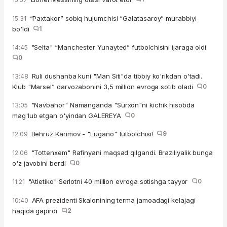
“Paxtakor” sobiq hujumchisi “Galatasaroy” murabbiyi
15:31
bo'ldi
1
"Selta" “Manchester Yunayted” futbolchisini ijaraga oldi
14:45
0
Ruli dushanba kuni "Man Siti"da tibbiy ko'rikdan o'tadi.
13:48
Klub "Marsel” darvozabonini 3,5 million evroga sotib oladi
0
"Navbahor" Namanganda "Surxon"ni kichik hisobda
13:05
mag'lub etgan o'yindan GALEREYA
0
Behruz Karimov - "Lugano" futbolchisi!
9
12:09
"Tottenxem" Rafinyani maqsad qilgandi. Braziliyalik bunga
12:06
o'z javobini berdi
0
"Atletiko" Serlotni 40 million evroga sotishga tayyor
0
11:21
AFA prezidenti Skalonining terma jamoadagi kelajagi
10:40
haqida gapirdi
2