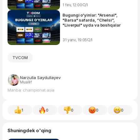
1 fev, 12:00
1
Bugungi o'yinlar: "Arsenal",
"Barsa" safarda, “Chelsi”,
"Liverpul" uyda va boshqalar
31 yanv, 19:05
1
TVCOM
Narzulla Saydullayev
Muallif
Manba: championat.asia
1
0
0
0
0
Shuningdek o'qing