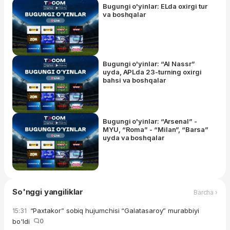
Bugungi o'yinlar: ELda oxirgi tur
va boshqalar
Bugungi o'yinlar: “Al Nassr”
uyda, APLda 23-turning oxirgi
bahsi va boshqalar
Bugungi o'yinlar: “Arsenal” -
MYU, “Roma” - “Milan”, “Barsa”
uyda va boshqalar
So'nggi yangiliklar
Barcha ›
“Paxtakor” sobiq hujumchisi “Galatasaroy” murabbiyi
15:31
bo'ldi
0