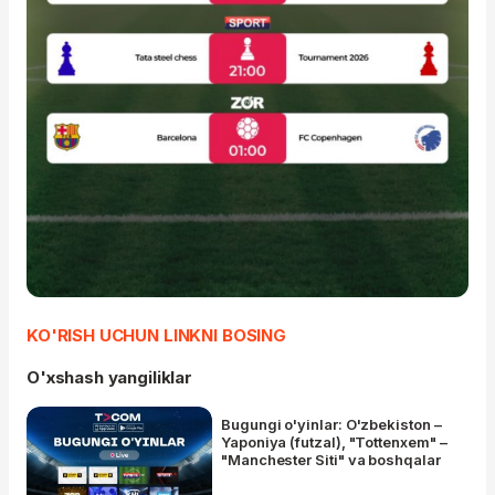
KO'RISH UCHUN LINKNI BOSING
O'xshash yangiliklar
Bugungi o'yinlar: O'zbekiston –
Yaponiya (futzal), "Tottenxem" –
"Manchester Siti" va boshqalar