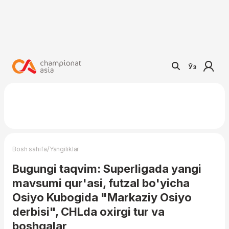
Ўз
/
Bosh sahifa
Yangiliklar
Bugungi taqvim: Superligada yangi
mavsumi qur'asi, futzal bo'yicha
Osiyo Kubogida "Markaziy Osiyo
derbisi", CHLda oxirgi tur va
boshqalar