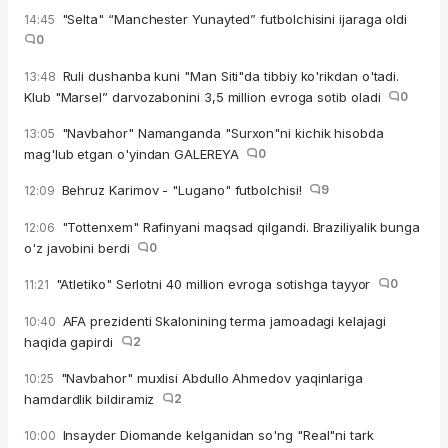
"Selta" “Manchester Yunayted” futbolchisini ijaraga oldi
14:45
0
Ruli dushanba kuni "Man Siti"da tibbiy ko'rikdan o'tadi.
13:48
Klub "Marsel” darvozabonini 3,5 million evroga sotib oladi
0
"Navbahor" Namanganda "Surxon"ni kichik hisobda
13:05
mag'lub etgan o'yindan GALEREYA
0
Behruz Karimov - "Lugano" futbolchisi!
9
12:09
"Tottenxem" Rafinyani maqsad qilgandi. Braziliyalik bunga
12:06
o'z javobini berdi
0
"Atletiko" Serlotni 40 million evroga sotishga tayyor
0
11:21
AFA prezidenti Skalonining terma jamoadagi kelajagi
10:40
haqida gapirdi
2
"Navbahor" muxlisi Abdullo Ahmedov yaqinlariga
10:25
hamdardlik bildiramiz
2
Insayder Diomande kelganidan so'ng "Real"ni tark
10:00