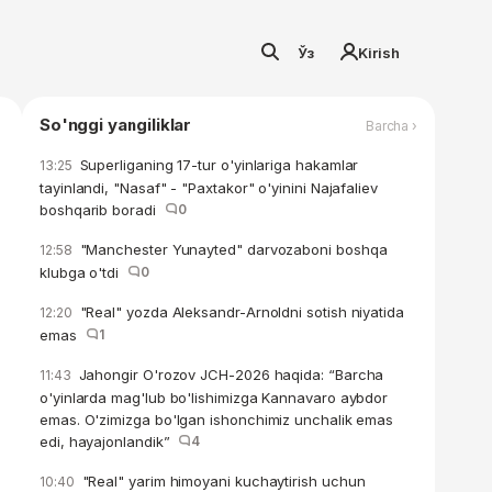
Ўз
Kirish
So'nggi yangiliklar
Barcha ›
Superliganing 17-tur o'yinlariga hakamlar
13:25
tayinlandi, "Nasaf" - "Paxtakor" o'yinini Najafaliev
boshqarib boradi
0
"Manchester Yunayted" darvozaboni boshqa
12:58
klubga o'tdi
0
"Real" yozda Aleksandr-Arnoldni sotish niyatida
12:20
emas
1
Jahongir O'rozov JCH-2026 haqida: “Barcha
11:43
o'yinlarda mag'lub bo'lishimizga Kannavaro aybdor
emas. O'zimizga bo'lgan ishonchimiz unchalik emas
edi, hayajonlandik”
4
"Real" yarim himoyani kuchaytirish uchun
10:40