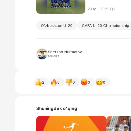
20 iyul, 23:50
2
O'zbekiston U-20
CAFA U-20 Championship
Sherzod Nurmatov
Muallif
2
0
0
0
0
Shuningdek o'qing