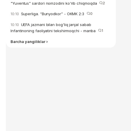
"Yuventus" sardori nomzodini ko'rib chiqmoqda
2
Superliga. “Bunyodkor” - OKMK 2:3
0
10:10
UEFA jazmani bilan bog'liq janjal sabab
10:10
Infantinoning faoliyatini tekshirmoqchi - manba
1
Barcha yangiliklar ›