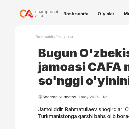
Bosh sahifa
O'yinlar
M
/
Bosh sahifa
Yangiliklar
Bugun O'zbeki
jamoasi CAFA 
so'nggi o'yinin
Sherzod Nurmatov
19 may 2026, 11:21
Jamoliddin Rahmatullaev shogirdlari C
Turkmanistonga qarshi bahs olib borad