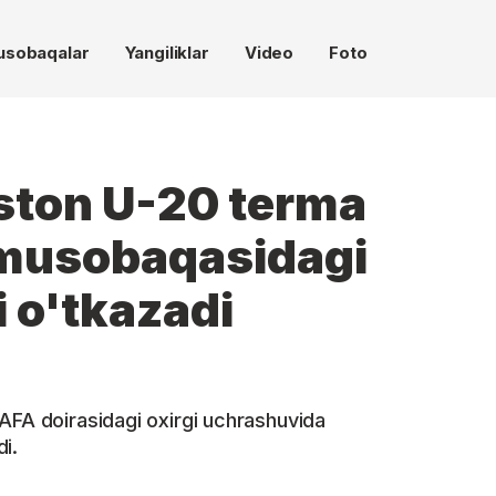
usobaqalar
Yangiliklar
Video
Foto
ston U-20 terma
musobaqasidagi
i o'tkazadi
AFA doirasidagi oxirgi uchrashuvida
i.