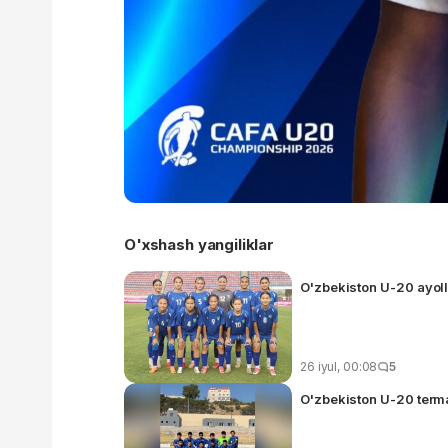
O'xshash yangiliklar
O'zbekiston U-20 ayoll
26 iyul, 00:08
5
O'zbekiston U-20 terma