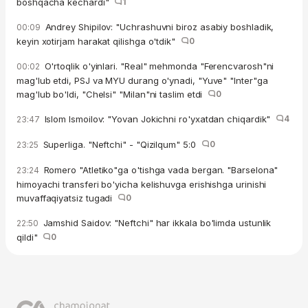
boshqacha kechardi"
1
Andrey Shipilov: "Uchrashuvni biroz asabiy boshladik,
00:09
keyin xotirjam harakat qilishga o'tdik"
0
O'rtoqlik o'yinlari. "Real" mehmonda "Ferencvarosh"ni
00:02
mag'lub etdi, PSJ va MYU durang o'ynadi, "Yuve" "Inter"ga
mag'lub bo'ldi, "Chelsi" "Milan"ni taslim etdi
0
Islom Ismoilov: "Yovan Jokichni ro'yxatdan chiqardik"
4
23:47
Superliga. "Neftchi" - "Qizilqum" 5:0
0
23:25
Romero "Atletiko"ga o'tishga vada bergan. "Barselona"
23:24
himoyachi transferi bo'yicha kelishuvga erishishga urinishi
muvaffaqiyatsiz tugadi
0
Jamshid Saidov: "Neftchi" har ikkala bo'limda ustunlik
22:50
qildi"
0