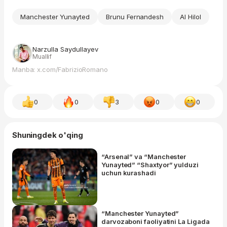
Manchester Yunayted
Brunu Fernandesh
Al Hilol
Narzulla Saydullayev
Muallif
Manba: x.com/FabrizioRomano
0
0
3
0
0
Shuningdek o'qing
“Arsenal” va “Manchester
Yunayted” “Shaxtyor” yulduzi
uchun kurashadi
“Manchester Yunayted”
darvozaboni faoliyatini La Ligada