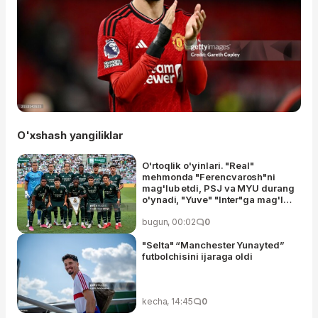
O'xshash yangiliklar
O'rtoqlik o'yinlari. "Real"
mehmonda "Ferencvarosh"ni
mag'lub etdi, PSJ va MYU durang
o'ynadi, "Yuve" "Inter"ga mag'lub
bo'ldi, "Chelsi" "Milan"ni taslim
etdi
bugun, 00:02
0
"Selta" “Manchester Yunayted”
futbolchisini ijaraga oldi
kecha, 14:45
0