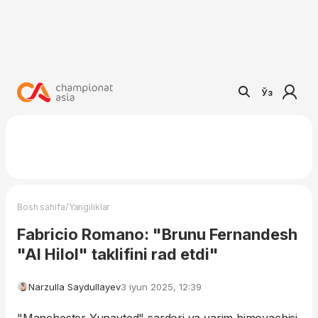
Ўз
/
Bosh sahifa
Yangiliklar
Fabricio Romano: "Brunu Fernandesh
"Al Hilol" taklifini rad etdi"
Narzulla Saydullayev
3 iyun 2025, 12:39