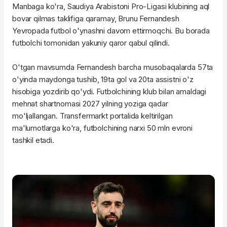
Manbaga ko'ra, Saudiya Arabistoni Pro-Ligasi klubining aql
bovar qilmas taklifiga qaramay, Brunu Fernandesh
Yevropada futbol o'ynashni davom ettirmoqchi. Bu borada
futbolchi tomonidan yakuniy qaror qabul qilindi.
O'tgan mavsumda Fernandesh barcha musobaqalarda 57ta
o'yinda maydonga tushib, 19ta gol va 20ta assistni o'z
hisobiga yozdirib qo'ydi. Futbolchining klub bilan amaldagi
mehnat shartnomasi 2027 yilning yoziga qadar
mo'ljallangan. Transfermarkt portalida keltirilgan
ma'lumotlarga ko'ra, futbolchining narxi 50 mln evroni
tashkil etadi.