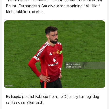
"Manchester Yunayted" sardori va yarim himoyachisi
Brunu Fernandesh Saudiya Arabistonining "Al Hilol"
klubi taklifini rad etdi.
Bu haqda jurnalist Fabricio Romano X ijtimoiy tarmog'idagi
sahifasida ma'lum qildi.