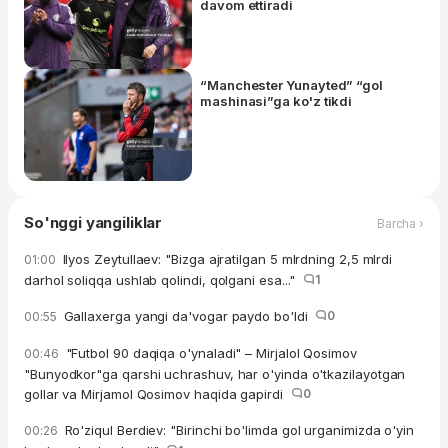
davom ettiradi
“Manchester Yunayted” “gol
mashinasi”ga ko'z tikdi
So'nggi yangiliklar
Barcha ›
Ilyos Zeytullaev: "Bizga ajratilgan 5 mlrdning 2,5 mlrdi
01:00
darhol soliqqa ushlab qolindi, qolgani esa..."
1
Gallaxerga yangi da'vogar paydo bo'ldi
0
00:55
"Futbol 90 daqiqa o'ynaladi" – Mirjalol Qosimov
00:46
"Bunyodkor"ga qarshi uchrashuv, har o'yinda o'tkazilayotgan
gollar va Mirjamol Qosimov haqida gapirdi
0
Ro'ziqul Berdiev: "Birinchi bo'limda gol urganimizda o'yin
00:26