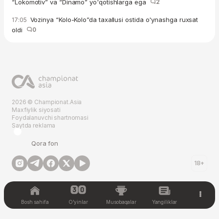
“Lokomotiv” va “Dinamo” yo'qotishlarga ega
2
Vozinya “Kolo-Kolo”da taxallusi ostida o'ynashga ruxsat
17:05
oldi
0
2026 © Championat.Asia
Maxfiylik siyosati
Foydalanuvchi shartnomasi
Saytda reklama
Qora fon
18+
Bosh sahifa
O'yinlar
Musobaqalar
Yangiliklar