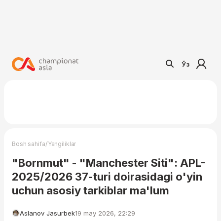
Ўз
/
Bosh sahifa
Yangiliklar
"Bornmut" - "Manchester Siti": APL-
2025/2026 37-turi doirasidagi o'yin
uchun asosiy tarkiblar ma'lum
Aslanov Jasurbek
19 may 2026, 22:29