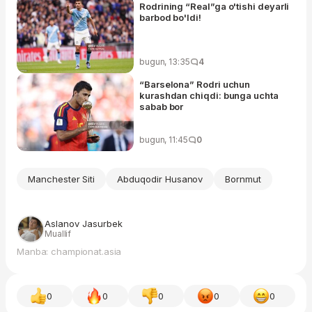
Rodrining “Real”ga o'tishi deyarli
barbod bo'ldi!
bugun, 13:35
4
“Barselona” Rodri uchun
kurashdan chiqdi: bunga uchta
sabab bor
bugun, 11:45
0
Manchester Siti
Abduqodir Husanov
Bornmut
Aslanov Jasurbek
Muallif
Manba: championat.asia
0
0
0
0
0