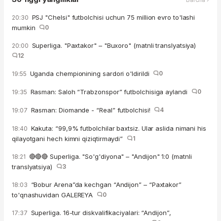
PSJ "Chelsi" futbolchisi uchun 75 million evro to'lashi
20:30
mumkin
0
Superliga. "Paxtakor" – "Buxoro" (matnli translyatsiya)
20:00
12
Uganda chempionining sardori o'ldirildi
0
19:55
Rasman: Saloh “Trabzonspor” futbolchisiga aylandi
0
19:35
Rasman: Diomande - “Real” futbolchisi!
4
19:07
Kakuta: “99,9% futbolchilar baxtsiz. Ular aslida nimani his
18:40
qilayotgani hech kimni qiziqtirmaydi”
1
🔴🔴🔴 Superliga. "So'g'diyona" – "Andijon" 1:0 (matnli
18:21
translyatsiya)
3
“Bobur Arena”da kechgan “Andijon” – “Paxtakor”
18:03
to'qnashuvidan GALEREYA
0
Superliga. 16-tur diskvalifikaciyalari: “Andijon”,
17:37