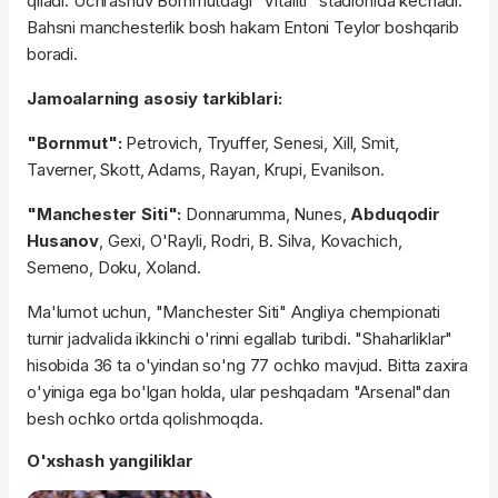
qiladi. Uchrashuv Bornmutdagi "Vitaliti" stadionida kechadi.
Bahsni manchesterlik bosh hakam Entoni Teylor boshqarib
boradi.
Jamoalarning asosiy tarkiblari:
"Bornmut":
Petrovich, Tryuffer, Senesi, Xill, Smit,
Taverner, Skott, Adams, Rayan, Krupi, Evanilson.
"Manchester Siti":
Donnarumma, Nunes,
Abduqodir
Husanov
, Gexi, O'Rayli, Rodri, B. Silva, Kovachich,
Semeno, Doku, Xoland.
Ma'lumot uchun, "Manchester Siti" Angliya chempionati
turnir jadvalida ikkinchi o'rinni egallab turibdi. "Shaharliklar"
hisobida 36 ta o'yindan so'ng 77 ochko mavjud. Bitta zaxira
o'yiniga ega bo'lgan holda, ular peshqadam "Arsenal"dan
besh ochko ortda qolishmoqda.
O'xshash yangiliklar