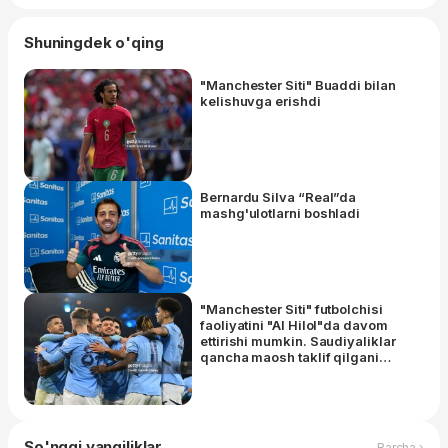
Shuningdek o'qing
"Manchester Siti" Buaddi bilan
kelishuvga erishdi
Bernardu Silva “Real”da
mashg'ulotlarni boshladi
"Manchester Siti" futbolchisi
faoliyatini "Al Hilol"da davom
ettirishi mumkin. Saudiyaliklar
qancha maosh taklif qilgani
ma'lum
So'nggi yangiliklar
Barcha ›