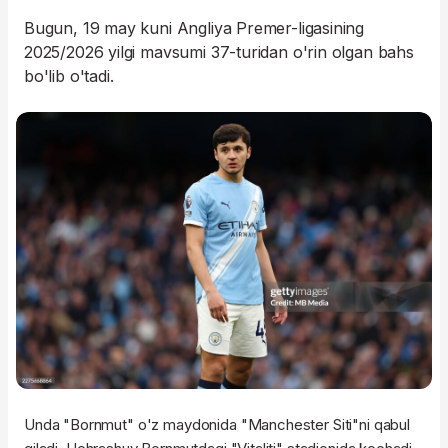
Bugun, 19 may kuni Angliya Premer-ligasining
2025/2026 yilgi mavsumi 37-turidan o'rin olgan bahs
bo'lib o'tadi.
Unda "Bornmut" o'z maydonida "Manchester Siti"ni qabul