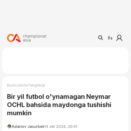
Ўз
/
Bosh sahifa
Yangiliklar
Bir yil futbol o'ynamagan Neymar
OCHL bahsida maydonga tushishi
mumkin
Aslanov Jasurbek
14 okt 2024, 20:41