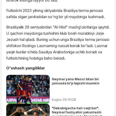
ishtirok etishga tayyor bo'ladi.
Futbolchi 2023 yilning oktyabrida Braziliya terma jamoasi
safida olgan jarohatidan so'ng bir yil maydonga tushmadi.
Braziliyalik 29 sentyabrdan "Al Hilol" mashg'ulotlariga qaytdi.
U qachon maydonga tushishini klub bosh murabbiyi Jorje
Jezush hal qiladi. Buning uchun unga Braziliya terma jamoasi
shifokori Rodrigo Lasmarning ruxsati kerak bo'ladi. Lasmar
yaqin kunlar ichida Saudiya Arabistoniga uchib boradi va
futbolchining holatiga baho beradi.
O'xshash yangiliklar
Neymar yana Messi bilan bir
jamoada to'p tepishi mumkin
bugun, 09:15
0
"Dekabrgacha hali vaqt bor".
Neymar faoliyatini yakunlashi