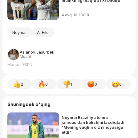
mumkinligi haqida fikr bildirdi
4 avg, 10:20
0
Neymar
Al Hilol
Aslanov Jasurbek
Muallif
Manba: ESPN
2
0
1
0
0
Shuningdek o'qing
Neymar Braziliya terma
jamoasidan ketishini tasdiqladi:
"Mening vaqtim o'z nihoyasiga
etdi"