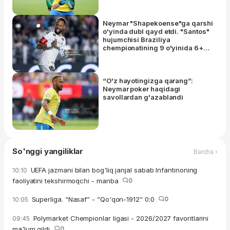
Neymar "Shapekoense"ga qarshi
o'yinda dubl qayd etdi. "Santos"
hujumchisi Braziliya
chempionatining 9 o'yinida 6+2
natija qayd etdi
“O'z hayotingizga qarang”:
Neymar poker haqidagi
savollardan g'azablandi
So'nggi yangiliklar
Barcha ›
UEFA jazmani bilan bog'liq janjal sabab Infantinoning
10:10
faoliyatini tekshirmoqchi - manba
0
Superliga. “Nasaf” - “Qo'qon-1912“ 0:0
0
10:05
Polymarket Chempionlar ligasi - 2026/2027 favoritlarini
09:45
ma'lum qildi
0