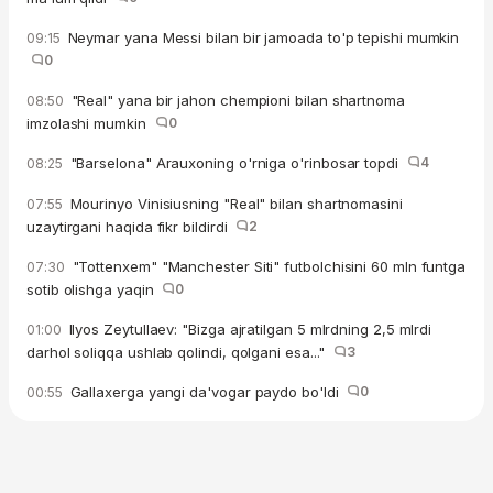
Neymar yana Messi bilan bir jamoada to'p tepishi mumkin
09:15
0
"Real" yana bir jahon chempioni bilan shartnoma
08:50
imzolashi mumkin
0
"Barselona" Arauxoning o'rniga o'rinbosar topdi
4
08:25
Mourinyo Vinisiusning "Real" bilan shartnomasini
07:55
uzaytirgani haqida fikr bildirdi
2
"Tottenxem" "Manchester Siti" futbolchisini 60 mln funtga
07:30
sotib olishga yaqin
0
Ilyos Zeytullaev: "Bizga ajratilgan 5 mlrdning 2,5 mlrdi
01:00
darhol soliqqa ushlab qolindi, qolgani esa..."
3
Gallaxerga yangi da'vogar paydo bo'ldi
0
00:55