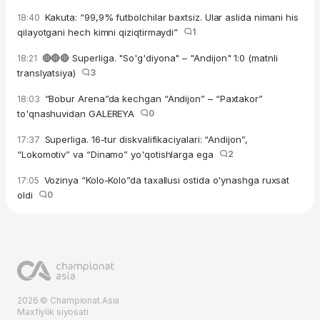
Kakuta: “99,9% futbolchilar baxtsiz. Ular aslida nimani his
18:40
qilayotgani hech kimni qiziqtirmaydi”
1
🔴🔴🔴 Superliga. "So'g'diyona" – "Andijon" 1:0 (matnli
18:21
translyatsiya)
3
“Bobur Arena”da kechgan “Andijon” – “Paxtakor”
18:03
to'qnashuvidan GALEREYA
0
Superliga. 16-tur diskvalifikaciyalari: “Andijon”,
17:37
“Lokomotiv” va “Dinamo” yo'qotishlarga ega
2
Vozinya “Kolo-Kolo”da taxallusi ostida o'ynashga ruxsat
17:05
oldi
0
2026 © Championat.Asia
Maxfiylik siyosati