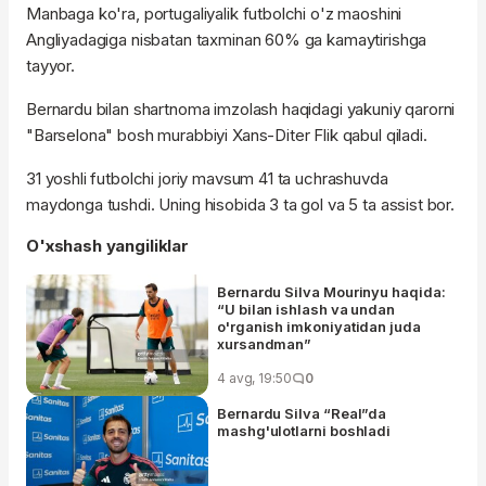
Manbaga ko'ra, portugaliyalik futbolchi o'z maoshini
Angliyadagiga nisbatan taxminan 60% ga kamaytirishga
tayyor.
Bernardu bilan shartnoma imzolash haqidagi yakuniy qarorni
"Barselona" bosh murabbiyi Xans-Diter Flik qabul qiladi.
31 yoshli futbolchi joriy mavsum 41 ta uchrashuvda
maydonga tushdi. Uning hisobida 3 ta gol va 5 ta assist bor.
O'xshash yangiliklar
Bernardu Silva Mourinyu haqida:
“U bilan ishlash va undan
o'rganish imkoniyatidan juda
xursandman”
4 avg, 19:50
0
Bernardu Silva “Real”da
mashg'ulotlarni boshladi