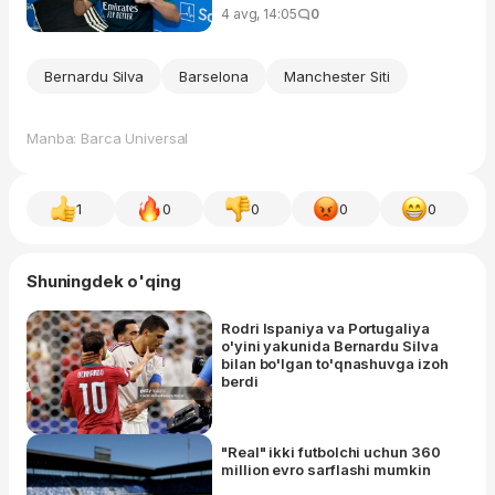
4 avg, 14:05
0
Bernardu Silva
Barselona
Manchester Siti
Manba: Barca Universal
1
0
0
0
0
Shuningdek o'qing
Rodri Ispaniya va Portugaliya
o'yini yakunida Bernardu Silva
bilan bo'lgan to'qnashuvga izoh
berdi
"Real" ikki futbolchi uchun 360
million evro sarflashi mumkin