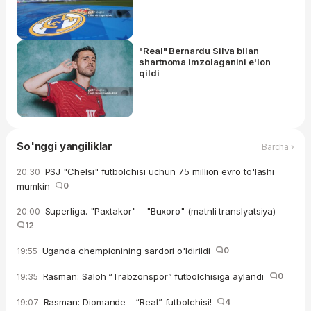
"Real" Bernardu Silva bilan
shartnoma imzolaganini e'lon
qildi
So'nggi yangiliklar
Barcha ›
PSJ "Chelsi" futbolchisi uchun 75 million evro to'lashi
20:30
mumkin
0
Superliga. "Paxtakor" – "Buxoro" (matnli translyatsiya)
20:00
12
Uganda chempionining sardori o'ldirildi
0
19:55
Rasman: Saloh “Trabzonspor” futbolchisiga aylandi
0
19:35
Rasman: Diomande - “Real” futbolchisi!
4
19:07