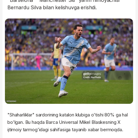
"Barselona" "Manchester Siti" yarim himoyachisi
Bernardu Silva bilan kelishuvga erishdi.
"Shaharliklar" sardorining katalon klubiga o'tishi 80% ga hal
bo'lgan. Bu haqda Barca Universal Mikel Blaskesning X
ijtimoiy tarmog'idagi sahifasiga tayanib xabar bermoqda.