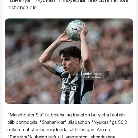
"Bavariya" "Nyukasl" himoyachisi Tino Livramentoni
nishonga oldi.
"Manchester Siti" futbolchining transferi bo'yicha faol ish
olib bormoqda. "Shaharliklar" allaqachon "Nyukasl"ga 56,2
million funt sterling miqdorida taklif kiritgan. Ammo,
"Bavariya" klubning nufuzi Livramentoni ishontirishga