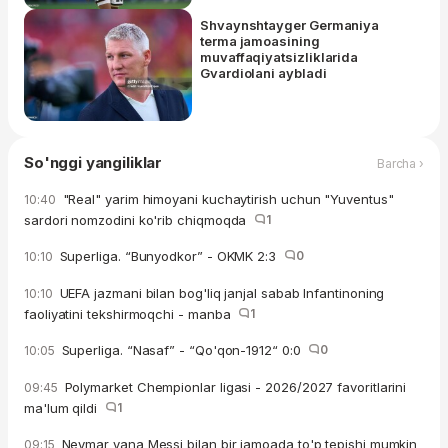
Shvaynshtayger Germaniya
terma jamoasining
muvaffaqiyatsizliklarida
Gvardiolani aybladi
So'nggi yangiliklar
Barcha ›
"Real" yarim himoyani kuchaytirish uchun "Yuventus"
10:40
sardori nomzodini ko'rib chiqmoqda
1
Superliga. “Bunyodkor” - OKMK 2:3
0
10:10
UEFA jazmani bilan bog'liq janjal sabab Infantinoning
10:10
faoliyatini tekshirmoqchi - manba
1
Superliga. “Nasaf” - “Qo'qon-1912“ 0:0
0
10:05
Polymarket Chempionlar ligasi - 2026/2027 favoritlarini
09:45
ma'lum qildi
1
Neymar yana Messi bilan bir jamoada to'p tepishi mumkin
09:15