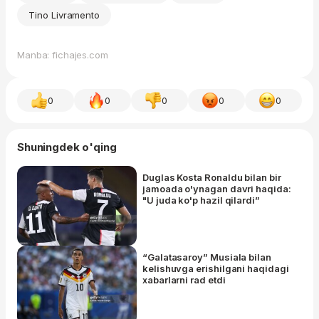
Tino Livramento
Manba: fichajes.com
0
0
0
0
0
Shuningdek o'qing
Duglas Kosta Ronaldu bilan bir
jamoada o'ynagan davri haqida:
"U juda ko'p hazil qilardi”
“Galatasaroy” Musiala bilan
kelishuvga erishilgani haqidagi
xabarlarni rad etdi