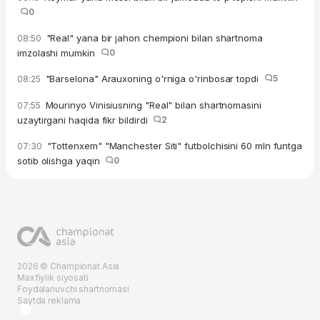
0
"Real" yana bir jahon chempioni bilan shartnoma
08:50
imzolashi mumkin
0
"Barselona" Arauxoning o'rniga o'rinbosar topdi
5
08:25
Mourinyo Vinisiusning "Real" bilan shartnomasini
07:55
uzaytirgani haqida fikr bildirdi
2
"Tottenxem" "Manchester Siti" futbolchisini 60 mln funtga
07:30
sotib olishga yaqin
0
2026 © Championat.Asia
Maxfiylik siyosati
Foydalanuvchi shartnomasi
Saytda reklama