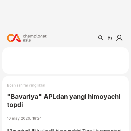
Ўз
/
Bosh sahifa
Yangiliklar
"Bavariya" APLdan yangi himoyachi
topdi
10 may 2026, 18:24