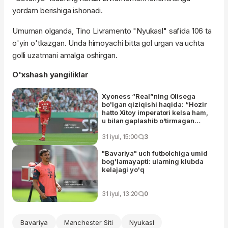
yordam berishiga ishonadi.
Umuman olganda, Tino Livramento "Nyukasl" safida 106 ta
o'yin o'tkazgan. Unda himoyachi bitta gol urgan va uchta
golli uzatmani amalga oshirgan.
O'xshash yangiliklar
Xyoness “Real”ning Olisega
bo'lgan qiziqishi haqida: “Hozir
hatto Xitoy imperatori kelsa ham,
u bilan gaplashib o'tirmagan
bo'lardik”
31 iyul, 15:00
3
"Bavariya" uch futbolchiga umid
bog'lamayapti: ularning klubda
kelajagi yo'q
31 iyul, 13:20
0
Bavariya
Manchester Siti
Nyukasl