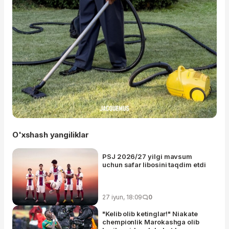
O'xshash yangiliklar
PSJ 2026/27 yilgi mavsum
uchun safar libosini taqdim etdi
27 iyun, 18:09
0
"Kelib olib ketinglar!" Niakate
chempionlik Marokashga olib