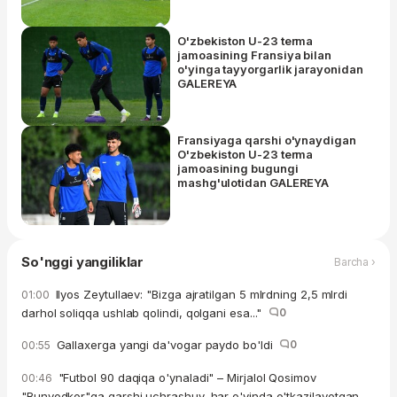
O'zbekiston U-23 terma
jamoasining Fransiya bilan
o'yinga tayyorgarlik jarayonidan
GALEREYA
Fransiyaga qarshi o'ynaydigan
O'zbekiston U-23 terma
jamoasining bugungi
mashg'ulotidan GALEREYA
So'nggi yangiliklar
Barcha ›
Ilyos Zeytullaev: "Bizga ajratilgan 5 mlrdning 2,5 mlrdi
01:00
darhol soliqqa ushlab qolindi, qolgani esa..."
0
Gallaxerga yangi da'vogar paydo bo'ldi
0
00:55
"Futbol 90 daqiqa o'ynaladi" – Mirjalol Qosimov
00:46
"Bunyodkor"ga qarshi uchrashuv, har o'yinda o'tkazilayotgan