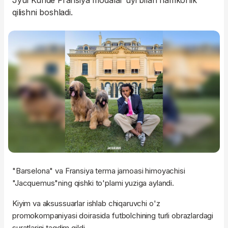
Jyul Kunde Fransiya modalar uyi bilan hamkorlik
qilishni boshladi.
"Barselona" va Fransiya terma jamoasi himoyachisi
"Jacquemus"ning qishki to'plami yuziga aylandi.
Kiyim va aksussuarlar ishlab chiqaruvchi o'z
promokompaniyasi doirasida futbolchining turli obrazlardagi
suratlarini taqdim qildi.