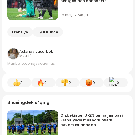
berilganidan dahshatda
18 mar, 17:54
3
Fransiya
Jyul Kunde
Aslanov Jasurbek
Muallif
Manba: x.com/jacquemus
2
0
2
0
0
Shuningdek o'qing
O'zbekiston U-23 terma jamoasi
Fransiyada mashg'ulotlarni
davom ettirmoqda