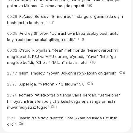
gollar va Mirjamol Qosimov haqida gapirdi
0
Ro'ziqul Berdiev: "Birinchi bo'limda gol urganimizda o'yin
00:26
boshqacha kechardi"
1
Andrey Shipilov: "Uchrashuvni biroz asabiy boshladik,
00:09
keyin xotirjam harakat qilishga o'tdik"
0
O'rtoqlik o'yinlari. "Real" mehmonda "Ferencvarosh"ni
00:02
mag'lub etdi, PSJ va MYU durang o'ynadi, "Yuve" "Inter"ga
mag'lub bo'ldi, "Chelsi" "Milan"ni taslim etdi
0
Islom Ismoilov: "Yovan Jokichni ro'yxatdan chiqardik"
4
23:47
Superliga. "Neftchi" - "Qizilqum" 5:0
0
23:25
Romero "Atletiko"ga o'tishga vada bergan. "Barselona"
23:24
himoyachi transferi bo'yicha kelishuvga erishishga urinishi
muvaffaqiyatsiz tugadi
0
Jamshid Saidov: "Neftchi" har ikkala bo'limda ustunlik
22:50
qildi"
0