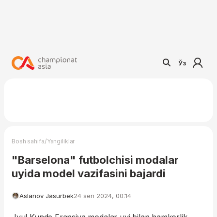
Ўз
/
Bosh sahifa
Yangiliklar
"Barselona" futbolchisi modalar
uyida model vazifasini bajardi
Aslanov Jasurbek
24 sen 2024, 00:14