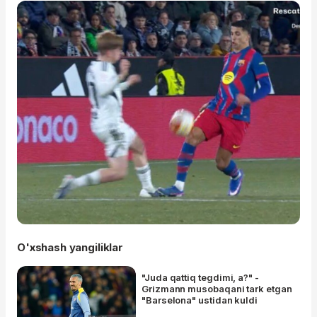
O'xshash yangiliklar
"Juda qattiq tegdimi, a?" -
Grizmann musobaqani tark etgan
"Barselona" ustidan kuldi