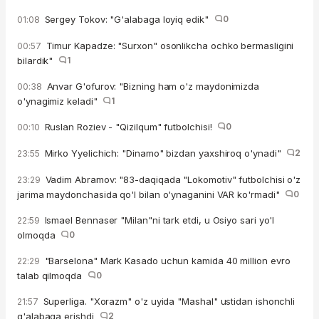
Sergey Tokov: "G'alabaga loyiq edik"
0
01:08
Timur Kapadze: "Surxon" osonlikcha ochko bermasligini
00:57
bilardik"
1
Anvar G'ofurov: "Bizning ham o'z maydonimizda
00:38
o'ynagimiz keladi"
1
Ruslan Roziev - "Qizilqum" futbolchisi!
0
00:10
Mirko Yyelichich: "Dinamo" bizdan yaxshiroq o'ynadi"
2
23:55
Vadim Abramov: "83-daqiqada "Lokomotiv" futbolchisi o'z
23:29
jarima maydonchasida qo'l bilan o'ynaganini VAR ko'rmadi"
0
Ismael Bennaser "Milan"ni tark etdi, u Osiyo sari yo'l
22:59
olmoqda
0
"Barselona" Mark Kasado uchun kamida 40 million evro
22:29
talab qilmoqda
0
Superliga. "Xorazm" o'z uyida "Mashal" ustidan ishonchli
21:57
g'alabaga erishdi
2