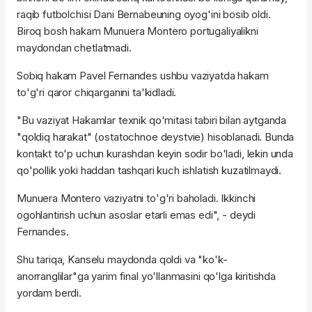
raqib futbolchisi Dani Bernabeuning oyog'ini bosib oldi.
Biroq bosh hakam Munuera Montero portugaliyalikni
maydondan chetlatmadi.
Sobiq hakam Pavel Fernandes ushbu vaziyatda hakam
to'g'ri qaror chiqarganini ta'kidladi.
"Bu vaziyat Hakamlar texnik qo'mitasi tabiri bilan aytganda
"qoldiq harakat" (ostatochnoe deystvie) hisoblanadi. Bunda
kontakt to'p uchun kurashdan keyin sodir bo'ladi, lekin unda
qo'pollik yoki haddan tashqari kuch ishlatish kuzatilmaydi.
Munuera Montero vaziyatni to'g'ri baholadi. Ikkinchi
ogohlantirish uchun asoslar etarli emas edi", - deydi
Fernandes.
Shu tariqa, Kanselu maydonda qoldi va "ko'k-
anorranglilar"ga yarim final yo'llanmasini qo'lga kiritishda
yordam berdi.