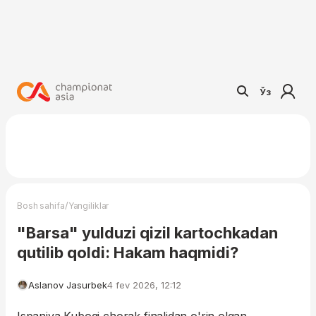
Ўз
/
Bosh sahifa
Yangiliklar
"Barsa" yulduzi qizil kartochkadan
qutilib qoldi: Hakam haqmidi?
Aslanov Jasurbek
4 fev 2026, 12:12