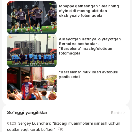
Mbappe qatnashgan "Real"ning
o'yin oldi mashg'ulotidan
eksklyuziv fotomaqola
Aldayotgan Rafinya, o'ylayotgan
Bernal va boshqalar -
"Barselona" mashg'ulotidan
fotomaqola
"Barselona" muxlislari avtobusi
yonib ketdi
So'nggi yangiliklar
Barcha ›
Sergey Lushchan: "Bizdagi muammolarni sanash uchun
01:23
soatlar vaqt kerak bo'ladi"
0