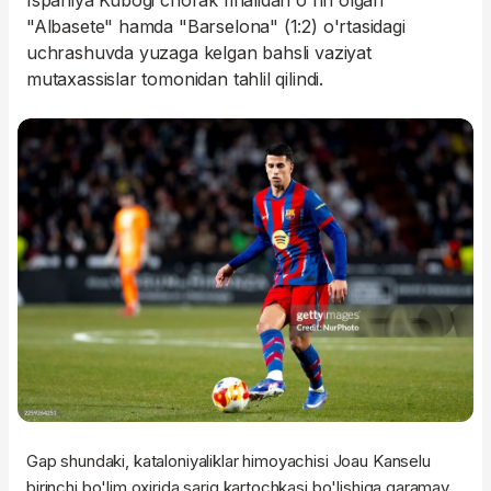
Ispaniya Kubogi chorak finalidan o'rin olgan
"Albasete" hamda "Barselona" (1:2) o'rtasidagi
uchrashuvda yuzaga kelgan bahsli vaziyat
mutaxassislar tomonidan tahlil qilindi.
Gap shundaki, kataloniyaliklar himoyachisi Joau Kanselu
birinchi bo'lim oxirida sariq kartochkasi bo'lishiga qaramay,