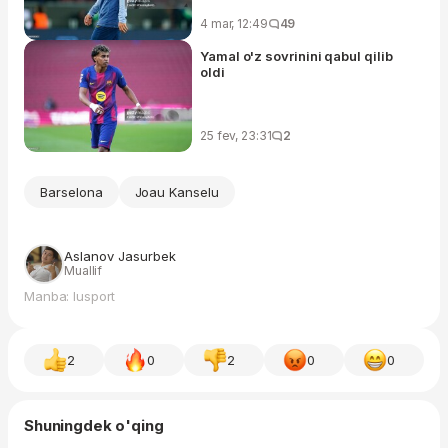
4 mar, 12:49
49
Yamal o'z sovrinini qabul qilib
oldi
25 fev, 23:31
2
Barselona
Joau Kanselu
Aslanov Jasurbek
Muallif
Manba: Iusport
2
0
2
0
0
Shuningdek o'qing