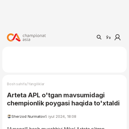
Ўз
/
Bosh sahifa
Yangiliklar
Arteta APL o'tgan mavsumidagi
chempionlik poygasi haqida to'xtaldi
Sherzod Nurmatov
5 iyul 2024, 18:08