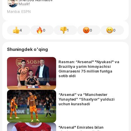
Muallif
Manba: ESPN
4
0
1
0
0
Shuningdek o'qing
Rasman: “Arsenal" "Nyukasl" va
Braziliya yarim himoyachisi
Gimaraesni 75 million funtga
sotib oldi
“Arsenal” va “Manchester
Yunayted” “Shaxtyor” yulduzi
uchun kurashadi
"Arsenal" Emirates bilan