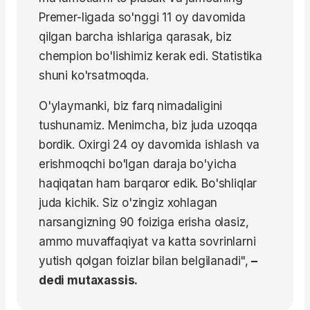
Premer-ligada so'nggi 11 oy davomida
qilgan barcha ishlariga qarasak, biz
chempion bo'lishimiz kerak edi. Statistika
shuni ko'rsatmoqda.
O'ylaymanki, biz farq nimadaligini
tushunamiz. Menimcha, biz juda uzoqqa
bordik. Oxirgi 24 oy davomida ishlash va
erishmoqchi bo'lgan daraja bo'yicha
haqiqatan ham barqaror edik. Bo'shliqlar
juda kichik. Siz o'zingiz xohlagan
narsangizning 90 foiziga erisha olasiz,
ammo muvaffaqiyat va katta sovrinlarni
yutish qolgan foizlar bilan belgilanadi",
–
dedi mutaxassis.