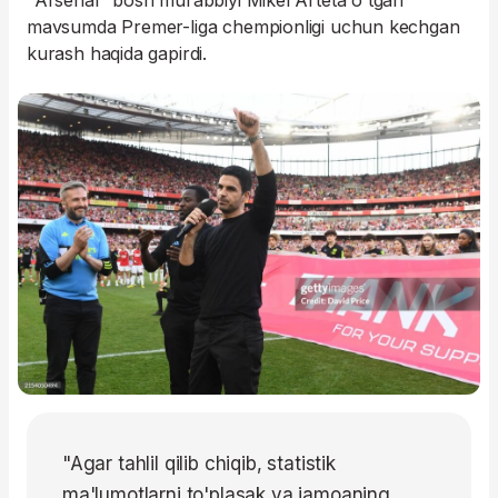
"Arsenal" bosh murabbiyi Mikel Arteta o'tgan
mavsumda Premer-liga chempionligi uchun kechgan
kurash haqida gapirdi.
"Agar tahlil qilib chiqib, statistik
ma'lumotlarni to'plasak va jamoaning