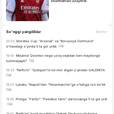
shartnomani uzaytirdi
So'nggi yangiliklar
Barcha ›
Emirates Cup. “Arsenal” va “Borussiya Dortmund”
20:02
o'rtasidagi o'yinda 5 ta gol urildi
0
Mirjamol Qosimov nega uzoq vaqtdan beri maydonga
19:40
tushmayapti?
2
"Neftchi" "Qizilqum"ni tor-mor etgan o'yindan GALEREYA
19:33
0
Lukaku "Napoli"dan "Fenerbaxche"ga o'tishga rozi bo'ldi
19:23
0
Proliga. "FarDU" "Paxtakor farm" darvozasiga 5 ta gol urdi
19:05
0
"Neftchi" bosh murabbiyi Otabek Shukurov klubning
19:01