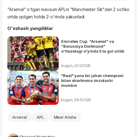
"Arsenal" o'tgan mavsum APLni "Manchester Siti"dan 2 ochko
ortda qolgan holda 2-o'rinda yakunladi.
O'xshash yangiliklar
Emirates Cup. “Arsenal” va
“Borussiya Dortmund”
o'rtasidagi o'yinda 5 ta gol urildi
bugun, 20:02
0
"Real" yana bir jahon chempioni
bilan shartnoma imzolashi
mumkin
bugun, 08:50
0
Arsenal
APL
Mikel Arteta
Sherzod Nurmatov