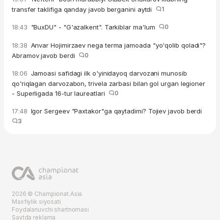
transfer taklifiga qanday javob berganini aytdi
1
"BuxDU" - "G'azalkent". Tarkiblar ma'lum
0
18:43
Anvar Hojimirzaev nega terma jamoada "yo'qolib qoladi"?
18:38
Abramov javob berdi
0
Jamoasi safidagi ilk o'yinidayoq darvozani munosib
18:06
qo'riqlagan darvozabon, trivela zarbasi bilan gol urgan legioner
- Superligada 16-tur laureatlari
0
Igor Sergeev "Paxtakor"ga qaytadimi? Tojiev javob berdi
17:48
3
2026 © Championat.Asia
Maxfiylik siyosati
Foydalanuvchi shartnomasi
Saytda reklama