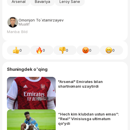
Arsenal
Bavariya
Leroy Sane
Omonjon To`xtamirzayev
Muallif
Manba: Bild
0
0
0
0
0
Shuningdek o'qing
"Arsenal" Emirates bilan
shartnomani uzaytirdi
“Hech kim klubdan ustun emas”:
“Real” Vinisiusga ultimatum
qo'ydi