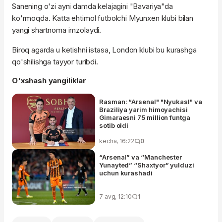
Sanening o'zi ayni damda kelajagini "Bavariya"da
ko'rmoqda. Katta ehtimol futbolchi Myunxen klubi bilan
yangi shartnoma imzolaydi.
Biroq agarda u ketishni istasa, London klubi bu kurashga
qo'shilishga tayyor turibdi.
O'xshash yangiliklar
Rasman: “Arsenal" "Nyukasl" va
Braziliya yarim himoyachisi
Gimaraesni 75 million funtga
sotib oldi
kecha, 16:22
0
“Arsenal” va “Manchester
Yunayted” “Shaxtyor” yulduzi
uchun kurashadi
7 avg, 12:10
1