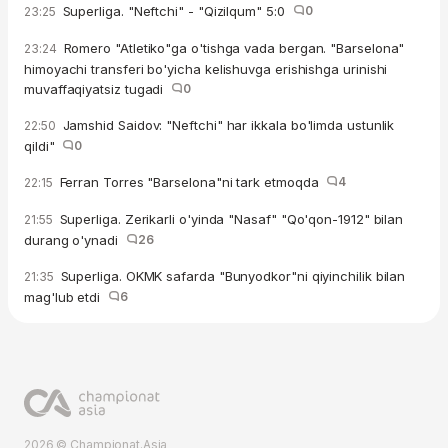
Superliga. "Neftchi" - "Qizilqum" 5:0
0
23:25
Romero "Atletiko"ga o'tishga vada bergan. "Barselona"
23:24
himoyachi transferi bo'yicha kelishuvga erishishga urinishi
muvaffaqiyatsiz tugadi
0
Jamshid Saidov: "Neftchi" har ikkala bo'limda ustunlik
22:50
qildi"
0
Ferran Torres "Barselona"ni tark etmoqda
4
22:15
Superliga. Zerikarli o'yinda "Nasaf" "Qo'qon-1912" bilan
21:55
durang o'ynadi
26
Superliga. OKMK safarda "Bunyodkor"ni qiyinchilik bilan
21:35
mag'lub etdi
6
2026 © Championat.Asia