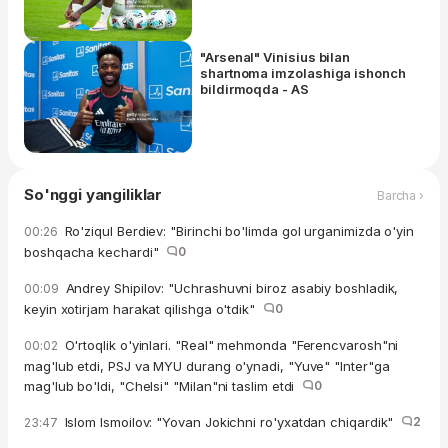
"Arsenal" Vinisius bilan
shartnoma imzolashiga ishonch
bildirmoqda - AS
So'nggi yangiliklar
Barcha ›
Ro'ziqul Berdiev: "Birinchi bo'limda gol urganimizda o'yin
00:26
boshqacha kechardi"
0
Andrey Shipilov: "Uchrashuvni biroz asabiy boshladik,
00:09
keyin xotirjam harakat qilishga o'tdik"
0
O'rtoqlik o'yinlari. "Real" mehmonda "Ferencvarosh"ni
00:02
mag'lub etdi, PSJ va MYU durang o'ynadi, "Yuve" "Inter"ga
mag'lub bo'ldi, "Chelsi" "Milan"ni taslim etdi
0
Islom Ismoilov: "Yovan Jokichni ro'yxatdan chiqardik"
2
23:47