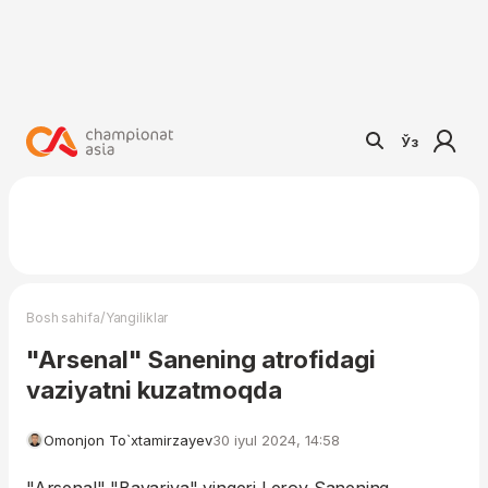
Ўз
/
Bosh sahifa
Yangiliklar
"Arsenal" Sanening atrofidagi
vaziyatni kuzatmoqda
Omonjon To`xtamirzayev
30 iyul 2024, 14:58