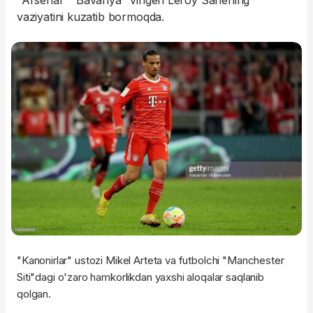
"Arsenal" "Bavariya" vingeri Leroy Sanening
vaziyatini kuzatib bormoqda.
"Kanonirlar" ustozi Mikel Arteta va futbolchi "Manchester
Siti"dagi o'zaro hamkorlikdan yaxshi aloqalar saqlanib
qolgan.