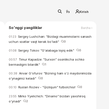
Ўз
Kirish
So'nggi yangiliklar
Barcha ›
Sergey Lushchan: "Bizdagi muammolarni sanash
01:23
uchun soatlar vaqt kerak bo'ladi"
0
Sergey Tokov: "G'alabaga loyiq edik"
0
01:08
Timur Kapadze: "Surxon" osonlikcha ochko
00:57
bermasligini bilardik"
1
Anvar G'ofurov: "Bizning ham o'z maydonimizda
00:38
o'ynagimiz keladi"
0
Ruslan Roziev - "Qizilqum" futbolchisi!
0
00:10
Mirko Yyelichich: "Dinamo" bizdan yaxshiroq
23:55
o'ynadi"
2