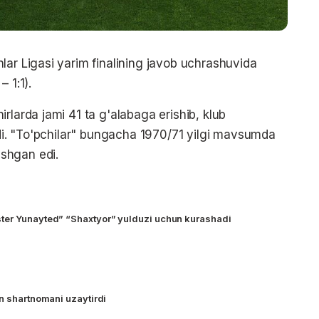
lar Ligasi yarim finalining javob uchrashuvida
– 1:1).
rlarda jami 41 ta g'alabaga erishib, klub
hdi. "To'pchilar" bungacha 1970/71 yilgi mavsumda
shgan edi.
ter Yunayted” “Shaxtyor” yulduzi uchun kurashadi
an shartnomani uzaytirdi