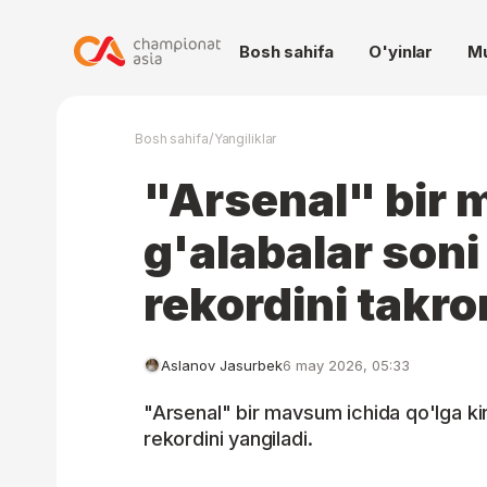
Bosh sahifa
O'yinlar
M
/
Bosh sahifa
Yangiliklar
"Arsenal" bir
g'alabalar soni
rekordini takro
Aslanov Jasurbek
6 may 2026, 05:33
"Arsenal" bir mavsum ichida qo'lga kir
rekordini yangiladi.