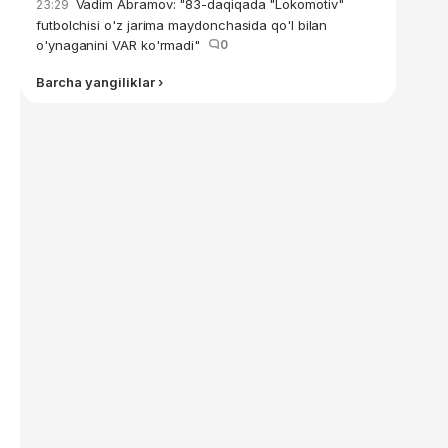
Vadim Abramov: "83-daqiqada "Lokomotiv"
23:29
futbolchisi o'z jarima maydonchasida qo'l bilan
o'ynaganini VAR ko'rmadi"
0
Barcha yangiliklar ›