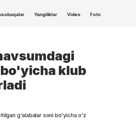
usobaqalar
Yangiliklar
Video
Foto
 mavsumdagi
 bo'yicha klub
rladi
itilgan g'alabalar soni bo'yicha o'z