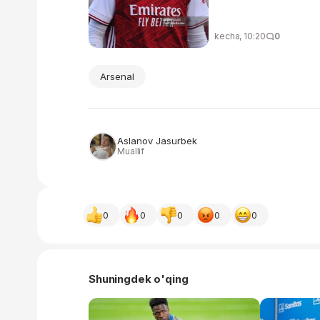
kecha, 10:20
0
Arsenal
Aslanov Jasurbek
Muallif
0
0
0
0
0
Shuningdek o'qing