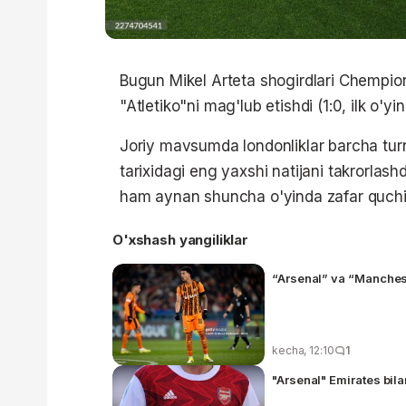
Bugun Mikel Arteta shogirdlari Chempion
"Atletiko"ni mag'lub etishdi (1:0, ilk o'yin 
Joriy mavsumda londonliklar barcha turni
tarixidagi eng yaxshi natijani takrorlas
ham aynan shuncha o'yinda zafar quchi
O'xshash yangiliklar
“Arsenal” va “Manches
kecha, 12:10
1
"Arsenal" Emirates bil