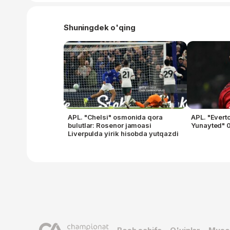
Shuningdek o'qing
APL. "Chelsi" osmonida qora
APL. "Evert
bulutlar: Rosenor jamoasi
Yunayted" 0
Liverpulda yirik hisobda yutqazdi