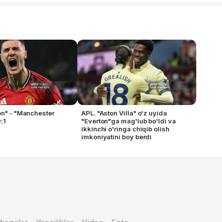
on" - "Manchester
APL. "Aston Villa" o'z uyida
:1
"Everton"ga mag'lub bo'ldi va
ikkinchi o'ringa chiqib olish
imkoniyatini boy berdi