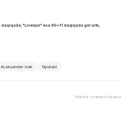
4 daqiqada, "Liverpul" esa 90+11 daqiqada gol urib,
ALeksander Isak
Nyukasl
Manba: championat.asia