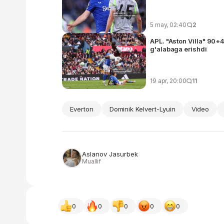
5 may, 02:40
2
APL. "Aston Villa" 90+
g'alabaga erishdi
19 apr, 20:00
11
Everton
Dominik Kelvert-Lyuin
Video
Aslanov Jasurbek
Muallif
0
0
0
0
0