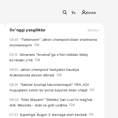
Ўз
Kirish
So'nggi yangiliklar
Barcha ›
"Tottenxem" Jahon chempioni bilan shartnoma
09:45
imzolamoqchi
0
Gimaraes "Arsenal"ga o'tish oldidan tibbiy
09:15
ko'rikdan o'tdi
0
Jahon chempioni faoliyatini Saudiya
08:50
Arabistonida davom ettiradi
2
"Xatolar boshqa takrorlanmaydi". FIFA JCH
08:25
huquqlarini sotish bo'yicha bayonot bilan chiqdi
1
"Inter Mayami" "Atletiko San-Luis"ni mag'lub
08:00
etdi, Messida - dubl va golli uzatma
3
Superliga. Bugun 2-davraga start beriladi
1
07:41