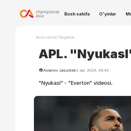
Bosh sahifa
O'yinlar
M
/
Bosh sahifa
Yangiliklar
APL. "Nyukasl"
Aslanov Jasurbek
3 apr 2024, 06:45
"Nyukasl" - "Everton" videosi.