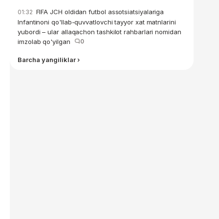
FIFA JCH oldidan futbol assotsiatsiyalariga
01:32
Infantinoni qo'llab-quvvatlovchi tayyor xat matnlarini
yubordi – ular allaqachon tashkilot rahbarlari nomidan
imzolab qo'yilgan
0
Barcha yangiliklar ›