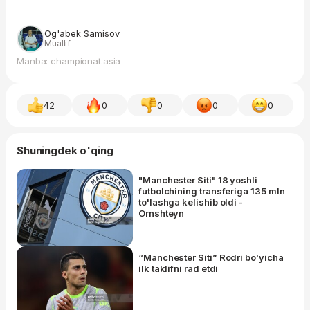
Og'abek Samisov
Muallif
Manba: championat.asia
42
0
0
0
0
Shuningdek o'qing
"Manchester Siti" 18 yoshli
futbolchining transferiga 135 mln
to'lashga kelishib oldi -
Ornshteyn
“Manchester Siti” Rodri bo'yicha
ilk taklifni rad etdi