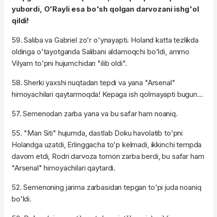
yubordi, O'Rayli esa bo'sh qolgan darvozani ishg'ol
qildi!
59. Saliba va Gabriel zo'r o'ynayapti. Holand katta tezlikda
oldinga o'tayotganda Salibani aldamoqchi bo'ldi, ammo
Vilyam to'pni hujumchidan "ilib oldi".
58. Sherki yaxshi nuqtadan tepdi va yana "Arsenal"
himoyachilari qaytarmoqda! Kepaga ish qolmayapti bugun...
57. Semenodan zarba yana va bu safar ham noaniq.
55. "Man Siti" hujumda, dastlab Doku havolatib to'pni
Holandga uzatdi, Erlinggacha to'p kelmadi, ikkinchi tempda
davom etdi, Rodri darvoza tomon zarba berdi, bu safar ham
"Arsenal" himoyachilari qaytardi.
52. Semenoning jarima zarbasidan tepgan to'pi juda noaniq
bo'ldi.