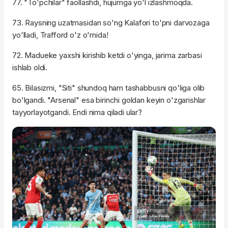
77. "To'pchilar" faollashdi, hujumga yo'l izlashmoqda.
73. Raysning uzatmasidan so'ng Kalafori to'pni darvozaga
yo'lladi, Trafford o'z o'rnida!
72. Madueke yaxshi kirishib ketdi o'yinga, jarima zarbasi
ishlab oldi.
65. Bilasizmi, "Siti" shundoq ham tashabbusni qo'liga olib
bo'lgandi. "Arsenal" esa birinchi goldan keyin o'zgarishlar
tayyorlayotgandi. Endi nima qiladi ular?