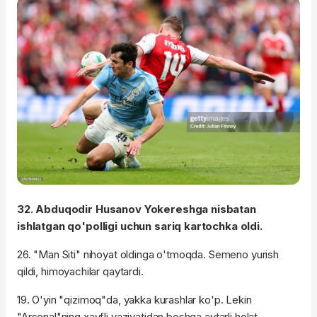
32. Abduqodir Husanov Yokereshga nisbatan
ishlatgan qo'polligi uchun sariq kartochka oldi.
26. "Man Siti" nihoyat oldinga o'tmoqda. Semeno yurish
qildi, himoyachilar qaytardi.
19. O'yin "qizimoq"da, yakka kurashlar ko'p. Lekin
"Arsenal"ning xavfli vaziyatidan boshqa aytarli holat