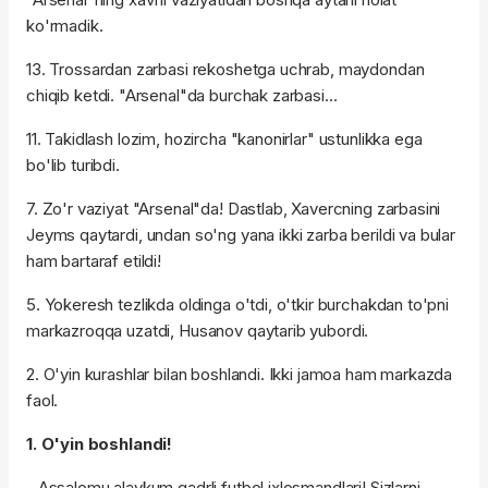
ko'rmadik.
13. Trossardan zarbasi rekoshetga uchrab, maydondan
chiqib ketdi. "Arsenal"da burchak zarbasi...
11. Takidlash lozim, hozircha "kanonirlar" ustunlikka ega
bo'lib turibdi.
7. Zo'r vaziyat "Arsenal"da! Dastlab, Xavercning zarbasini
Jeyms qaytardi, undan so'ng yana ikki zarba berildi va bular
ham bartaraf etildi!
5. Yokeresh tezlikda oldinga o'tdi, o'tkir burchakdan to'pni
markazroqqa uzatdi, Husanov qaytarib yubordi.
2. O'yin kurashlar bilan boshlandi. Ikki jamoa ham markazda
faol.
1. O'yin boshlandi!
- Assalomu alaykum qadrli futbol ixlosmandlari! Sizlarni