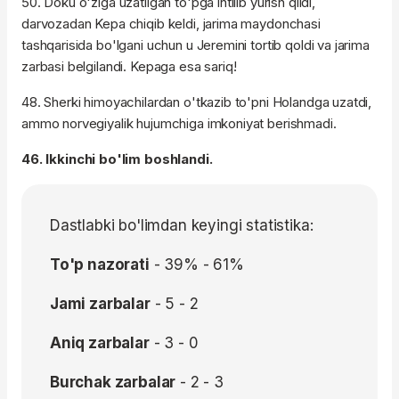
50. Doku o'ziga uzatilgan to'pga intilib yurish qildi,
darvozadan Kepa chiqib keldi, jarima maydonchasi
tashqarisida bo'lgani uchun u Jeremini tortib qoldi va jarima
zarbasi belgilandi. Kepaga esa sariq!
48. Sherki himoyachilardan o'tkazib to'pni Holandga uzatdi,
ammo norvegiyalik hujumchiga imkoniyat berishmadi.
46. Ikkinchi bo'lim boshlandi.
Dastlabki bo'limdan keyingi statistika:
To'p nazorati
- 39% - 61%
Jami zarbalar
- 5 - 2
Aniq zarbalar
- 3 - 0
Burchak zarbalar
- 2 - 3