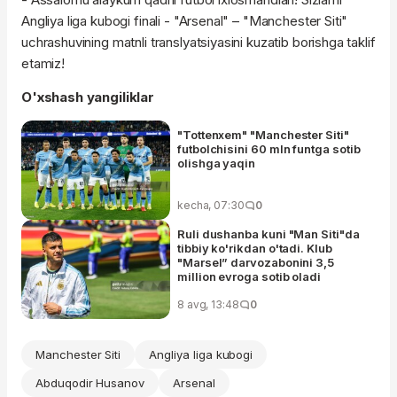
Angliya liga kubogi finali - "Arsenal" – "Manchester Siti"
uchrashuvining matnli translyatsiyasini kuzatib borishga taklif
etamiz!
O'xshash yangiliklar
"Tottenxem" "Manchester Siti"
futbolchisini 60 mln funtga sotib
olishga yaqin
kecha, 07:30
0
Ruli dushanba kuni "Man Siti"da
tibbiy ko'rikdan o'tadi. Klub
"Marsel” darvozabonini 3,5
million evroga sotib oladi
8 avg, 13:48
0
Manchester Siti
Angliya liga kubogi
Abduqodir Husanov
Arsenal