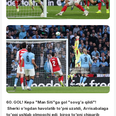
60. GOL! Kepa "Man Siti"ga gol "sovg'a qildi"!
Sherki o'ngdan havolatib to'pni uzatdi, Arrisabalaga
to'pgi ushlab olmoqchi edi, biroq to'pni chiqarib