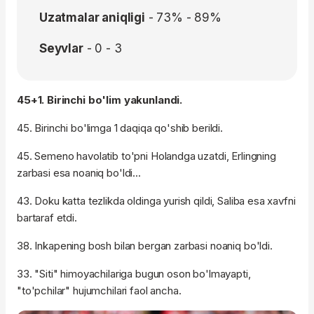
Uzatmalar aniqligi
- 73% - 89%
Seyvlar
- 0 - 3
45+1. Birinchi bo'lim yakunlandi.
45. Birinchi bo'limga 1 daqiqa qo'shib berildi.
45. Semeno havolatib to'pni Holandga uzatdi, Erlingning
zarbasi esa noaniq bo'ldi...
43. Doku katta tezlikda oldinga yurish qildi, Saliba esa xavfni
bartaraf etdi.
38. Inkapening bosh bilan bergan zarbasi noaniq bo'ldi.
33. "Siti" himoyachilariga bugun oson bo'lmayapti,
"to'pchilar" hujumchilari faol ancha.