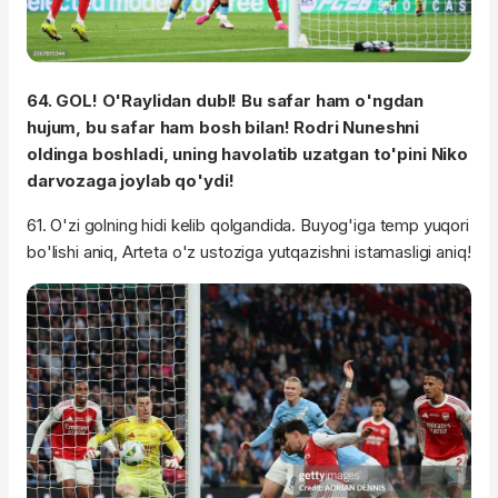
64. GOL! O'Raylidan dubl! Bu safar ham o'ngdan
hujum, bu safar ham bosh bilan! Rodri Nuneshni
oldinga boshladi, uning havolatib uzatgan to'pini Niko
darvozaga joylab qo'ydi!
61. O'zi golning hidi kelib qolgandida. Buyog'iga temp yuqori
bo'lishi aniq, Arteta o'z ustoziga yutqazishni istamasligi aniq!