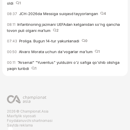
oldi
1
JCH-2026da Messiga suiqasd tayyorlangan
4
08:37
Infantinoning jazmani UEFAdan ketganidan so'ng qancha
08:11
tovon puli olgani ma'lum
2
Proliga. Bugun 14-tur yakunlanadi
0
07:43
Alvaro Morata uchun da'vogarlar ma'lum
1
00:50
"Arsenal" "Yuventus" yulduzini o'z safiga qo'shib olishga
00:11
yaqin turibdi
1
2026 © Championat.Asia
Maxfiylik siyosati
Foydalanuvchi shartnomasi
Saytda reklama