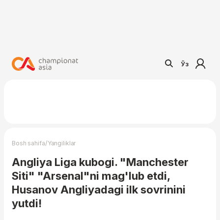
Ўз
/
Bosh sahifa
Yangiliklar
Angliya Liga kubogi. "Manchester
Siti" "Arsenal"ni mag'lub etdi,
Husanov Angliyadagi ilk sovrinini
yutdi!