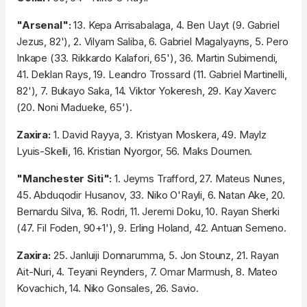
"Arsenal":
13. Kepa Arrisabalaga, 4. Ben Uayt (9. Gabriel
Jezus, 82'), 2. Vilyam Saliba, 6. Gabriel Magalyayns, 5. Pero
Inkape (33. Rikkardo Kalafori, 65'), 36. Martin Subimendi,
41. Deklan Rays, 19. Leandro Trossard (11. Gabriel Martinelli,
82'), 7. Bukayo Saka, 14. Viktor Yokeresh, 29. Kay Xaverc
(20. Noni Madueke, 65').
Zaxira:
1. David Rayya, 3. Kristyan Moskera, 49. Maylz
Lyuis-Skelli, 16. Kristian Nyorgor, 56. Maks Doumen.
"Manchester Siti":
1. Jeyms Trafford, 27. Mateus Nunes,
45. Abduqodir Husanov, 33. Niko O'Rayli, 6. Natan Ake, 20.
Bernardu Silva, 16. Rodri, 11. Jeremi Doku, 10. Rayan Sherki
(47. Fil Foden, 90+1'), 9. Erling Holand, 42. Antuan Semeno.
Zaxira:
25. Janluiji Donnarumma, 5. Jon Stounz, 21. Rayan
Ait-Nuri, 4. Teyani Reynders, 7. Omar Marmush, 8. Mateo
Kovachich, 14. Niko Gonsales, 26. Savio.