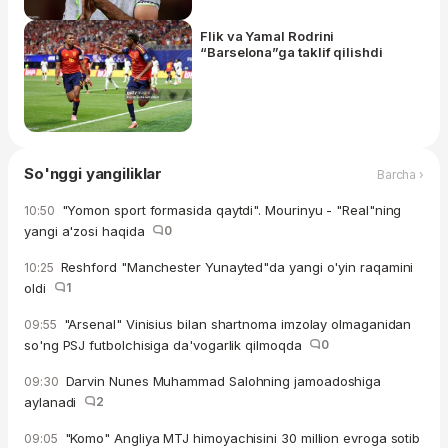
Flik va Yamal Rodrini
“Barselona”ga taklif qilishdi
So'nggi yangiliklar
Barcha ›
"Yomon sport formasida qaytdi". Mourinyu - "Real"ning
10:50
yangi a'zosi haqida
0
Reshford "Manchester Yunayted"da yangi o'yin raqamini
10:25
oldi
1
"Arsenal" Vinisius bilan shartnoma imzolay olmaganidan
09:55
so'ng PSJ futbolchisiga da'vogarlik qilmoqda
0
Darvin Nunes Muhammad Salohning jamoadoshiga
09:30
aylanadi
2
"Komo" Angliya MTJ himoyachisini 30 million evroga sotib
09:05