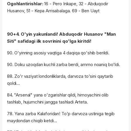
Ogohlantirishlar:
16 - Pero Inkape, 32 - Abduqodir
Husanov, 51 - Kepa Arrisabalaga. 69 - Ben Uayt
90+4. O'yin yakunlandi! Abduqodir Husanov "Man
Siti" safidagi ilk sovrinini qo'lga kiritdi!
90. O'yinning asosiy vaqtiga 4 daqiqa qo'shib berildi.
90. Doku uzoqdan kuchli zarba berdi, ammo noaniq bo'ldi.
88. Zo'r vaziyat londonliklarda, darvoza to'sini qaytarib
qoldi...
84. "Arsenal" yana o'zgarishlar qildi, himoyachini olib
tashlab, hujumchini jangga tashladi Arteta.
78. Yana zarba Kalaforidan! To'p darvoza ustiniga tegib
maydondan chiqib ketdi...