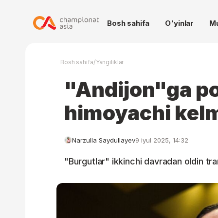
Bosh sahifa
O'yinlar
M
/
Bosh sahifa
Yangiliklar
"Andijon"ga po
himoyachi kel
Narzulla Saydullayev
9 iyul 2025, 14:32
"Burgutlar" ikkinchi davradan oldin tr