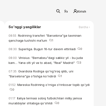
Ўз
Kirish
So'nggi yangiliklar
Barcha ›
Rodrining transferi "Barselona"ga taxminan
08:55
qanchaga tushishi ma'lum
1
Superliga. Bugun 16-tur davom ettiriladi
0
08:30
Vinisius: "Bernabeu"dagi sakkiz yil - bu juda
08:00
kam… Yana olti yil va to abad, "Real" Madrid"
3
Gvardiola Rodriga qo'ng'iroq qilib, uni
07:35
"Barselona"ga o'tishga ko'ndirdi
1
Mareska Rodrining o'rniga o'rinbosar topib qo'ydi
01:52
0
Italiya termasi sobiq futbolchilari milliy jamoa
01:17
murabbiylar shtabiga qo'shildi
0