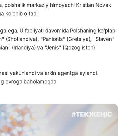
a, polshalik markaziy himoyachi Kristian Novak
a ko'chib o'tadi.
ga ega. U faoliyati davomida Polshaning ko'plab
n" (Shotlandiya), "Panionis" (Gretsiya), "Slaven"
ian" (Irlandiya) va "Jenis" (Qozog'iston)
masi yakunlandi va erkin agentga aylandi.
ming evroga baholamoqda.