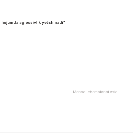
 hujumda agressivlik yetishmadi"
Manba: championat.asia