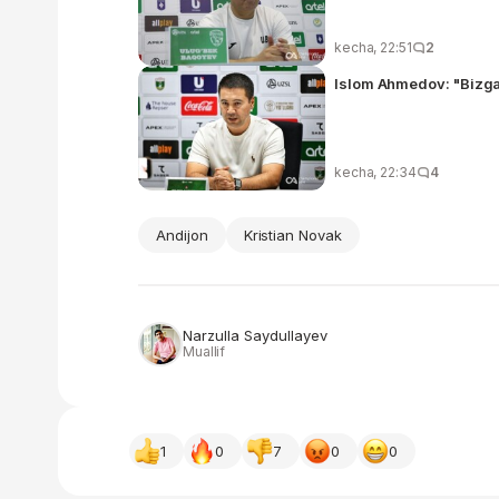
kecha, 22:51
2
Islom Ahmedov: "Bizga
kecha, 22:34
4
Andijon
Kristian Novak
Narzulla Saydullayev
Muallif
1
0
7
0
0