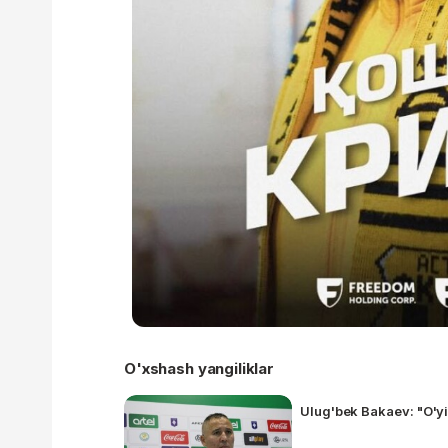
O'xshash yangiliklar
Ulug'bek Bakaev: "O'yi