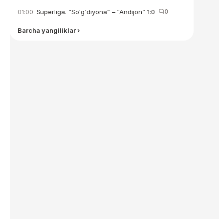
Superliga. “So'g'diyona” – “Andijon” 1:0
0
01:00
Barcha yangiliklar ›