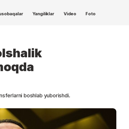
usobaqalar
Yangiliklar
Video
Foto
lshalik
moqda
ansferlarni boshlab yuborishdi.