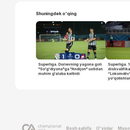
Shuningdek o'qing
Superliga. Dorievning yagona goli
Superliga. 1
"So'g'diyona"ga "Andijon" ustidan
diskvalifika
muhim g'alaba keltirdi
“Lokomotiv
yo'qotishla
Bosh sahifa
O'yinlar
Muso