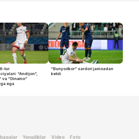
6-tur
“Bunyodkor” sardori jamoadan
ciyalari: “Andijon”,
ketdi
” va “Dinamo”
rga ega
baqalar
Yangiliklar
Video
Foto