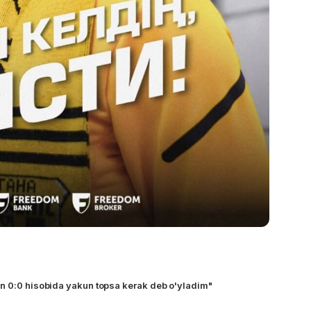
n 0:0 hisobida yakun topsa kerak deb o'yladim"