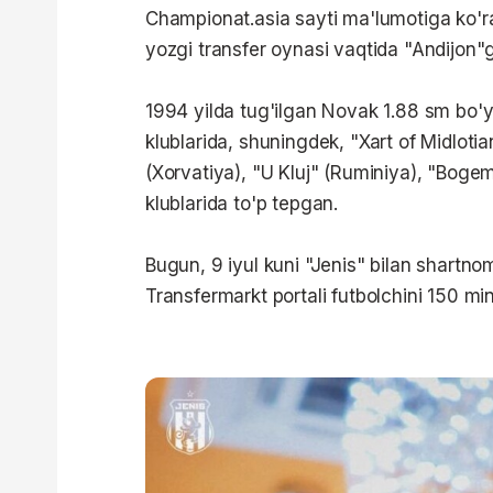
Championat.asia sayti ma'lumotiga ko'r
yozgi transfer oynasi vaqtida "Andijon"g
1994 yilda tug'ilgan Novak 1.88 sm bo'y
klublarida, shuningdek, "Xart of Midlotia
(Xorvatiya), "U Kluj" (Ruminiya), "Bogem
klublarida to'p tepgan.
Bugun, 9 iyul kuni "Jenis" bilan shartno
Transfermarkt portali futbolchini 150 