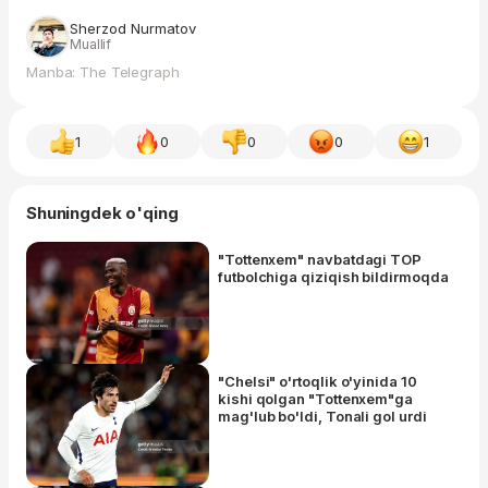
Sherzod Nurmatov
Muallif
Manba: The Telegraph
1
0
0
0
1
Shuningdek o'qing
"Tottenxem" navbatdagi TOP
futbolchiga qiziqish bildirmoqda
"Chelsi" o'rtoqlik o'yinida 10
kishi qolgan "Tottenxem"ga
mag'lub bo'ldi, Tonali gol urdi