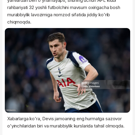
yanvardan beri o'ynamayapti, shuning uchun APL klubi
rahbariyati 32 yoshli futbolchini mavsum oxirigacha bosh
murabbiylik lavozimiga nomzod sifatida jiddiy ko'rib
chiqmoqda.
Xabarlarga ko'ra, Devis jamoaning eng hurmatga sazovor
o'yinchilaridan biri va murabbiylik kurslarida tahsil olmoqda.