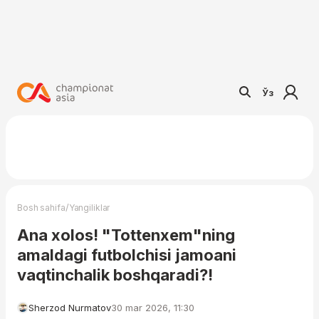
Ўз
/
Bosh sahifa
Yangiliklar
Ana xolos! "Tottenxem"ning
amaldagi futbolchisi jamoani
vaqtinchalik boshqaradi?!
Sherzod Nurmatov
30 mar 2026, 11:30