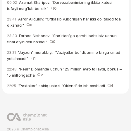
Azamat Sharipov: "Darvozabonimizning ikkita xatosi
00:02
tufayli mag'lub bo'ldik"
0
Asror Aliqulov: "O'tkazib yuborilgan har ikki gol tasodifga
23:41
o'xshadi"
0
Farhod Nishonov: "Sho'rtan"ga qarshi bahs biz uchun
23:33
final o'yinidek bo'ladi"
0
"Jayxun" murabbiyi: "Vaziyatlar bo'ldi, ammo bizga omad
23:21
yetishmadi"
1
"Real" Diomande uchun 125 million evro to'laydi, bonus –
22:48
15 milliongacha
2
"Paxtakor" sobiq ustozi "Oklend"da ish boshladi
4
22:25
2026 © Championat.Asia