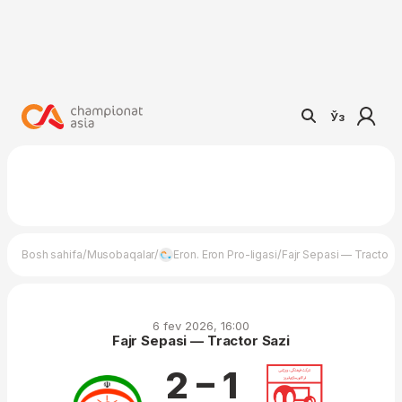
Ўз
/
/
/
Bosh sahifa
Musobaqalar
Eron. Eron Pro-ligasi
Fajr Sepasi — Tractor S
6 fev 2026, 16:00
Fajr Sepasi — Tractor Sazi
2 – 1