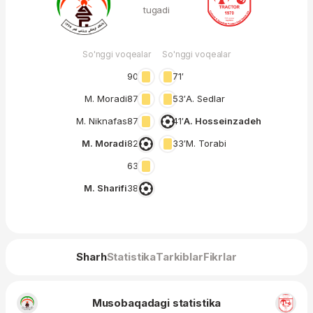
tugadi
So'nggi voqealar
So'nggi voqealar
90′
71′
M. Moradi
87′
53′
A. Sedlar
M. Niknafas
87′
41′
A. Hosseinzadeh
M. Moradi
82′
33′
M. Torabi
63′
M. Sharifi
38′
Sharh
Statistika
Tarkiblar
Fikrlar
Musobaqadagi statistika