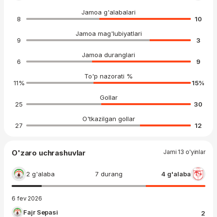
Jamoa g'alabalari
8
10
Jamoa mag'lubiyatlari
9
3
Jamoa duranglari
6
9
To'p nazorati %
11
%
15
%
Gollar
25
30
O'tkazilgan gollar
27
12
O'zaro uchrashuvlar
Jami 13 o'yinlar
2 g'alaba
7 durang
4 g'alaba
6 fev 2026
Fajr Sepasi
2