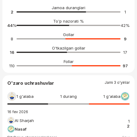
Jamoa duranglari
2
1
To'p nazorati %
44
%
42
%
Gollar
8
9
O'tkazilgan gollar
16
17
Follar
110
97
O'zaro uchrashuvlar
Jami 3 o'yinlar
1 g'alaba
1 durang
1 g'alaba
16 fev 2026
Al Sharjah
1
2
Nasaf