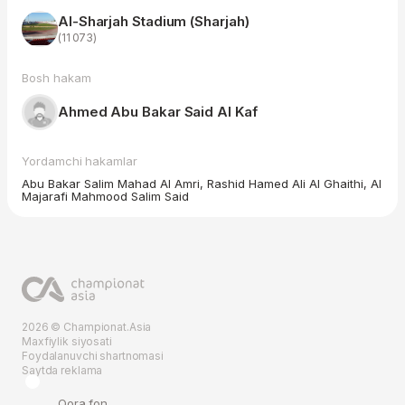
Al-Sharjah Stadium (Sharjah)
(11 073)
Bosh hakam
Ahmed Abu Bakar Said Al Kaf
Yordamchi hakamlar
Abu Bakar Salim Mahad Al Amri, Rashid Hamed Ali Al Ghaithi, Al
Majarafi Mahmood Salim Said
2026 © Championat.Asia
Maxfiylik siyosati
Foydalanuvchi shartnomasi
Saytda reklama
Qora fon