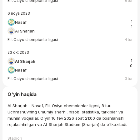
Elit Osiyo chempionlar ligasi
8 tur
6 noya 2023
1
Nasaf
1
Al Sharjah
Elit Osiyo chempionlar ligasi
4 tur
23 okt 2023
1
Al Sharjah
0
Nasaf
Elit Osiyo chempionlar ligasi
3 tur
O'yin haqida
Al Sharjah - Nasaf, Elit Osiyo chempionlar ligasi, 8 tur.
Uchrashuvning umumiy sharhi, hisob, statistika, tarkiblar va
muhim voqealar. O'yin 16 fev 2026 soat 21:00 da boshlanishi
rejalashtirilgan va Al-Sharjah Stadium (Sharjah) da o'tkaziladi.
Stadion