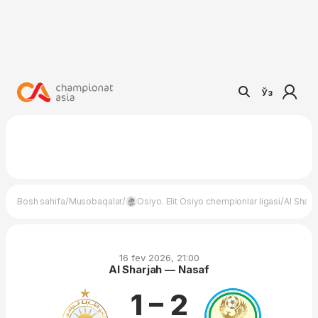
Ўз
/
/
/
Bosh sahifa
Musobaqalar
Osiyo. Elit Osiyo chempionlar ligasi
Al Sharj
16 fev 2026, 21:00
Al Sharjah — Nasaf
1 – 2