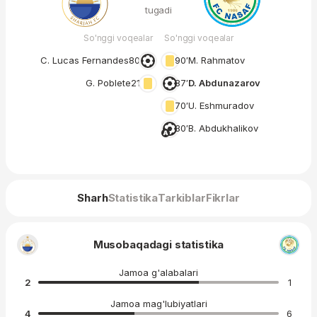
tugadi
So'nggi voqealar
So'nggi voqealar
C. Lucas Fernandes
80′
90′
M. Rahmatov
G. Poblete
21′
87′
D. Abdunazarov
70′
U. Eshmuradov
30′
B. Abdukhalikov
Sharh
Statistika
Tarkiblar
Fikrlar
Musobaqadagi statistika
Jamoa g'alabalari
2
1
Jamoa mag'lubiyatlari
4
6