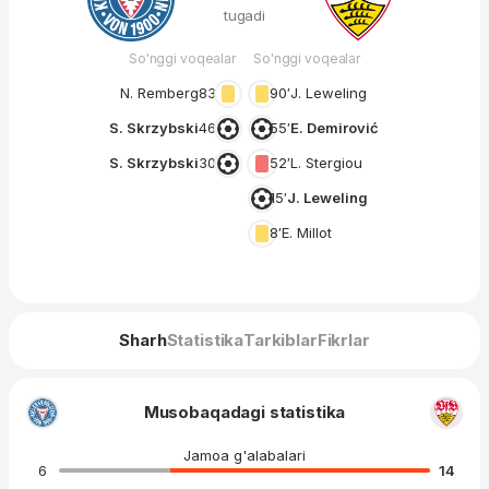
tugadi
So'nggi voqealar
So'nggi voqealar
N. Remberg
83′
90′
J. Leweling
S. Skrzybski
46′
55′
E. Demirović
S. Skrzybski
30′
52′
L. Stergiou
15′
J. Leweling
8′
E. Millot
Sharh
Statistika
Tarkiblar
Fikrlar
Musobaqadagi statistika
Jamoa g'alabalari
6
14