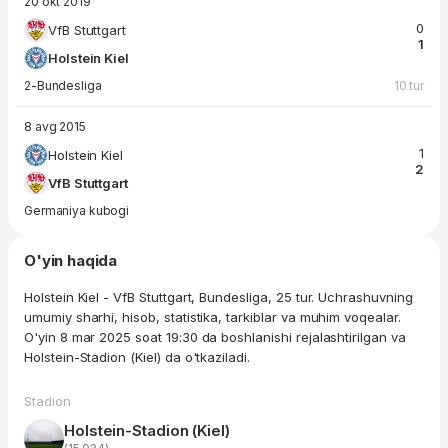
20 okt 2019
0
VfB Stuttgart
1
Holstein Kiel
2-Bundesliga
10 tur
8 avg 2015
1
Holstein Kiel
2
VfB Stuttgart
Germaniya kubogi
O'yin haqida
Holstein Kiel - VfB Stuttgart, Bundesliga, 25 tur. Uchrashuvning
umumiy sharhi, hisob, statistika, tarkiblar va muhim voqealar.
O'yin 8 mar 2025 soat 19:30 da boshlanishi rejalashtirilgan va
Holstein-Stadion (Kiel) da o'tkaziladi.
Stadion
Holstein-Stadion (Kiel)