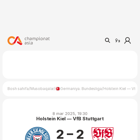
Ўз
/
/
/
Bosh sahifa
Musobaqalar
Germaniya. Bundesliga
Holstein Kiel — VfB 
8 mar 2025, 19:30
Holstein Kiel — VfB Stuttgart
2 – 2