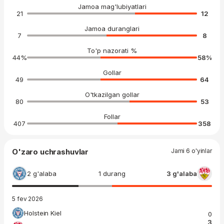
Jamoa mag'lubiyatlari
21
12
Jamoa duranglari
7
8
To'p nazorati %
44
%
58
%
Gollar
49
64
O'tkazilgan gollar
80
53
Follar
407
358
O'zaro uchrashuvlar
Jami 6 o'yinlar
2 g'alaba
1 durang
3 g'alaba
5 fev 2026
Holstein Kiel
0
3