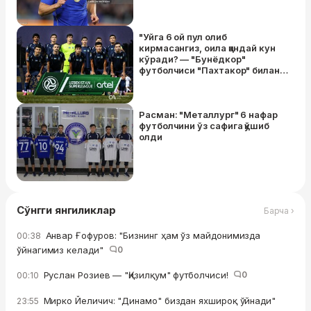
"Уйга 6 ой пул олиб
кирмасангиз, оила қандай кун
кўради? — "Бунёдкор"
футболчиси "Пахтакор" билан
ўйиндан сўнг "ёрилди"
Расман: "Металлург" 6 нафар
футболчини ўз сафига қўшиб
олди
Сўнгги янгиликлар
Барча ›
Анвар Ғофуров: "Бизнинг ҳам ўз майдонимизда
00:38
ўйнагимиз келади"
0
Руслан Розиев — "Қизилқум" футболчиси!
0
00:10
Мирко Йеличич: "Динамо" биздан яхшироқ ўйнади"
23:55