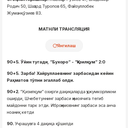
Родич 50, Шаҳзод Туропов 65, Файзуллобек
Жуманқўзиев 83.
МАТНЛИ ТРАНСЛЯЦИЯ
Янгилаш
90+5. Ўйин тугади, “Бухоро“ - “Қизилқум“ 2:0
90+5. Зарба! Хайруллаевнинг зарбасидан кейин
Раҳматов тўпни эгаллаб олди.
90+2.
“Қизилқум“ охирги дақиқаларда ҳужумкорликни
оширди, Шчебетуннинг зарбаси ҳимоячига тегиб
майдонни тарк этди. Иброҳимовнинг зарбаси эса анча
ноаниқ кетди
90.
Учрашувга 4 дақиқа қўшилди