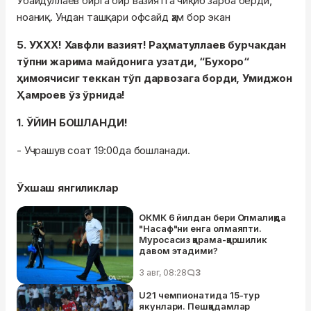
Убайдуллаев бирга бир вазиятга чиқиб зарба берди,
ноаниқ. Ундан ташқари офсайд ҳам бор экан
5. УХХХ! Хавфли вазият! Раҳматуллаев бурчакдан
тўпни жарима майдонига узатди, “Бухоро“
ҳимоячисиг теккан тўп дарвозага борди, Умиджон
Ҳамроев ўз ўрнида!
1. ЎЙИН БОШЛАНДИ!
- Учрашув соат 19:00да бошланади.
Ўхшаш янгиликлар
ОКМК 6 йилдан бери Олмалиқда
"Насаф"ни енга олмаяпти.
Муросасиз қарама-қаршилик
давом этадими?
3 авг, 08:28
3
U21 чемпионатида 15-тур
якунлари. Пешқадамлар