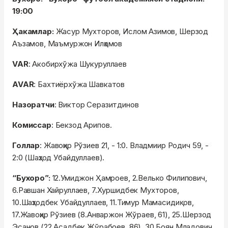
19:00
Ҳакамлар:
Жасур Мухторов, Ислом Азимов, Шерзод
Аъзамов, Маъмуржон Илҳомов
VAR
: Акобирхўжа Шукуруллаев
AVAR
: Бахтиёрхўжа Шавкатов
Назоратчи
: Виктор Серазитдинов
Комиссар
: Бекзод Арипов.
Голлар
: Жавоҳир Рўзиев 21, - 1:0. Владмиир Родич 59, -
2:0 (Шаҳзод Убайдуллаев).
“Бухоро”:
12.Умиджон Ҳамроев, 2.Велько Филипович,
6.Равшан Хайруллаев, 7.Хуршидбек Мухторов,
10.Шаҳзодбек Убайдуллаев, 11.Тимур Мамасидиқов,
17.Жавоҳир Рўзиев (8.Анваржон Жўраев, 61), 25.Шерзод
Эсанов (22.Асадбек Жўрабоев, 86), 30.Боян Младович,