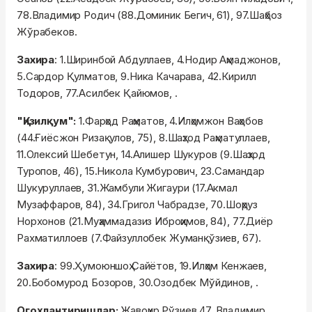
78.Владимир Родич (88.Доминик Бегич, 61), 97.Шaҳбоз
Жўрабеков.
Захира
: 1.Ширинбой Абдуллаев, 4.Нодир Аҳмаджонов,
5.Сардор Қулматов, 9.Ника Качарава, 42.Кирилл
Тодоров, 77.Асилбек Қайюмов, .
"Қизилқум":
1.Фарҳод Раҳматов, 4.Илҳомжон Ваҳобов
(44.Ғиёсжон Ризақулов, 75), 8.Шаҳзод Раҳматуллаев,
11.Олексий Шебетун, 14.Алишер Шукуров (9.Шаҳзод
Туропов, 46), 15.Никола Кумбурович, 23.Самандар
Шукуруллаев, 31.Жамбули Жигаури (17.Акмал
Музаффаров, 84), 34.Григол Чабрадзе, 70.Шоҳруз
Норхонов (21.Муҳаммадазиз Иброҳимов, 84), 77.Диёр
Рахматиллоев (7.Файзуллобек Жуманқўзиев, 67).
Захира
: 99.Ҳумоюншоҳ Сайётов, 19.Илҳом Кенжаев,
20.Бобомурод Бозоров, 30.Озодбек Мўйдинов, .
Огоҳлантиришлар:
Жавоҳир Рўзиев 47, Владимир