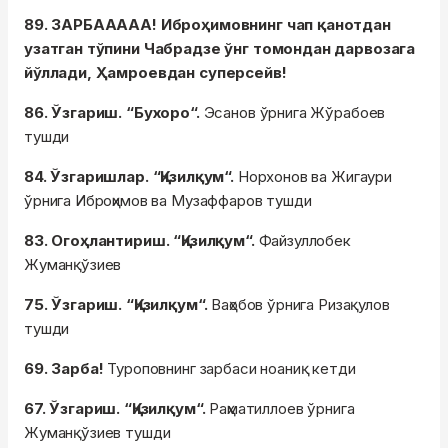
89. ЗАРБААААА! Иброҳимовнинг чап қанотдан
узатган тўпини Чабрадзе ўнг томондан дарвозага
йўллади, Ҳамроевдан суперсейв!
86. Ўзгариш. “Бухоро“.
Эсанов ўрнига Жўрабоев
тушди
84. Ўзгаришлар. “Қизилқум“.
Норхонов ва Жигаури
ўрнига Иброҳимов ва Музаффаров тушди
83. Огоҳлантириш. “Қизилқум“.
Файзуллобек
Жуманқўзиев
75. Ўзгариш. “Қизилқум“.
Ваҳобов ўрнига Ризақулов
тушди
69. Зарба!
Туроповнинг зарбаси ноаниқ кетди
67. Ўзгариш. “Қизилқум“.
Раҳматиллоев ўрнига
Жуманқўзиев тушди