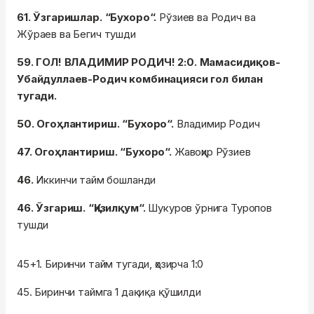
61. Ўзгаришлар. “Бухоро“.
Рўзиев ва Родич ва
Жўраев ва Бегич тушди
59. ГОЛ! ВЛАДИМИР РОДИЧ! 2:0. Мамасидиқов-
Убайдуллаев-Родич комбинацияси гол билан
тугади.
50. Огоҳлантириш. “Бухоро“.
Владимир Родич
47. Огоҳлантириш. “Бухоро“.
Жавоҳир Рўзиев
46.
Иккинчи тайм бошланди
46. Ўзгариш. “Қизилқум“.
Шукуров ўрнига Туропов
тушди
45+1. Биринчи тайм тугади, ҳозирча 1:0
45. Биринчи таймга 1 дақиқа қўшилди