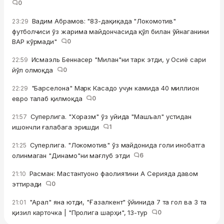
0
Вадим Абрамов: "83-дақиқада "Локомотив"
23:29
футболчиси ўз жарима майдончасида қўл билан ўйнаганини
ВАР кўрмади"
0
Исмаэль Беннасер "Милан"ни тарк этди, у Осиё сари
22:59
йўл олмоқда
0
"Барселона" Марк Касадо учун камида 40 миллион
22:29
евро талаб қилмоқда
0
Суперлига. "Хоразм" ўз уйида "Машъал" устидан
21:57
ишончли ғалабага эришди
1
Суперлига. "Локомотив" ўз майдонида голи инобатга
21:25
олинмаган "Динамо"ни мағлуб этди
6
Расман: Мастантуоно фаолиятини А Серияда давом
21:10
эттиради
0
"Арал" яна ютди, "Ғазалкент" ўйинида 7 та гол ва 3 та
21:01
қизил карточка | "Пролига шарҳи", 13-тур
0