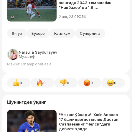
жангида 2043 томошабин,
"Навбаҳор"да 1:6,
"Қўқон-1912"да 5:1 (ЖАДВАЛ)
2 авг, 23:01
54
6-тур
Бухоро
Қизилқум
Суперлига
Narzulla Saydullayev
Муаллиф
Манба: Championat.asia
0
0
0
0
0
Шунингдек ўқинг
"У яхши ўйнади". Хаби Алонсо
17 ёшли қозоғистонлик Дастан
Сатпаевнинг "Челси"даги
дебюти ҳақида