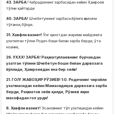
43. ЗАРБА
! Чабрадзенинг зарбасидан кейин Ҳамроев
тўпни қайтарди
40. ЗАРБА!
Шчебетуннинг зарбаси йўлига ҳимоячи
тўғаноқ бўлди.
31. Хавфли вазият!
Ўнг қанотдан жарима майдонига
узатилган тўпни Родич боши билан зарба берди, ўта
ноаниқ
26. УХХХ! ЗАРБА! Раҳматуллаевнинг бурчакдан
узатган тўпини Шчебетун боши билан дарвозага
йўллади, Ҳамроевдан яна бир сейв!
21. ГОЛ! ЖАВОҲИР РЎЗИЕВ! 1:0. Родичнинг чиройли
узатмасидан кейин Мамасидиқов дарвозага зарба
берди, Раҳматов сейв қилди, Рўзиев яқин
масофадан гол урди!
8. Хавфли вазият!
Эсановнинг тўп узатишидан кейин