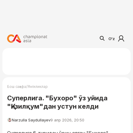
O'z
/
Бош саҳифа
Янгиликлар
Суперлига. "Бухоро" ўз уйида
"Қизилқум"дан устун келди
Narzulla Saydullayev
9 апр 2026, 20:50