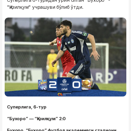
Суперлига 6-туридан ўрин олган "Бухоро" -
"Қизилқум" учрашуви бўлиб ўтди.
Суперлига, 6-тур
“Бухоро” — “Қизилқум” 2:0
Бухоро. “Бухоро” футбол академияси стадиони.